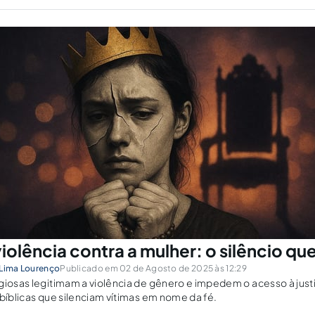
violência contra a mulher: o silêncio qu
 Lima Lourenço
Publicado em 02 de Agosto de 2025 às 12:29
giosas legitimam a violência de gênero e impedem o acesso à justi
 bíblicas que silenciam vítimas em nome da fé.