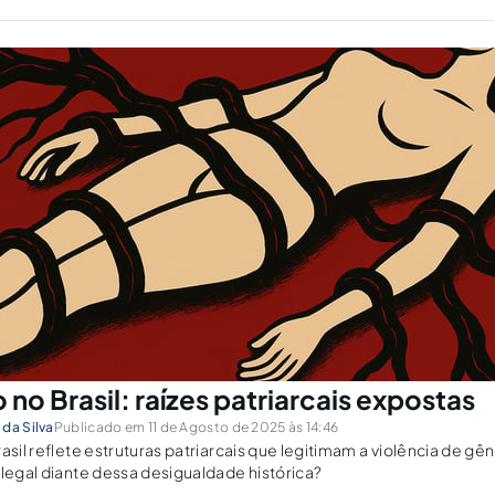
 no Brasil: raízes patriarcais expostas
da Silva
Publicado em 11 de Agosto de 2025 às 14:46
rasil reflete estruturas patriarcais que legitimam a violência de g
 legal diante dessa desigualdade histórica?