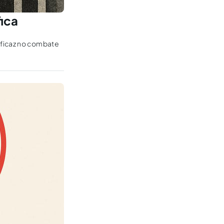
fica
eficaz no combate