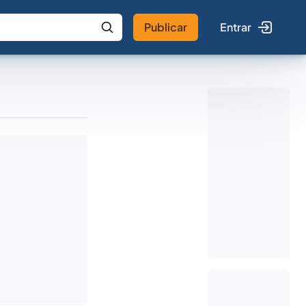
Publicar
Entrar
 IA
Buscar no Jus