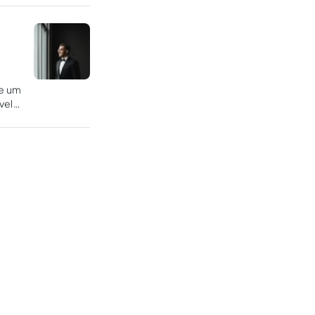
e um
vela