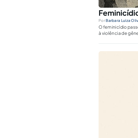
Feminicídio
Por
Barbara Luiza Oli
O feminicídio pas
à violência de gên