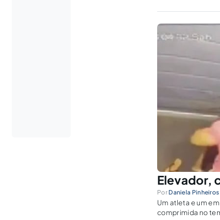
Elevador, c
Por
Daniela Pinheiros
Um atleta e um em
comprimida no tem