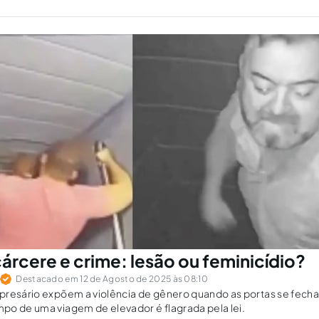
árcere e crime: lesão ou feminicídio?
Destacado em 12 de Agosto de 2025 às 08:10
presário expõem a violência de gênero quando as portas se fecha
po de uma viagem de elevador é flagrada pela lei.