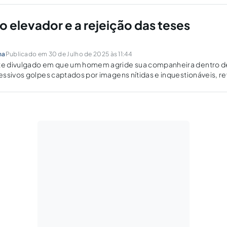
o elevador e a rejeição das teses
ma
Publicado em 30 de Julho de 2025 às 11:44
e divulgado em que um homem agride sua companheira dentro d
ssivos golpes captados por imagens nítidas e inquestionáveis, re
 a persistência da violência de gênero em sua forma mais crua e...