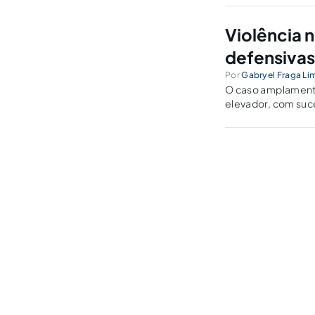
Violência n
defensivas
Por
Gabryel Fraga Li
O caso amplament
elevador, com suce
de forma cristalina