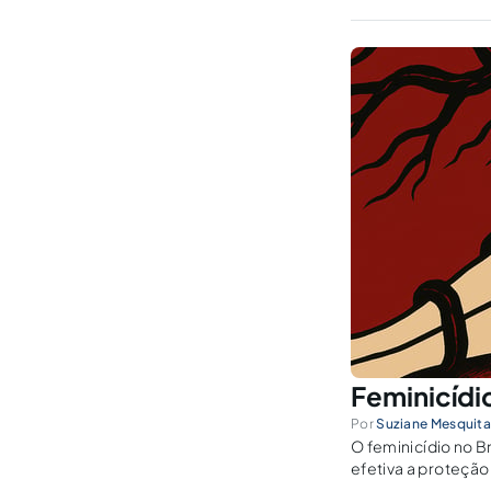
Feminicídio
Por
Suziane Mesquita 
O feminicídio no B
efetiva a proteção