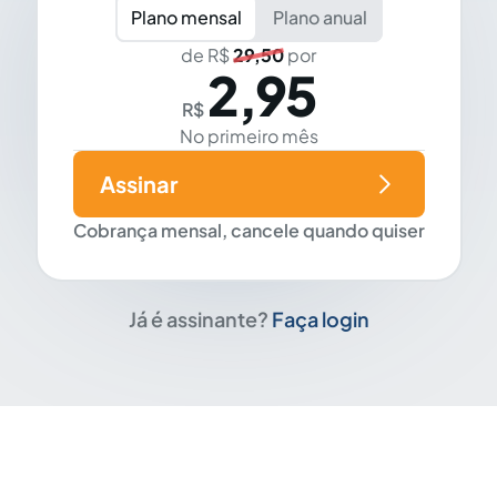
Plano mensal
Plano anual
de R$
29,50
por
2,95
R$
No primeiro mês
Assinar
Cobrança mensal, cancele quando quiser
Já é assinante?
Faça login