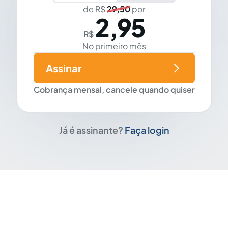
de R$
29,50
por
2,95
R$
No primeiro mês
Assinar
Cobrança mensal, cancele quando quiser
Já é assinante?
Faça login