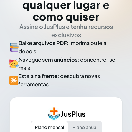
qualquer lugar
e
como quiser
Assine o JusPlus e tenha recursos
exclusivos
Baixe
arquivos PDF
: imprima ou leia
depois
Navegue
sem anúncios
: concentre-se
mais
Esteja
na frente
: descubra novas
ferramentas
JusPlus
Plano mensal
Plano anual