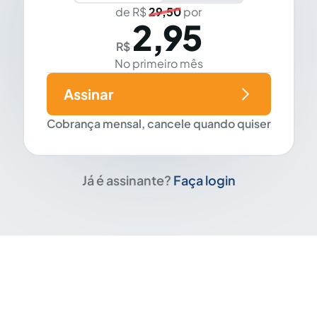
de R$
29,50
por
2,95
R$
No primeiro mês
Assinar
Cobrança mensal, cancele quando quiser
Já é assinante?
Faça login