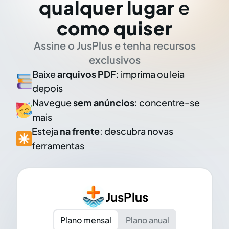
qualquer lugar
e
como quiser
Assine o JusPlus e tenha recursos
exclusivos
Baixe
arquivos PDF
: imprima ou leia
depois
Navegue
sem anúncios
: concentre-se
mais
Esteja
na frente
: descubra novas
ferramentas
JusPlus
Plano mensal
Plano anual