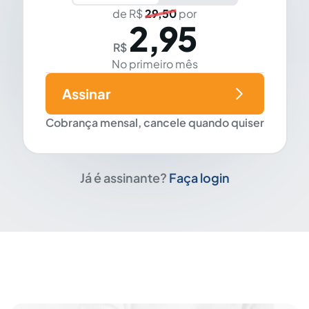
de R$
29,50
por
2,95
R$
No primeiro mês
Assinar
Cobrança mensal, cancele quando quiser
Já é assinante?
Faça login