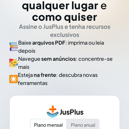
qualquer lugar
e
como quiser
Assine o JusPlus e tenha recursos
exclusivos
Baixe
arquivos PDF
: imprima ou leia
depois
Navegue
sem anúncios
: concentre-se
mais
Esteja
na frente
: descubra novas
ferramentas
JusPlus
Plano mensal
Plano anual