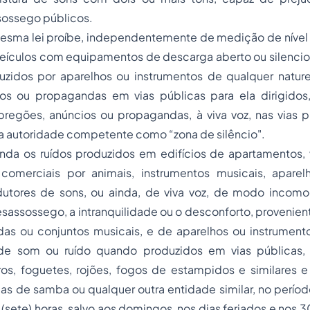
sossego públicos.
esma lei proíbe, independentemente de medição de nível s
veículos com equipamentos de descarga aberto ou silencio
uzidos por aparelhos ou instrumentos de qualquer nature
os ou propagandas em vias públicas para ela dirigidos
pregões, anúncios ou propagandas, à viva voz, nas vias p
a autoridade competente como “zona de silêncio".
nda os ruídos produzidos em edifícios de apartamentos, v
 comerciais por animais, instrumentos musicais, apare
odutores de sons, ou ainda, de viva voz, de modo incomod
assossego, a intranquilidade ou o desconforto, provenien
as ou conjuntos musicais, e de aparelhos ou instrument
 de som ou ruído quando produzidos em vias públicas,
os, foguetes, rojões, fogos de estampidos e similares 
las de samba ou qualquer outra entidade similar, no perí
7 (sete) horas, salvo aos domingos, nos dias feriados e nos 30