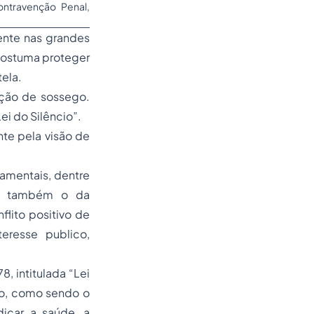
Contravenção Penal,
mente nas grandes
 costuma proteger
tela.
ação de sossego.
i do Silêncio”.
nte pela visão de
ndamentais, dentre
omo também o da
flito positivo de
teresse publico,
8, intitulada “Lei
ído, como sendo o
icar a saúde, a