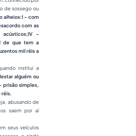
ão de sossego ou
o alheios:I – com
desacordo com as
 acústicos;IV –
al de que tem a
zentos mil réis a
ando institui a
lestar alguém ou
– prisão simples,
 réis.
seja, abusando de
icos saem por aí
em seus veículos
pessoas, e ainda