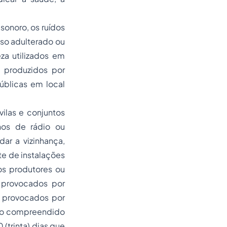
onoro, os ruídos
so adulterado ou
za utilizados em
, produzidos por
úblicas em local
ilas e conjuntos
lhos de rádio ou
ar a vizinhança,
te de instalações
os produtores ou
 provocados por
e provocados por
odo compreendido
 (trinta) dias que