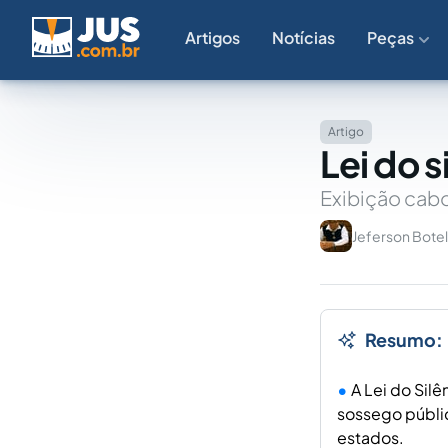
Artigos
Notícias
Peças
Artigo
Lei do 
Exibição cabo
Jeferson Botel
Resumo:
A Lei do Sil
sossego públi
estados.