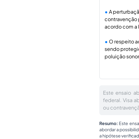
A perturbaçã
contravenção p
acordo com a l
O respeito a
sendo protegid
poluição sono
Este ensaio ab
federal. Visa a
ou contravençã
Resumo:
Este ensa
abordar a possibili
a hipótese verificad