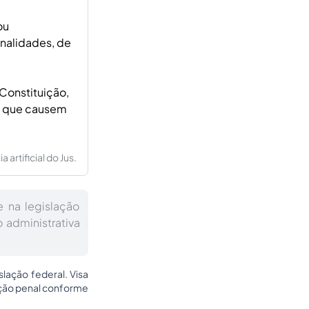
ou
enalidades, de
Constituição,
as que causem
artificial do Jus.
e na legislação
o administrativa
slação federal. Visa
enção penal conforme