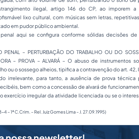
strangimento ilegal, artigo 146 do CP, ao imporem 
ofismável lixo cultural, com músicas sem letras, repetitivas
tado em pudor público ambiental.
penal aqui se configura conforme sólidas decisões de 
 PENAL – PERTURBAÇÃO DO TRABALHO OU DO SOSS
RA – PROVA – ALVARÁ – O abuso de instrumentos son
lho ou o sossego alheios, tipifica a contravenção do art. 42, I
do irrelevante, para tanto, a ausência de prova técnica 
ecibéis, bem como a concessão de alvará de funcionamento
o exercício irregular da atividade licenciada ou se o intere
4 – 1ª C.Crim. – Rel. Juiz Gomes Lima – J. 27.09.1995)
a nossa newsletter!