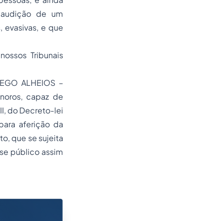
a audição de um
, evasivas, e que
nossos Tribunais
EGO ALHEIOS –
oros, capaz de
II, do Decreto-lei
para aferição da
, que se sujeita
sse público assim