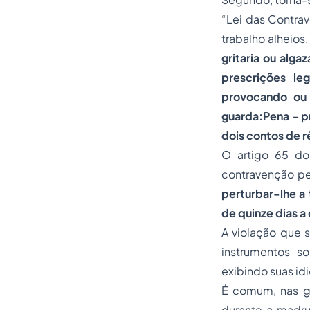
“Lei das Contra
trabalho alheios,
gritaria ou alg
prescrições le
provocando ou 
guarda:Pena – pr
dois contos de r
O artigo 65 do
contravenção pe
perturbar-lhe a 
de quinze dias a 
A violação que s
instrumentos so
exibindo suas idi
É comum, nas gr
durante a madru