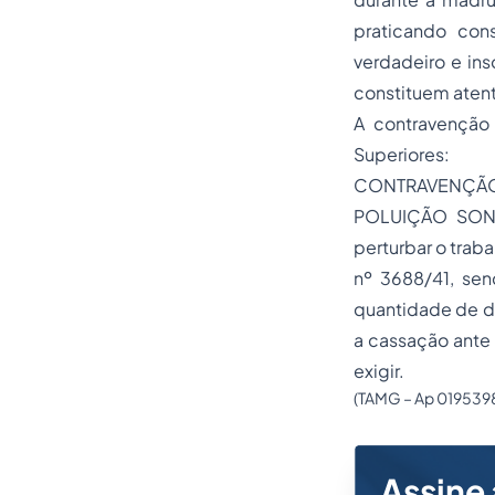
praticando con
verdadeiro e ins
constituem aten
A contravenção 
Superiores:
CONTRAVENÇÃO
POLUIÇÃO SONO
perturbar o traba
nº 3688/41, sen
quantidade de d
a cassação ante 
exigir.
(TAMG – Ap 0195398-
Assine 