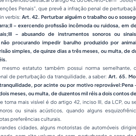
venções Penais”, que prevê a infração penal de perturbaç
 in verbis:
Art. 42. Perturbar alguém o trabalho ou o sosseg
azarra;II – exercendo profissão incômoda ou ruidosa, em 
gais;III – abusando de instrumentos sonoros ou sinais
não procurando impedir barulho produzido por anim
isão simples, de quinze dias a três meses, ou multa, de du
éis.
 mesmo estatuto também possui norma semelhante, qu
nal de perturbação da tranquilidade, a saber:
Art. 65. Mo
tranquilidade, por acinte ou por motivo reprovável:Pena 
dois meses, ou multa, de duzentos mil réis a dois contos de
e torna mais visível é do artigo 42, inciso III, da LCP, ou 
noros ou sinais acústicos, quando alguns esquizofrên
otas preferências culturais.
andes cidades, alguns motoristas de automóveis dirigir
gada, com alto volume de som, perturbando o sono de 