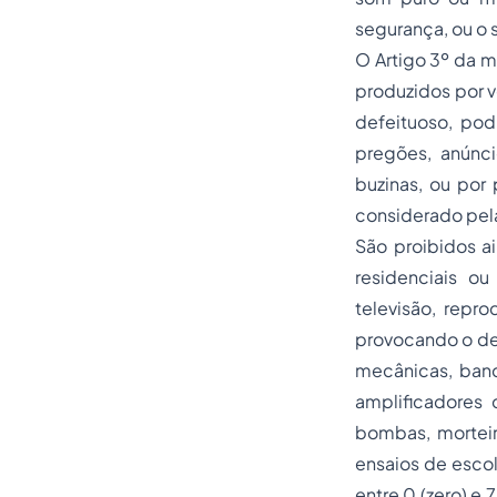
segurança, ou o 
O Artigo 3º da m
produzidos por 
defeituoso, pod
pregões, anúnci
buzinas, ou por 
considerado pel
São proibidos ai
residenciais ou
televisão, repr
provocando o des
mecânicas, band
amplificadores
bombas, morteir
ensaios de esco
entre 0 (zero) e 