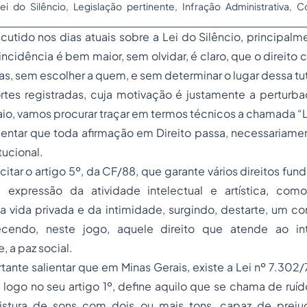
ei do Silêncio, Legislação pertinente, Infração Administrativa, 
cutido nos dias atuais sobre a Lei do Silêncio, principal
incidência é bem maior, sem olvidar, é claro, que o direito
as, sem escolher a quem, e sem determinar o lugar dessa tu
tes registradas, cuja motivação é justamente a perturb
io, vamos procurar traçar em termos técnicos a chamada “Le
ientar que toda afirmação em Direito passa, necessariame
ucional.
citar o artigo 5º, da CF/88, que garante vários direitos fu
re expressão da atividade intelectual e artística, c
da vida privada e da intimidade, surgindo, destarte, um con
lecendo, neste jogo, aquele direito que atende ao in
, a paz social.
tante salientar que em Minas Gerais, existe a Lei nº 7.302/7
 logo no seu artigo 1º, define aquilo que se chama de ru
stura de sons com dois ou mais tons, capaz de prejud