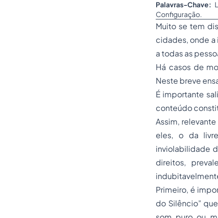
Palavras-Chave:
L
Configuração.
Muito se tem dis
cidades, onde a 
a todas as pesso
Há casos de mor
Neste breve ensa
É importante sal
conteúdo constit
Assim, relevante 
eles, o da liv
inviolabilidade 
direitos, preva
indubitavelmente
Primeiro, é impor
do Silêncio” que
som puro ou mi