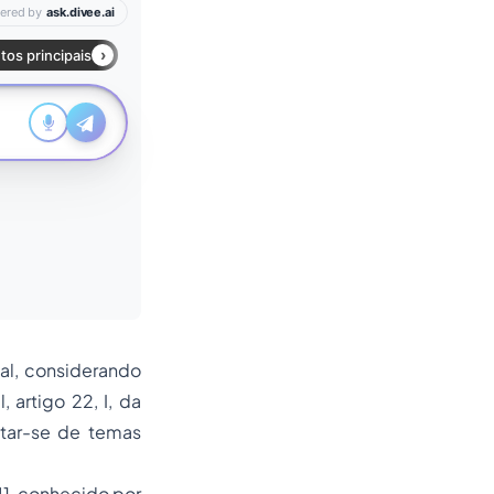
al, considerando
 artigo 22, I, da
atar-se de temas
41, conhecido por