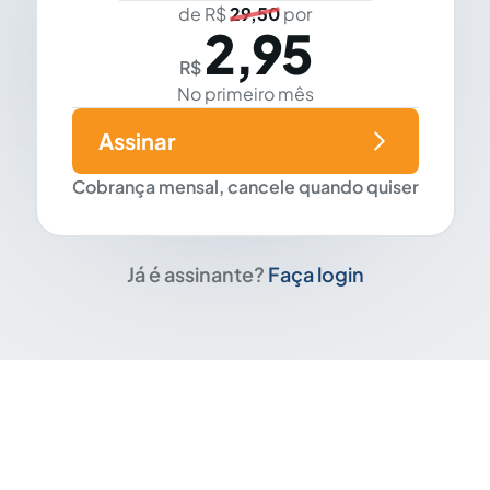
de R$
29,50
por
2,95
R$
No primeiro mês
Assinar
Cobrança mensal, cancele quando quiser
Já é assinante?
Faça login