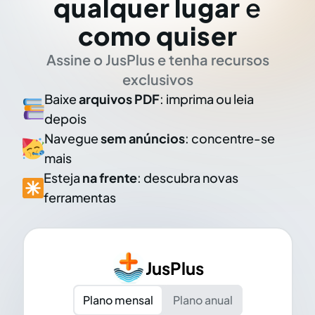
qualquer lugar
e
como quiser
Assine o JusPlus e tenha recursos
exclusivos
Baixe
arquivos PDF
: imprima ou leia
depois
Navegue
sem anúncios
: concentre-se
mais
Esteja
na frente
: descubra novas
ferramentas
JusPlus
Plano mensal
Plano anual