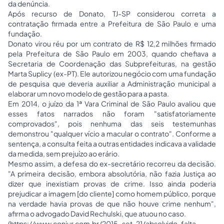
da denúncia.
Após recurso de Donato, TJ-SP considerou correta a
contratação firmada entre a Prefeitura de São Paulo e uma
fundação.
Donato virou réu por um contrato de R$ 12,2 milhões firmado
pela Prefeitura de São Paulo em 2003, quando chefiava a
Secretaria de Coordenação das Subprefeituras, na gestão
Marta Suplicy (ex-PT). Ele autorizou negócio com uma fundação
de pesquisa que deveria auxiliar a Administração municipal a
elaborar um novo modelo de gestão para a pasta.
Em 2014, o juízo da 1ª Vara Criminal de São Paulo avaliou que
esses fatos narrados não foram "satisfatoriamente
comprovados", pois nenhuma das seis testemunhas
demonstrou "qualquer vício a macular o contrato". Conforme a
sentença, a consulta feita a outras entidades indicava a validade
da medida, sem prejuízo ao erário.
Mesmo assim, a defesa do ex-secretário recorreu da decisão.
"A primeira decisão, embora absolutória, não fazia Justiça ao
dizer que inexistiam provas de crime. Isso ainda poderia
prejudicar a imagem [do cliente] como homem público, porque
na verdade havia provas de que não houve crime nenhum",
afirma o advogado David Rechulski, que atuou no caso.
(
https://www.conjur.com.br/2015-set-21/absolvido-falta-