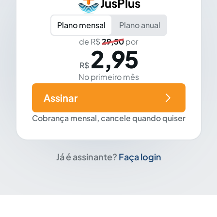
JusPlus
Plano mensal
Plano anual
de R$
29,50
por
2,95
R$
No primeiro mês
Assinar
Cobrança mensal, cancele quando quiser
Já é assinante?
Faça login