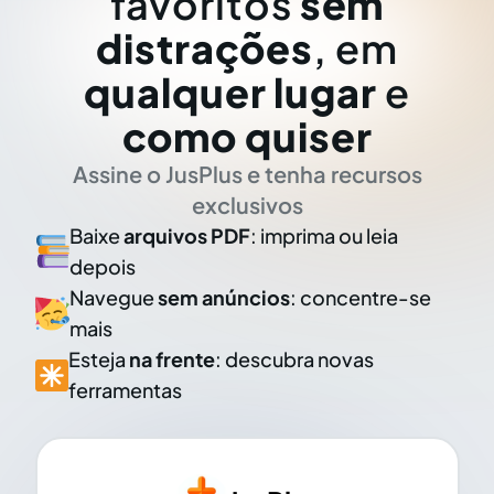
favoritos
sem
distrações
, em
qualquer lugar
e
como quiser
Assine o JusPlus e tenha recursos
exclusivos
Baixe
arquivos PDF
: imprima ou leia
depois
Navegue
sem anúncios
: concentre-se
mais
Esteja
na frente
: descubra novas
ferramentas