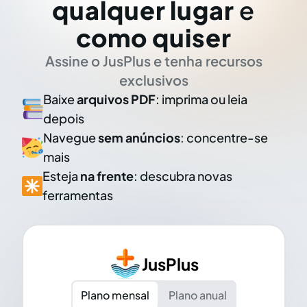
qualquer lugar
e
como quiser
Assine o JusPlus e tenha recursos
exclusivos
Baixe
arquivos PDF
: imprima ou leia
depois
Navegue
sem anúncios
: concentre-se
mais
Esteja
na frente
: descubra novas
ferramentas
JusPlus
Plano mensal
Plano anual