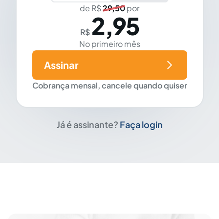
de R$
29,50
por
2,95
R$
No primeiro mês
Assinar
Cobrança mensal, cancele quando quiser
Já é assinante?
Faça login