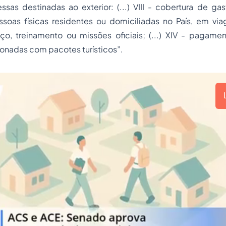
sas destinadas ao exterior: (...) VIII - cobertura de ga
essoas físicas residentes ou domiciliadas no País, em vi
iço, treinamento ou missões oficiais; (...) XIV - pagam
cionadas com pacotes turísticos
”.