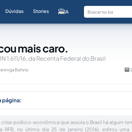
Dúvidas
Stories
IA
Fale com a
icou mais caro.
IN 1.611/16, da Recenta Federal do Brasil
arenga Batista
2
a página:
 crise político-econômica que assola o Brasil há algum t
 a RFB, no último dia 25 de janeiro (2016), editou uma 