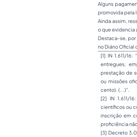
Alguns pagament
promovida pela IN
Ainda assim, res
o que evidencia 
Destaca-se, por 
no Diário Oficial
[1]
IN 1.611/16: 
entregues, em
prestação de s
ou missões ofic
cento). (...)
”.
[2]
IN 1.611/16:
científicos ou 
inscrição em c
proficiência nã
[3]
Decreto 3.0