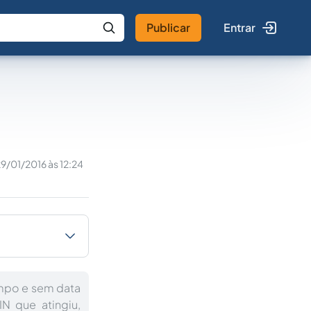
Publicar
Entrar
 IA
Buscar no Jus
9/01/2016 às 12:24
empo e sem data
IN que atingiu,