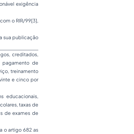
onável exigência
a com o RIR/99
[3]
,
 a sua publicação
agos, creditados,
ao pagamento de
viço, treinamento
vinte e cinco por
ns educacionais,
colares, taxas de
xas de exames de
a o artigo 682 as