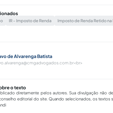
cionados
io
IR - Imposto de Renda
Imposto de Renda Retido na 
vo de Alvarenga Batista
vo.alvarenga@cmgadvogados.com.br
<br>
obre o texto
ublicado diretamente pelos autores. Sua divulgação não d
onselho editorial do site. Quando selecionados, os textos 
andi