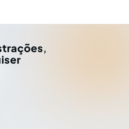
strações
,
iser