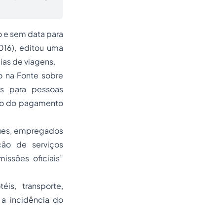
o e sem data para
2016), editou uma
ias de viagens.
o na Fonte sobre
os para pessoas
eto do pagamento
gues, empregados
ção de serviços
issões oficiais
”
s, transporte,
 a incidência do