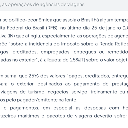
 as operações de agências de viagens.
rise político-econômica que assola o Brasil há algum temp
ita Federal do Brasil (RFB), no último dia 25 de janeiro (
iva (IN) que atingiu, especialmente, as operações de agênc
põe “
sobre a incidência do Imposto sobre a Renda Retid
gos, creditados, empregados, entregues ou remetid
iadas no exterior
”, à alíquota de 25%
[1]
sobre o valor obj
 em suma, que 25% dos valores “
pagos, creditados, entre
ara o exterior, destinados ao pagamento de presta
viagens de turismo, negócios, serviço, treinamento ou m
dos pelo pagador/emitente na fonte.
s e pagamentos, em especial as despesas com hotéi
zeiros marítimos e pacotes de viagens deverão sofrer