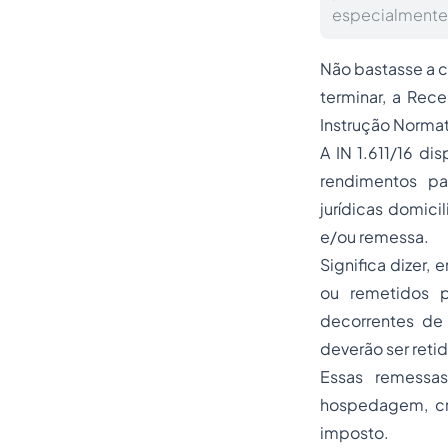
especialmente,
Não bastasse a c
terminar, a Rece
Instrução Normat
A IN 1.611/16 dis
rendimentos pa
jurídicas domicil
e/ou remessa.
Significa dizer,
ou remetidos p
decorrentes de 
deverão ser reti
Essas remessa
hospedagem, cru
imposto.