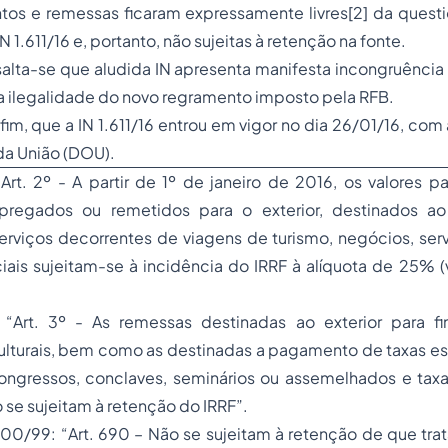
os e remessas ficaram expressamente livres
[2]
da questi
 1.611/16 e, portanto, não sujeitas à retenção na fonte.
salta-se que aludida IN apresenta manifesta incongruênci
a ilegalidade do novo regramento imposto pela RFB.
fim, que a IN 1.611/16 entrou em vigor no dia 26/01/16, com
 da União (DOU).
“
Art. 2º - A partir de 1º de janeiro de 2016, os valores p
pregados ou remetidos para o exterior, destinados 
erviços decorrentes de viagens de turismo, negócios, ser
iais sujeitam-se à incidência do IRRF à alíquota de 25% (
 “
Art. 3º - As remessas destinadas ao exterior para fi
culturais, bem como as destinadas a pagamento de taxas es
ongressos, conclaves, seminários ou assemelhados e ta
o se sujeitam à retenção do IRRF
”.
00/99: “
Art. 690 – Não se sujeitam à retenção de que trat