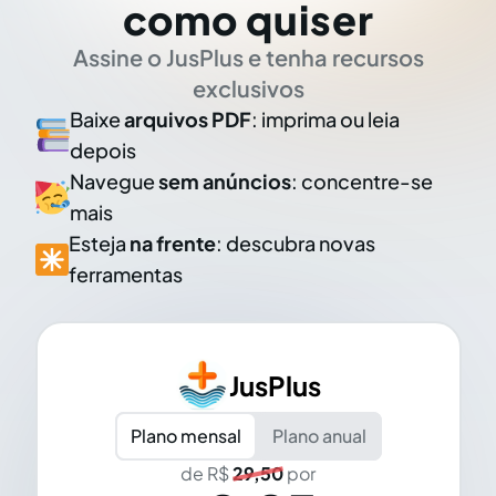
como quiser
Assine o JusPlus e tenha recursos
exclusivos
Baixe
arquivos PDF
: imprima ou leia
depois
Navegue
sem anúncios
: concentre-se
mais
Esteja
na frente
: descubra novas
ferramentas
JusPlus
Plano mensal
Plano anual
de R$
29,50
por