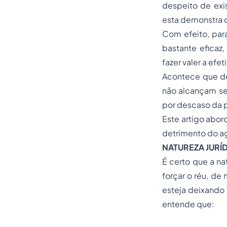
despeito de exi
esta demonstra 
Com efeito, para
bastante eficaz,
fazer valer a efet
Acontece que det
não alcançam seu
por descaso da p
Este artigo abor
detrimento do a
NATUREZA JURÍ
É certo que a nat
forçar o réu, de
esteja deixando 
entende que: