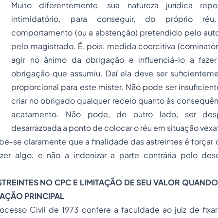
Muito diferentemente, sua natureza jurídica rep
intimidatório, para conseguir, do próprio réu
comportamento (ou a abstenção) pretendido pelo aut
pelo magistrado. É, pois, medida coercitiva (cominatór
agir no ânimo da obrigação e influenciá-lo a faze
obrigação que assumiu. Daí ela deve ser suficiente
proporcional para este mister. Não pode ser insuficien
criar no obrigado qualquer receio quanto às consequên
acatamento. Não pode, de outro lado, ser desp
desarrazoada a ponto de colocar o réu em situação vexat
ebe-se claramente que a finalidade das
astreintes
é forçar 
zer algo, e não a indenizar a parte contrária pelo d
STREINTES
NO CPC E LIMITAÇÃO DE SEU VALOR QUANDO
AÇÃO PRINCIPAL
cesso Civil de 1973 confere a faculdade ao juiz de fixar