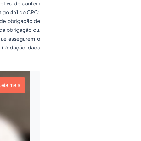
etivo de conferir
rtigo 461 do CPC:
 de obrigação de
 da obrigação ou,
que assegurem o
.
(Redação dada
Leia mais