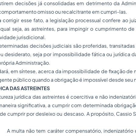
stirem decisões já consolidadas em detrimento da Admini
comportamento omisso ou recalcitrante em cumpri-las.
 corrigir esse fato, a legislação processual confere ao ju
 qual seja, as
astreintes,
para impingir o cumprimento de 
ividade jurisdicional.
erminadas decisões judiciais são proferidas, transitadas
 desiderato, seja por impossibilidade fática ou jurídica d
rópria Administração.
dará, em síntese, acerca da impossibilidade de fixação de
gente público quando a obrigação é impossível desde seu 
DICA DAS
ASTREINTES
ureza jurídica das astreintes é coercitiva e não indenizatór
 maneira significativa, a cumprir com determinada obrigação
de cumprir por desleixo ou descaso. A propósito, Cassio 
A multa não tem caráter compensatório, indenizatório 