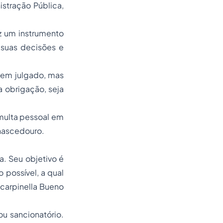
stração Pública,
iz um instrumento
suas decisões e
 em julgado, mas
a obrigação, seja
 multa pessoal em
nascedouro.
ia. Seu objetivo é
 possível, a qual
Scarpinella Bueno
ou sancionatório.