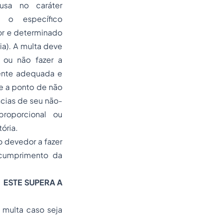
ousa no caráter
, o específico
or e determinado
ia). A multa deve
r ou não fazer a
mente adequada e
te a ponto de não
cias de seu não-
roporcional ou
ória.
o devedor a fazer
escumprimento da
 ESTE SUPERA A
 multa caso seja