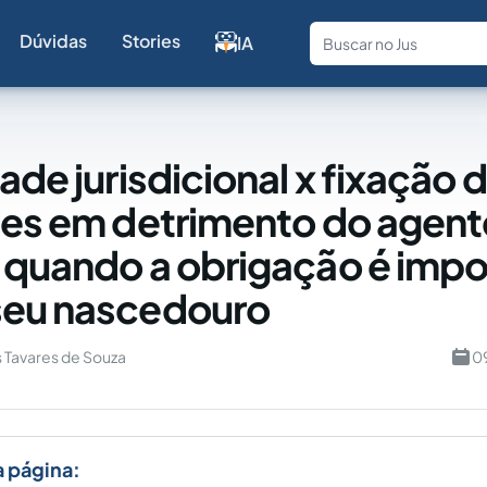
Dúvidas
Stories
IA
Fale com a
ade jurisdicional x fixação 
tes em detrimento do agent
 quando a obrigação é impo
seu nascedouro
 Tavares de Souza
0
a página: