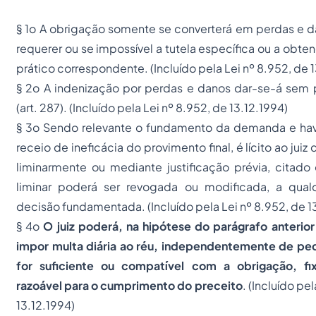
§ 1o A obrigação somente se converterá em perdas e da
requerer ou se impossível a tutela específica ou a obte
prático correspondente.
(Incluído pela Lei nº 8.952, de 
§ 2o A indenização por perdas e danos dar-se-á sem p
(art. 287).
(Incluído pela Lei nº 8.952, de 13.12.1994)
§ 3o Sendo relevante o fundamento da demanda e hav
receio de ineficácia do provimento final, é lícito ao juiz
liminarmente ou mediante justificação prévia, citado
liminar poderá ser revogada ou modificada, a qua
decisão fundamentada.
(Incluído pela Lei nº 8.952, de 1
§ 4o
O juiz poderá, na hipótese do parágrafo anterior
impor multa diária ao réu, independentemente de ped
for suficiente ou compatível com a obrigação, fi
razoável para o cumprimento do preceito
.
(Incluído pel
13.12.1994)