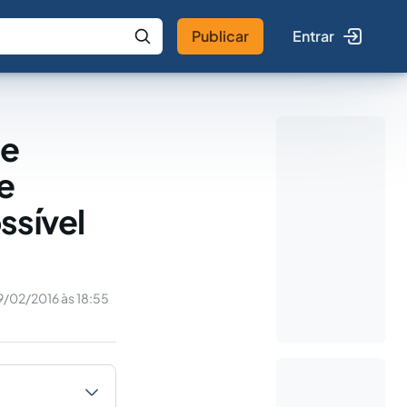
Publicar
Entrar
 IA
Buscar no Jus
de
e
ssível
9/02/2016 às 18:55