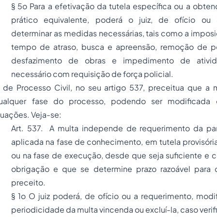
§ 5o Para a efetivação da tutela específica ou a obte
prático equivalente, poderá o juiz, de ofício ou 
determinar as medidas necessárias, tais como a imposi
tempo de atraso, busca e apreensão, remoção de pe
desfazimento de obras e impedimento de ativid
necessário com requisição de força policial.
e Processo Civil, no seu artigo 537, preceitua que a 
ualquer fase do processo, podendo ser modificada 
uações. Veja-se:
Art. 537. A multa independe de requerimento da pa
aplicada na fase de conhecimento, em tutela provisóri
ou na fase de execução, desde que seja suficiente e 
obrigação e que se determine prazo razoável para
preceito.
§ 1o O juiz poderá, de ofício ou a requerimento, modif
periodicidade da multa vincenda ou excluí-la, caso verif