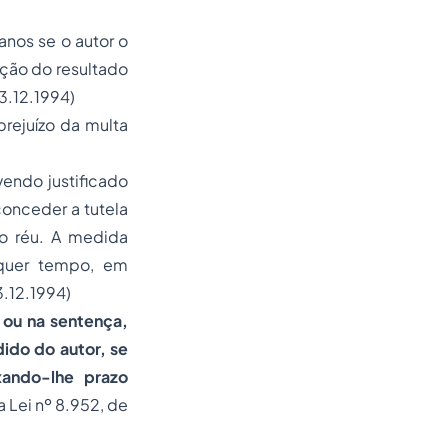
nos se o autor o
nção do resultado
13.12.1994)
rejuízo da multa
endo justificado
 conceder a tutela
 o réu. A medida
lquer tempo, em
3.12.1994)
 ou na sentença,
ido do autor, se
xando-lhe prazo
a Lei nº 8.952, de