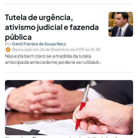
RPV, razão pela qual não deve haver condenação em
honorários se não houver impugnação, com fulcro no
princípio da causalidade.
Tutela de urgência,
ativismo judicial e fazenda
pública
Por
Gentil Ferreira de Souza Neto
Destacado em 26 de Dezembro de 2019 às 10:40
Não está bem claro se a medida da tutela
antecipada antecedente poderia ser utilizada
pela fazenda pública, ou em desfavor dela. A
jurisprudência nos mostrará o melhor caminho
a seguir.