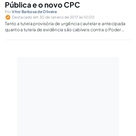
Pública e o novo CPC
Por
Vitor Barbosa de Oliveira
Destacado em 30 de Janeiro de 2017 às 10:00
Tanto a tutela provisória de urgência cautelar e antecipada
quanto a tutela de evidência são cabíveis contra o Poder
Público, desde que observadas as exceções legais previstas
e o entendimento jurisprudencial.