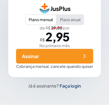
JusPlus
Plano mensal
Plano anual
de R$
29,50
por
2,95
R$
No primeiro mês
Assinar
Cobrança mensal, cancele quando quiser
Já é assinante?
Faça login