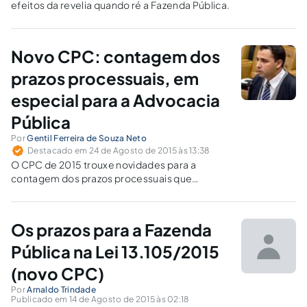
efeitos da revelia quando ré a Fazenda Pública.
Novo CPC: contagem dos
prazos processuais, em
especial para a Advocacia
Pública
Por
Gentil Ferreira de Souza Neto
Destacado em 24 de Agosto de 2015 às 13:38
O CPC de 2015 trouxe novidades para a
contagem dos prazos processuais que
aprimoram o sistema então vigente,
permanecendo atento às peculiaridades da
Advocacia Pública.
Os prazos para a Fazenda
Pública na Lei 13.105/2015
(novo CPC)
Por
Arnaldo Trindade
Publicado em 14 de Agosto de 2015 às 02:18