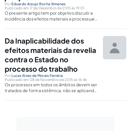
Por
Eduardo Araujo Rocha Ximenes
Publicado em 17 de Dezembro de 2015 às 19:01
O presente artigo tem por objetivo discutir a
incidência dos efeitos materiais e processuais
da revelia quando é a Fazenda Pública, dotada
de diversas prerrogativas conferidas pela
legislação processual, que não apresenta sua
Da Inaplicabilidade dos
peça de defesa.
efeitos materiais da revelia
contra o Estado no
processo do trabalho
Por
Lucas Alves de Morais Ferreira
Publicado em 08 de Novembro de 2015 às 16:46
Os processos em todos os âmbitos devem ser
tratados de forma sistêmica, não se aplicando
os efeitos substanciais da revelia contra o
Estado, mesmo no processo trabalhista,
tendo em vista a indisponibilidade do
interesse público.