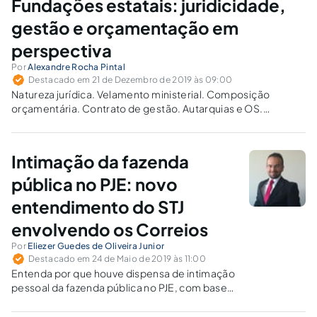
Fundações estatais: juridicidade,
gestão e orçamentação em
perspectiva
Por
Alexandre Rocha Pintal
Destacado em 21 de Dezembro de 2019 às 09:00
Natureza jurídica. Velamento ministerial. Composição
orçamentária. Contrato de gestão. Autarquias e OS.
Reinvestimento. Dotação. (Dispensa de) cômputo de
pessoal no limite global do Poder Executivo. Prerrogativas
Fazendárias. Controles.
Intimação da fazenda
pública no PJE: novo
entendimento do STJ
envolvendo os Correios
Por
Eliezer Guedes de Oliveira Junior
Destacado em 24 de Maio de 2019 às 11:00
Entenda por que houve dispensa de intimação
pessoal da fazenda pública no PJE, com base
na recente jurisprudência do STJ.