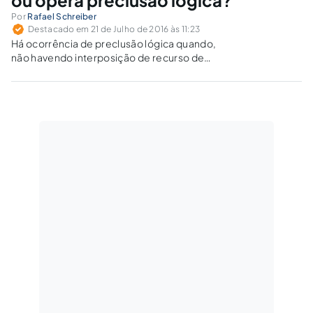
Por
Rafael Schreiber
Destacado em 21 de Julho de 2016 às 11:23
Há ocorrência de preclusão lógica quando,
não havendo interposição de recurso de
apelação pela Fazenda Pública, a sentença é
reformada em sede de reexame necessário e,
se mesmo assim, caberia o manejo de
Recurso Especial?