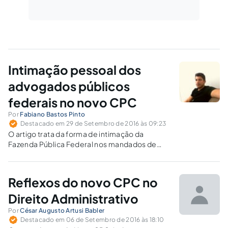
Intimação pessoal dos
advogados públicos
federais no novo CPC
Por
Fabiano Bastos Pinto
Destacado em 29 de Setembro de 2016 às 09:23
O artigo trata da forma de intimação da
Fazenda Pública Federal nos mandados de
segurança após o advento do novo Código de
Processo Civil.
Reflexos do novo CPC no
Direito Administrativo
Por
César Augusto Artusi Babler
Destacado em 06 de Setembro de 2016 às 18:10