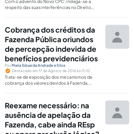
Com o advento do Novo CPC, indaga-se a
respeito das suas interferências no Direito
Administrativo. O presente artigo pretende
apontar o caminho para a solução de eventuais
divergências que poderão surgir entre os
Cobrança dos créditos da
estudiosos da área.
Fazenda Pública oriundos
de percepção indevida de
benefícios previdenciários
Por
Maria Eduarda Andrade e Silva
Destacado em 17 de Agosto de 2016 às 13:52
Trata-se de exposição dos mecanismos de
cobrança dos valores devidos à Fazenda,
segundo o entendimento do STJ, nos casos de
revogação de decisão judicial precária
concessiva de vantagem patrimonial e de
Reexame necessário: na
recebimento indevido de benefícios
previdenciários.
ausência de apelação da
Fazenda, cabe ainda REsp
ou opera preclusão lógica?