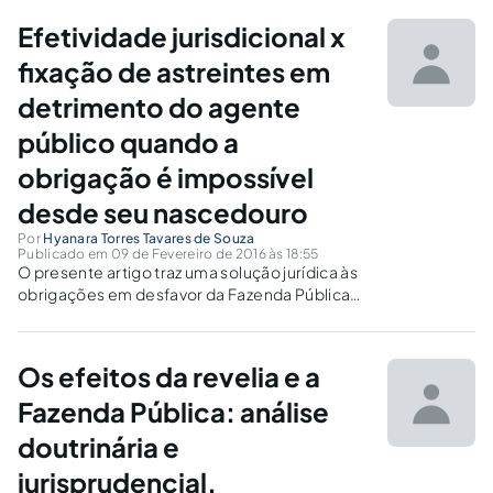
Efetividade jurisdicional x
fixação de astreintes em
detrimento do agente
público quando a
obrigação é impossível
desde seu nascedouro
Por
Hyanara Torres Tavares de Souza
Publicado em 09 de Fevereiro de 2016 às 18:55
O presente artigo traz uma solução jurídica às
obrigações em desfavor da Fazenda Pública
cujo cumprimento se mostra impossível desde
sua origem.
Os efeitos da revelia e a
Fazenda Pública: análise
doutrinária e
jurisprudencial.