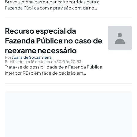
Breve síntese das mudanças ocorridas para a
Fazenda Pública com a previsão contida no
artigo 183 do Novo Código de Processo Civil.
Recurso especial da
Fazenda Pública no caso de
reexame necessário
Por
Joana de Souza Sierra
Publicado em 16 de Julho de 2015 às 20:53
Trata-se da possibilidade de a Fazenda Pública
interpor REsp em face de decisão em
reexame necessário, levando em
consideração a proteção do interesse público,
a necessidade de corrigir erros in judicando e a
ausência de preclusão lógica da matéria.