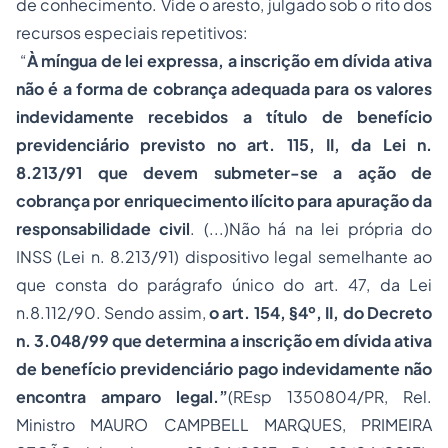
de conhecimento. Vide o aresto, julgado sob o rito dos
recursos especiais repetitivos:
“
À m
í
ngua de lei expressa, a inscrição em dívida ativa
não é a forma de cobrança adequada para os valores
indevidamente recebidos a título de benefício
previdenciário previsto no art. 115, II, da Lei n.
8.213/91 que devem submeter-se a ação de
cobrança por enriquecimento ilícito para apuração da
responsabilidade civil
. (...)Não há na lei própria do
INSS (Lei n. 8.213/91) dispositivo legal semelhante ao
que consta do parágrafo único do art. 47, da Lei
n.8.112/90. Sendo assim,
o art. 154, §4º, II, do Decreto
n. 3.048/99 que determina a inscrição em dívida ativa
de benefício previdenciário pago indevidamente não
encontra amparo legal.”
(REsp 1350804/PR, Rel.
Ministro MAURO CAMPBELL MARQUES, PRIMEIRA