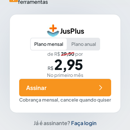
ferramentas
JusPlus
Plano mensal
Plano anual
de R$
29,50
por
2,95
R$
No primeiro mês
Assinar
Cobrança mensal, cancele quando quiser
Já é assinante?
Faça login