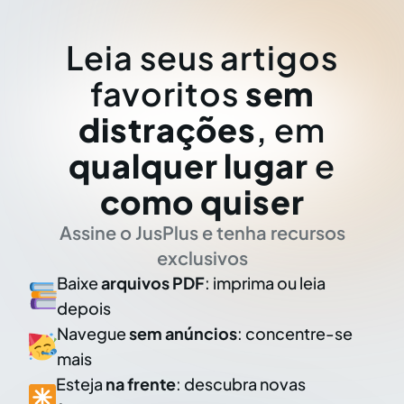
Leia seus artigos
favoritos
sem
distrações
, em
qualquer lugar
e
como quiser
Assine o JusPlus e tenha recursos
exclusivos
Baixe
arquivos PDF
: imprima ou leia
depois
Navegue
sem anúncios
: concentre-se
mais
Esteja
na frente
: descubra novas