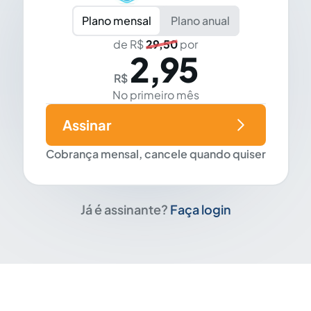
Plano mensal
Plano anual
de R$
29,50
por
2,95
R$
No primeiro mês
Assinar
Cobrança mensal, cancele quando quiser
Já é assinante?
Faça login