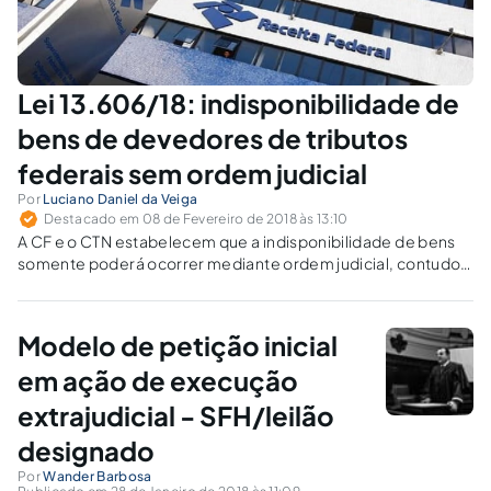
Lei 13.606/18: indisponibilidade de
bens de devedores de tributos
federais sem ordem judicial
Por
Luciano Daniel da Veiga
Destacado em 08 de Fevereiro de 2018 às 13:10
A CF e o CTN estabelecem que a indisponibilidade de bens
somente poderá ocorrer mediante ordem judicial, contudo,
a Lei 13.606/2018 muda este cenário.
Modelo de petição inicial
em ação de execução
extrajudicial - SFH/leilão
designado
Por
Wander Barbosa