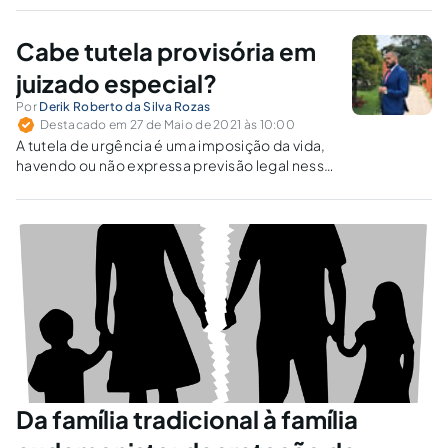
Cabe tutela provisória em
juizado especial?
Por
Derik Roberto da Silva Rozas
Destacado em 27 de Maio de 2021 às 10:00
A tutela de urgência é uma imposição da vida,
havendo ou não expressa previsão legal nesse
ou naquele procedimento. Estando presente
o risco de perecimento do direito, deve a
tutela de urgência não apenas ser admitida,
mas, inclusive, ser incentivada.
Da família tradicional à família