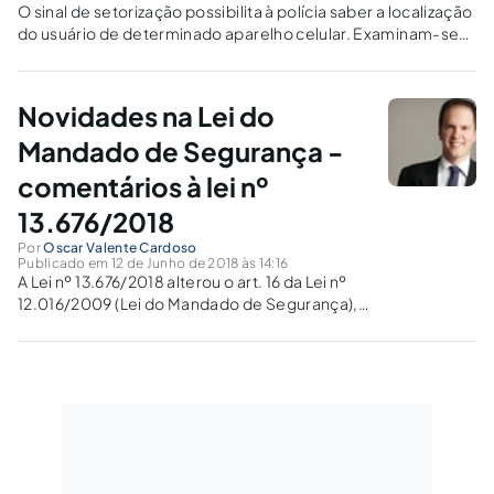
O sinal de setorização possibilita à polícia saber a localização
do usuário de determinado aparelho celular. Examinam-se
as normas de requisição e uso dessa ferramenta de
investigação.
Novidades na Lei do
Mandado de Segurança -
comentários à lei nº
13.676/2018
Por
Oscar Valente Cardoso
Publicado em 12 de Junho de 2018 às 14:16
A Lei nº 13.676/2018 alterou o art. 16 da Lei nº
12.016/2009 (Lei do Mandado de Segurança),
para assegurar expressamente o direito à
sustentação oral durante a sessão de
julgamento de agravo interno em mandado de
segurança.