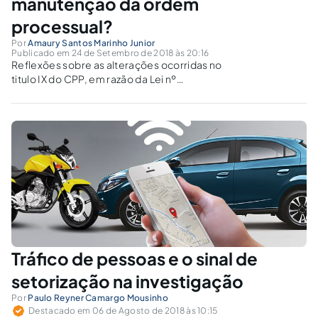
manutenção da ordem
processual?
Por
Amaury Santos Marinho Junior
Publicado em 24 de Setembro de 2018 às 20:16
Reflexões sobre as alterações ocorridas no
titulo IX do CPP, em razão da Lei nº
12.403/2011, e sobre seus reflexos na
sistemática cautelar do processo penal.
Tráfico de pessoas e o sinal de
setorização na investigação
Por
Paulo Reyner Camargo Mousinho
Destacado em 06 de Agosto de 2018 às 10:15