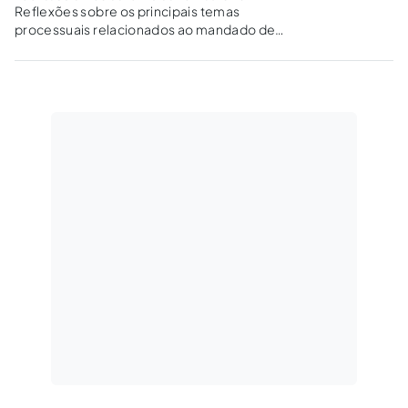
Reflexões sobre os principais temas
processuais relacionados ao mandado de
segurança, em cotejo com a jurisprudência e a
aplicação subsidiária do atual Código de
Processo Civil.