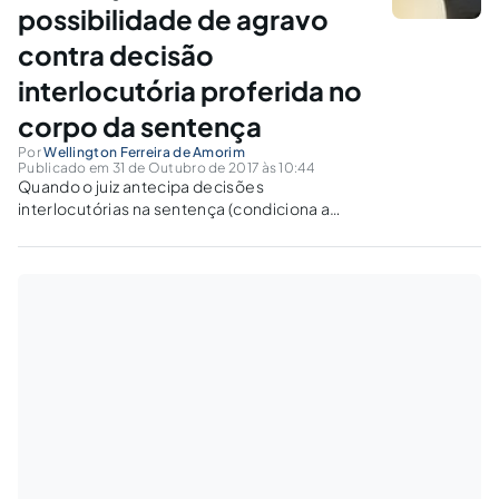
possibilidade de agravo
contra decisão
interlocutória proferida no
corpo da sentença
Por
Wellington Ferreira de Amorim
Publicado em 31 de Outubro de 2017 às 10:44
Quando o juiz antecipa decisões
interlocutórias na sentença (condiciona a
efetivação de tutela deferida em sentença ao
trânsito em julgado, declara os efeitos em que
receberá a apelação antes mesmo de sua
interposição etc.), a decisão deve ser cindida.