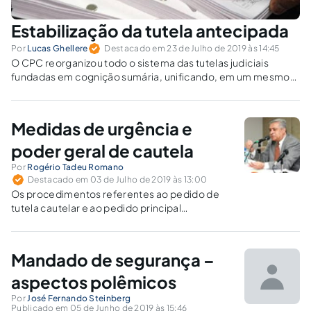
Estabilização da tutela antecipada
Por
Lucas Ghellere
Destacado em 23 de Julho de 2019 às 14:45
O CPC reorganizou todo o sistema das tutelas judiciais
fundadas em cognição sumária, unificando, em um mesmo
regime geral, sob o nome de tutela provisória, a tutela
cautelar e a tutela antecipada.
Medidas de urgência e
poder geral de cautela
Por
Rogério Tadeu Romano
Destacado em 03 de Julho de 2019 às 13:00
Os procedimentos referentes ao pedido de
tutela cautelar e ao pedido principal
continuam autônomos e interdependentes no
CPC/2015.
Mandado de segurança –
aspectos polêmicos
Por
José Fernando Steinberg
Publicado em 05 de Junho de 2019 às 15:46