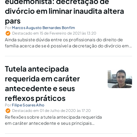
eudemonista: decretação de
divórcio em liminar inaudita altera
pars
Por
Marcos Augusto Bernardes Bonfim
Destacado em 15 de Fevereiro de 2021 às 13:20
Ainda subsiste dúvida entre os profissionais do direito de
família acerca de se é possível a decretação do divórcio em
decisão liminar "inaudita altera pars".
Tutela antecipada
requerida em caráter
antecedente e seus
reflexos práticos
Por
Filipe Soares Alho
Destacado em 01 de Julho de 2020 às 17:20
Reflexões sobre a tutela antecipada requerida
em caráter antecedente e seus principais
reflexos práticos no processo, diante das
inovações trazidas pelo novo Código de