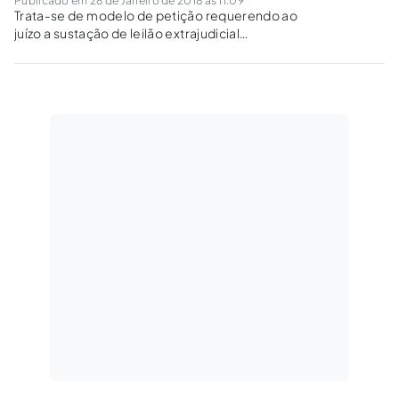
Publicado em 28 de Janeiro de 2018 às 11:09
Trata-se de modelo de petição requerendo ao
juízo a sustação de leilão extrajudicial
publicado pela Caixa Econômica Federal, em
razão de suposta inadimplência do mutuário.