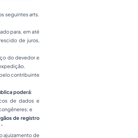
os seguintes arts.
icado para, em até
escido de juros,
reço do devedor e
 expedição.
pelo contribuinte
ública poderá
:
ncos de dados e
 congêneres; e
órgãos de registro
.”
o ajuizamento de