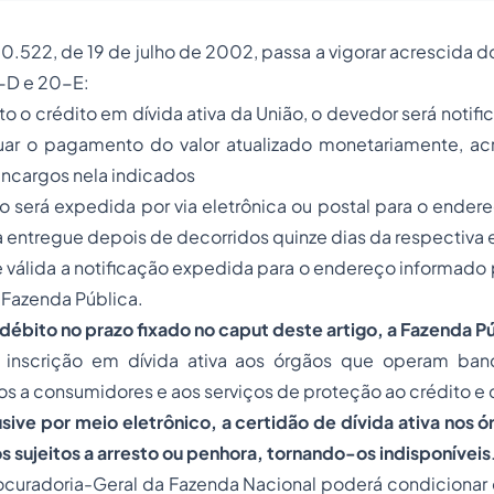
 10.522, de 19 de julho de 2002, passa a vigorar acrescida d
-D e 20-E:
ito o crédito em dívida ativa da União, o devedor será notif
tuar o pagamento do valor atualizado monetariamente, acr
encargos nela indicados
ão será expedida por via eletrônica ou postal para o ende
 entregue depois de decorridos quinze dias da respectiva
válida a notificação expedida para o endereço informado 
 Fazenda Pública.
débito no prazo fixado no caput deste artigo, a Fazenda P
a inscrição em dívida ativa aos órgãos que operam ba
vos a consumidores e aos serviços de proteção ao crédito e
lusive por meio eletrônico, a certidão de dívida ativa nos 
os sujeitos a arresto ou penhora, tornando-os indisponíveis
ocuradoria-Geral da Fazenda Nacional poderá condicionar 