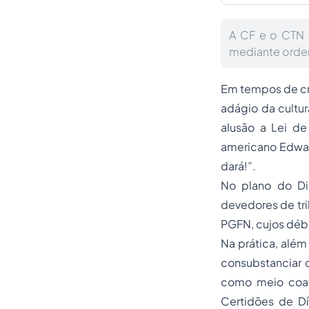
A CF e o CTN 
mediante ordem
Em tempos de cris
adágio da cultur
alusão a Lei de
americano Edward
dará!”.
No plano do Dir
devedores de tri
PGFN, cujos débi
Na prática, além
consubstanciar 
como meio coati
Certidões de Dí