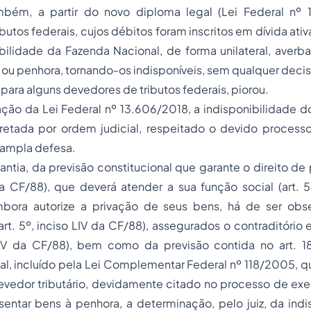
bém, a partir do novo diploma legal (Lei Federal nº 
butos federais, cujos débitos foram inscritos em dívida ativ
bilidade da Fazenda Nacional, de forma unilateral, averba
o ou penhora, tornando-os indisponíveis, sem qualquer decisã
 para alguns devedores de tributos federais, piorou.
ação da Lei Federal nº 13.606/2018, a indisponibilidade 
etada por ordem judicial, respeitado o devido processo l
a ampla defesa.
ntia, da previsão constitucional que garante o direito de 
da CF/88), que deverá atender a sua função social (art. 5º
mbora autorize a privação de seus bens, há de ser obs
art. 5º, inciso LIV da CF/88), assegurados o contraditório
o LV da CF/88), bem como da previsão contida no art.
nal, incluído pela Lei Complementar Federal nº 118/2005, 
vedor tributário, devidamente citado no processo de exec
entar bens à penhora, a determinação, pelo juiz, da indi