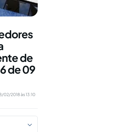
vedores
a
ente de
06 de 09
8/02/2018 às 13:10