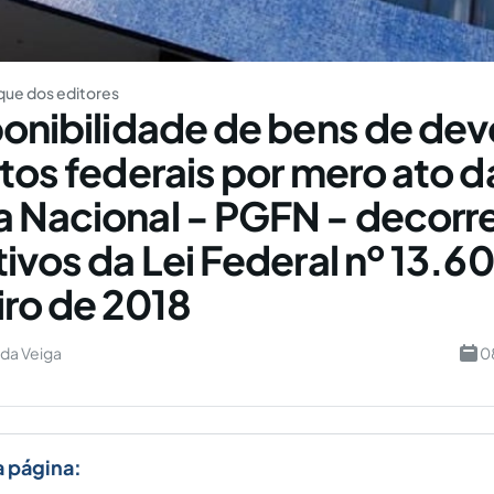
ue dos editores
ponibilidade de bens de de
utos federais por mero ato d
 Nacional - PGFN - decorr
tivos da Lei Federal nº 13.6
iro de 2018
 da Veiga
0
a página: