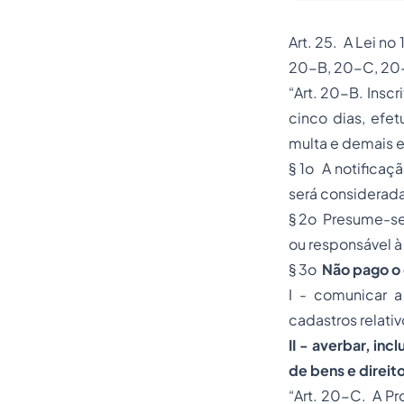
Art. 25. A Lei no
20-B, 20-C, 20
“Art. 20-B. Inscr
cinco dias, efe
multa e demais 
§ 1o A notificaç
será considerada
§ 2o Presume-se 
ou responsável à
§ 3o
Não pago o 
I - comunicar 
cadastros relati
II - averbar, inc
de bens e direit
“Art. 20-C. A Pr