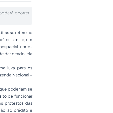
poderá ocorrer
ditas se refere ao
ar
” ou similar, em
oespacial norte-
e dar errado, ela
uma luva para os
azenda Nacional –
s que poderiam se
ito de funcionar
os protestos das
ção ao crédito e