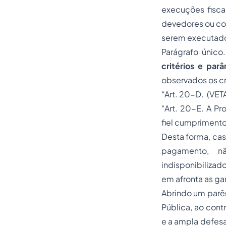
execuções fiscai
devedores ou cor
serem executad
Parágrafo único
critérios e par
observados os cr
“Art. 20-D. (VET
“Art. 20-E. A P
fiel cumprimento
Desta forma, cas
pagamento, n
indisponibilizad
em afronta as ga
Abrindo um parên
Pública, ao cont
e a ampla defesa