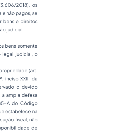
13.606/2018), os
a e não pagos, se
r bens e direitos
o judicial.
dos bens somente
egal judicial, o
propriedade (art.
, inciso XXIII da
ervado o devido
 e a ampla defesa
 185-A do Código
que estabelece na
ução fiscal, não
sponibilidade de