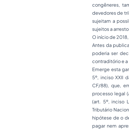
congêneres, tam
devedores de tri
sujeitam a possi
sujeitos a arrest
O início de 2018,
Antes da public
poderia ser decr
contraditório e 
Emerge esta gara
5º, inciso XXII 
CF/88), que, e
processo legal (
(art. 5º, incis
Tributário Nacio
hipótese de o de
pagar nem apres