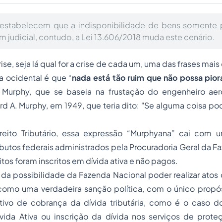
estabelecem que a indisponibilidade de bens somente 
 judicial, contudo, a Lei 13.606/2018 muda este cenário.
e, seja lá qual for a crise de cada um, uma das frases mais 
a ocidental é que “
nada está tão ruim que não possa pior
 Murphy, que se baseia na frustação do engenheiro aer
 A. Murphy, em 1949, que teria dito: "Se alguma coisa pod
eito Tributário, essa expressão “Murphyana” cai com 
butos federais administrados pela Procuradoria Geral da F
tos foram inscritos em dívida ativa e não pagos.
 da possibilidade da Fazenda Nacional poder realizar ato
como uma verdadeira sanção política, com o único propós
vo de cobrança da dívida tributária, como é o caso d
vida Ativa ou inscrição da dívida nos serviços de prote