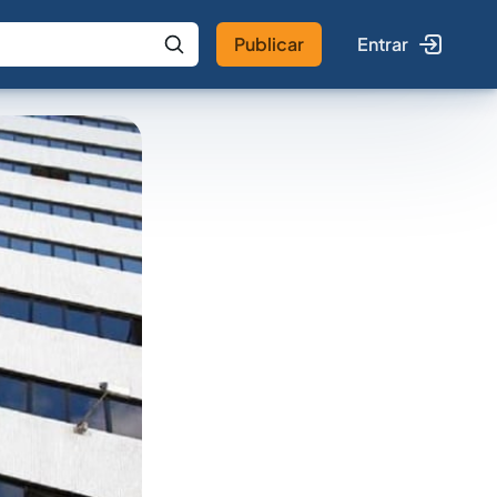
Publicar
Entrar
 IA
Buscar no Jus