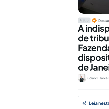
Destaq
Artigo
A indis
de trib
Fazenda
disposi
de Jane
Luciano Daniel
Leia nest