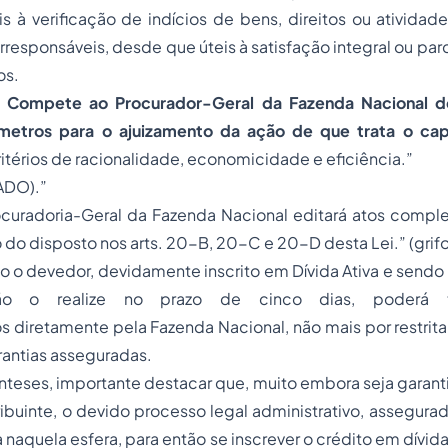
s à verificação de indícios de bens, direitos ou ativida
responsáveis, desde que úteis à satisfação integral ou parc
os.
.
Compete ao Procurador-Geral da Fazenda Nacional def
âmetros para o ajuizamento da ação de que trata o cap
itérios de racionalidade, economicidade e eficiência.”
ADO).”
rocuradoria-Geral da Fazenda Nacional editará atos compl
 do disposto nos arts. 20-B, 20-C e 20-D desta Lei.” (grif
o o devedor, devidamente inscrito em Dívida Ativa e sendo 
ão o realize no prazo de cinco dias, poderá 
os diretamente pela Fazenda Nacional, não mais por restrita 
rantias asseguradas.
teses, importante destacar que, muito embora seja garant
ribuinte, o devido processo legal administrativo, assegurad
 naquela esfera, para então se inscrever o crédito em dívida