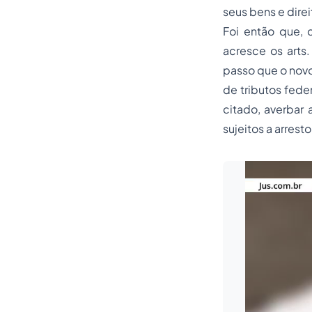
seus bens e direi
Foi então que, 
acresce os arts
passo que o novo
de tributos fede
citado, averbar 
sujeitos a arrest