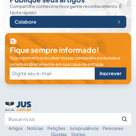
Compartilhe conhecimento e ganhe reconhecimento. É
fácil e rápido!
Colabore
Fique sempre informado!
Seja o primeiro a receber nossas novidades exclusivas e
recentes diretamente em sua caixa de entrada.
Inscrever
Artigos
·
Notícias
·
Petições
·
Jurisprudência
·
Pareceres
·
Fale com a IA
Buscar no Jus
Dúvidas
·
Stories