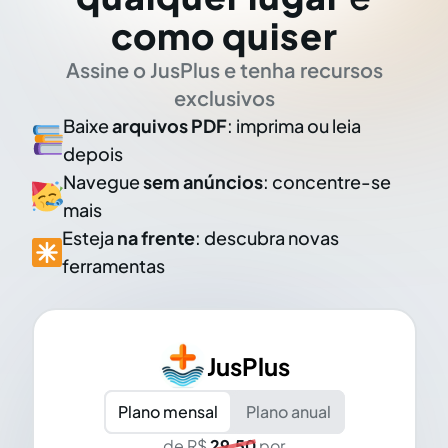
como quiser
Assine o JusPlus e tenha recursos
exclusivos
Baixe
arquivos PDF
: imprima ou leia
depois
Navegue
sem anúncios
: concentre-se
mais
Esteja
na frente
: descubra novas
ferramentas
JusPlus
Plano mensal
Plano anual
de R$
29,50
por