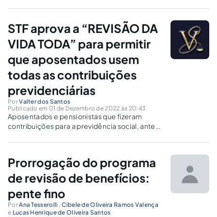
vida toda. O julgamento do Recurso
Extraordinário n° 1276977, com repercução
geral reconhecida, Tema n° 1.102, foi finalizado
STF aprova a “REVISÃO DA
nesta quinta-feira...
VIDA TODA” para permitir
que aposentados usem
todas as contribuições
previdenciárias
Por
Valter dos Santos
Publicado em 01 de Dezembro de 2022 às 20:43
Aposentados e pensionistas que fizeram
contribuições para a previdência social, antes
de julho de 1994, poderão receber valores
atrasados, respeitada a prescrição de 5 anos,
além da possibilidade de aumentar o valor do
Prorrogação do programa
benefício
de revisão de benefícios:
pente fino
Por
Ana Tesserolli
,
Cibele de Oliveira Ramos Valença
e
Lucas Henrique de Oliveira Santos