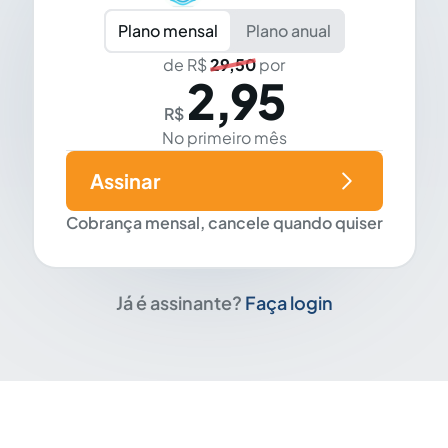
Plano mensal
Plano anual
de R$
29,50
por
2,95
R$
No primeiro mês
Assinar
Cobrança mensal, cancele quando quiser
Já é assinante?
Faça login