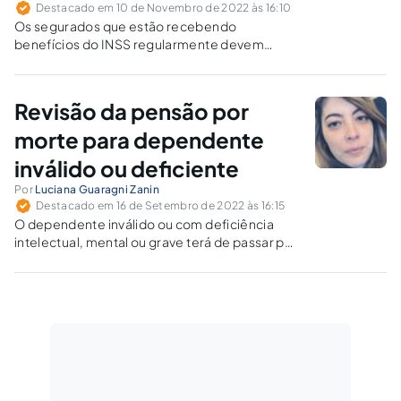
Destacado em 10 de Novembro de 2022 às 16:10
Os segurados que estão recebendo
benefícios do INSS regularmente devem
manter guardados os documentos que
demonstram a legalidade do pagamento para
o caso de eventual questionamento.
Revisão da pensão por
morte para dependente
inválido ou deficiente
Por
Luciana Guaragni Zanin
Destacado em 16 de Setembro de 2022 às 16:15
O dependente inválido ou com deficiência
intelectual, mental ou grave terá de passar por
uma avaliação pericial realizada pelo INSS para
que seja avaliada a não utilização do redutor do
valor da pensão.