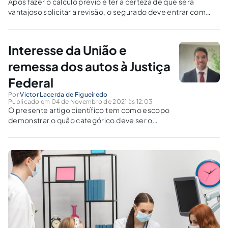
Após fazer o cálculo prévio e ter a certeza de que será
vantajoso solicitar a revisão, o segurado deve entrar com
uma ação judicial, com o auxílio de um advogado
previdenciário.
Interesse da União e
remessa dos autos à Justiça
Federal
Por
Victor Lacerda de Figueiredo
Publicado em 04 de Novembro de 2021 às 12:03
O presente artigo científico tem como escopo
demonstrar o quão categórico deve ser o
posicionamento do magistrado pertencente
ao Poder Judiciário Estadual quando, havendo
interesse da União, de suas autarquias ou
empresas, ter sua competência questionada.