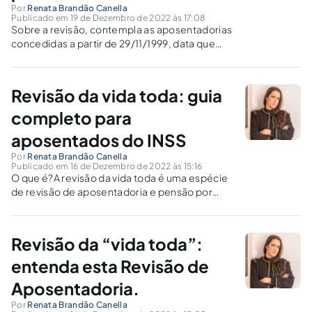
Por
Renata Brandão Canella
Publicado em 19 de Dezembro de 2022 às 17:08
Sobre a revisão, contempla as aposentadorias
concedidas a partir de 29/11/1999, data que
entrou em vigor a Lei nº 9.876/1999, a qual
restringiu o período que deveria ser levado em
consideração para fins de cálculos da
Revisão da vida toda: guia
aposentadoria.
completo para
aposentados do INSS
Por
Renata Brandão Canella
Publicado em 16 de Dezembro de 2022 às 15:16
O que é?A revisão da vida toda é uma espécie
de revisão de aposentadoria e pensão por
morte que permite a utilização de todos os
salários de contribuição, inclusive os
anteriores à julho de 1994.No cálculo dos
Revisão da “vida toda”:
benefícios previdenciários concedidos...
entenda esta Revisão de
Aposentadoria.
Por
Renata Brandão Canella