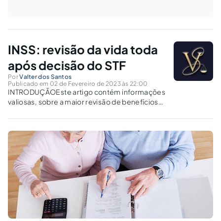
INSS: revisão da vida toda
após decisão do STF
Por
Valter dos Santos
Publicado em 02 de Fevereiro de 2023 às 22:00
INTRODUÇÃOEste artigo contém informações
valiosas, sobre a maior revisão de benefícios
previdenciários da história do direito
brasileiro.Nesta obra, eu explico, em detalhes,
como aposentados e pensionistas do INSS,
que recebem apenas um salário mínimo,
podem passar a receber o teto...