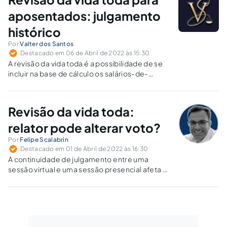
em trabalho com deficiência) pode gerar
aumento expressivo no valor mensal da
aposentados: julgamento
aposentadoria ou da pensão.
histórico
Por
Valter dos Santos
Destacado em 06 de Abril de 2022 às 15:30
A revisão da vida toda é a possibilidade de se
incluir na base de cálculo os salários-de-
contribuição de todo o período contributivo e
não somente as contribuições feitas após a
competência de julho de 1994.
Revisão da vida toda:
relator pode alterar voto?
Por
Felipe Scalabrin
Destacado em 01 de Abril de 2022 às 16:30
A continuidade de julgamento entre uma
sessão virtual e uma sessão presencial afeta a
possibilidade de alteração de voto por parte
de quem já votou?