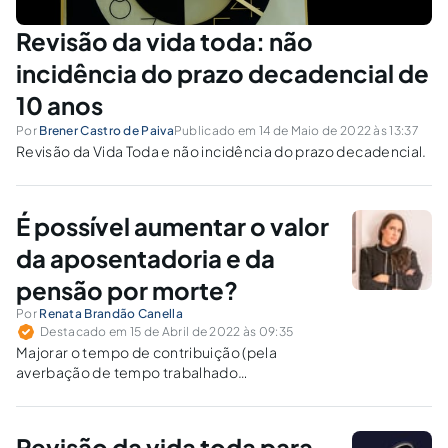
Revisão da vida toda: não
incidência do prazo decadencial de
10 anos
Por
Brener Castro de Paiva
Publicado em 14 de Maio de 2022 às 13:37
Revisão da Vida Toda e não incidência do prazo decadencial.
É possível aumentar o valor
da aposentadoria e da
pensão por morte?
Por
Renata Brandão Canella
Destacado em 15 de Abril de 2022 às 09:35
Majorar o tempo de contribuição (pela
averbação de tempo trabalhado
informalmente, em estágio remunerado, em
serviço militar, na guarda-mirim, em regime de
economia familiar ou como empregado rural,
Revisão da vida toda para