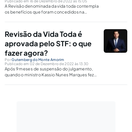
Publicado em 16 de Dezembro de 2022 às 15:05
A Revisão denominada da vida toda contempla
os benefícios que foram concedidos na
vigência da Lei 9.876/99, ou seja, partir de 29
de novembro de 1999. Lei esta que, alterando
dispositivos da Lei 8.213/91, modificou a forma
Revisão da Vida Toda é
de cálculo do...
aprovada pelo STF: o que
fazer agora?
Por
Gutemberg do Monte Amorim
Publicado em 02 de Dezembro de 2022 às 13:30
Após 9 meses de suspensão do julgamento,
quando o ministro Kassio Nunes Marques fez
um pedido de destaque, no dia 1º de
dezembro o Supremo Tribunal Federal formou
maioria e decidiu aprovar a revisão da vida
toda.Com seis votos a...