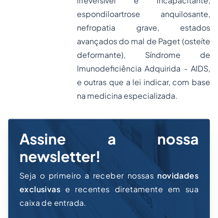
irreversível e incapacitante,
espondiloartrose anquilosante,
nefropatia grave, estados
avançados do mal de Paget (osteíte
deformante), Síndrome de
Imunodeficiência Adquirida - AIDS,
e outras que a lei indicar, com base
na medicina especializada.
Assine a nossa
newsletter!
Seja o primeiro a receber nossas
novidades
exclusivas
e recentes diretamente em sua
caixa de entrada.