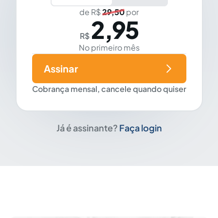
de R$
29,50
por
2,95
R$
No primeiro mês
Assinar
Cobrança mensal, cancele quando quiser
Já é assinante?
Faça login