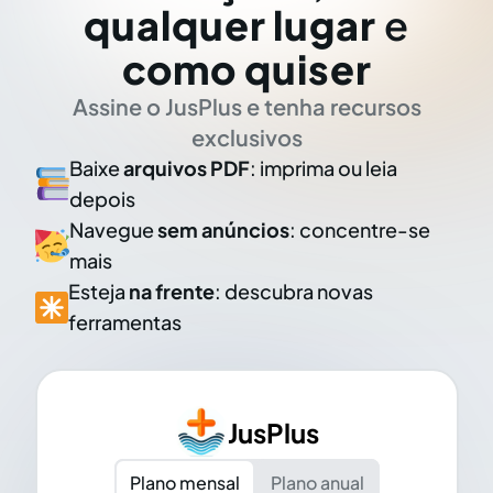
qualquer lugar
e
como quiser
Assine o JusPlus e tenha recursos
exclusivos
Baixe
arquivos PDF
: imprima ou leia
depois
Navegue
sem anúncios
: concentre-se
mais
Esteja
na frente
: descubra novas
ferramentas
JusPlus
Plano mensal
Plano anual