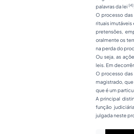
[4]
palavras da lei
O processo das 
rituais imutávei
pretensões, em
oralmente os ter
na perda do proc
Ou seja, as açõ
leis. Em decorrên
O processo da
magistrado, que 
que é um particu
A principal dis
função judiciári
julgada neste pr