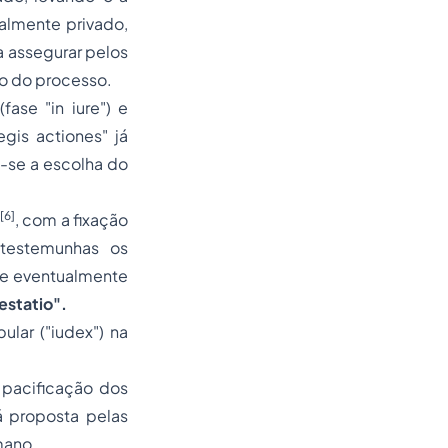
almente privado,
a assegurar pelos
o do processo.
(fase "
in iure")
e
legis actiones"
já
a-se a escolha do
[6]
)
, com a fixação
 testemunhas os
que eventualmente
testatio".
pular ("iudex") na
pacificação dos
á proposta pelas
mano.