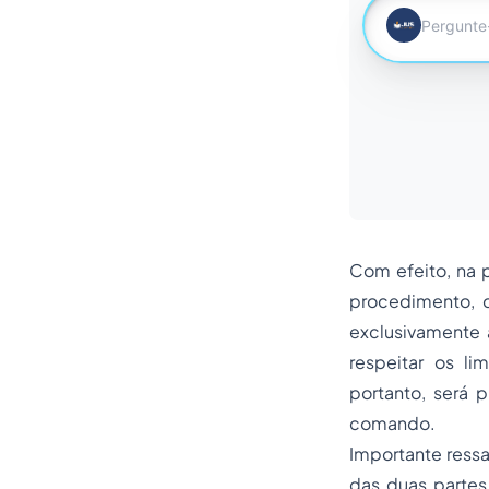
Com efeito, na p
procedimento, d
exclusivamente a
respeitar os li
portanto, será 
comando.
Importante ressa
das duas partes