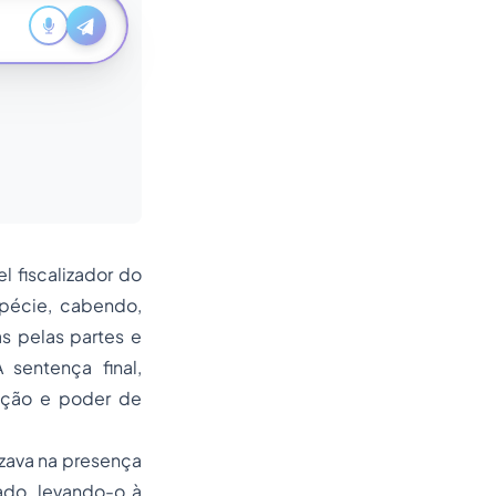
l fiscalizador do
spécie, cabendo,
as pelas partes e
 sentença final,
vação e poder de
izava na presença
ado, levando-o à