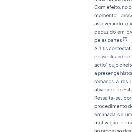
Com efeito, no 
momento proce
asseverando qu
deduzido em pro
[7]
pelas partes
.
A
"litis contestat
possibilitando qu
actio" cujo direi
a presença histó
romanos a
res 
atividade do Est
Ressalta-se, por
procedimento de 
emanada de um p
motivação, coman
no processo das