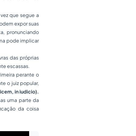
 vez que segue a
 podem expor suas
ta,
pronunciando
ema pode implicar
ras das próprias
te escassas.
rimeira perante o
e o juiz popular,
icem, in iudicio).
nas uma parte da
icação da coisa