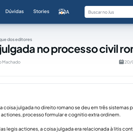
Dúvidas
Stories
IA
Fale com a
ue dos editores
 julgada no processo civil 
ro Machado
20/
a coisa julgada no direito romano se deu em três sistemas 
s actiones, processo formular e cognitio extra ordinem.
s legis actiones, a coisa julgada era relacionada à litis con