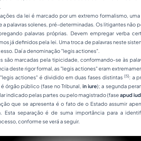
.
ações da lei é marcado por um extremo formalismo, uma
s e a palavras solenes, pré-determinadas. Os litigantes não
pregando palavras próprias. Devem empregar
verba cer
mos já definidos pela lei. Uma troca de palavras neste sist
esso. Daí a denominação "
legis actiones".
es são marcadas pela tipicidade, conformando-se às palav
cia deste rigor formal, as
"legis actiones"
eram extremamen
[5]
s
"legis actiones"
é dividido em duas fases distintas
: a p
é órgão público (fase no Tribunal,
in iure
);
a segunda perant
lar indicado pelas partes ou pelo magistrado (fase
apud iud
tinção que se apresenta é o fato de o Estado assumir ape
a. Esta
separação
é de suma importância para a identif
ocesso, conforme se verá a seguir.