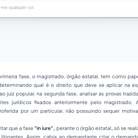
rimeira fase, o magistrado, órgão estatal, tem como pape
eterminando qual é o direito que deve se aplicar na e
o juiz popular, na segunda fase, analisar as provas trazid
mites jurídicos fixados anteriormente pelo magistrado. A
proferida por um particular, não possuindo sequer moti
ltar que a fase
"in iure",
perante o órgão estatal
,
só se real
 litigantes. Assim, cabia ao demandante citar o demand