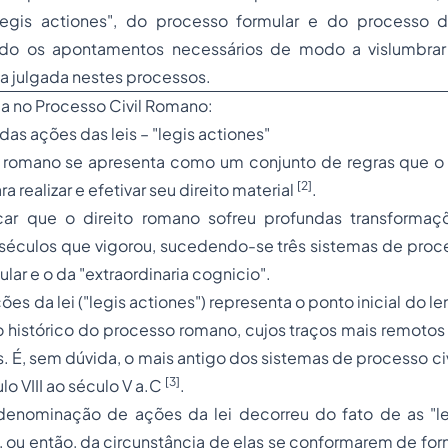
legis actiones",
do processo formular e do processo 
ndo os apontamentos necessários de modo a vislumbrar
a julgada nestes processos.
da no
Processo
Civil Romano:
 das ações das leis –
"legis actiones"
l romano se apresenta como um conjunto de regras que 
[2]
a realizar e efetivar seu direito material
.
ar que o direito romano sofreu profundas transformaç
séculos que vigorou, sucedendo-se três sistemas de proce
lar e o da "
extraordinaria cognicio".
es da lei (
"legis actiones")
representa o ponto inicial do l
 histórico do processo romano, cujos traços mais remotos
as. É, sem dúvida, o mais antigo dos sistemas de processo ci
[3]
o VIII ao século V a.C
.
denominação de ações da lei decorreu do fato de as "le
i, ou então, da circunstância de elas se conformarem de for