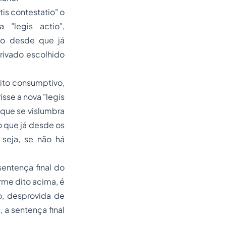
itis contestatio"
o
"legis actio",
zo desde que já
rivado escolhido
eito consumptivo,
isse a nova "legis
o que se vislumbra
o que já desde os
 seja, se não há
sentença final do
rme dito acima, é
o, desprovida de
a sentença final