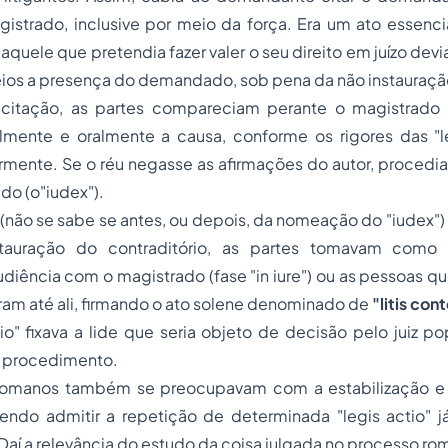
istrado, inclusive por meio da força. Era um ato essenci
aquele que pretendia fazer valer o seu direito em juízo devi
eios a presença do demandado, sob pena da não instauraçã
a citação, as partes compareciam perante o magistrado 
lmente e oralmente a causa, conforme os rigores das
"
ormente. Se o réu negasse as afirmações do autor, procedi
vado
(o"iudex").
não se sabe se antes, ou depois, da nomeação do
"iudex"
nstauração do contraditório, as partes tomavam como
udiência com o magistrado (fase "in iure") ou as pessoas 
am até ali, firmando o ato solene denominado de
"
litis con
tio" fixava a lide que seria objeto de decisão pelo juiz po
 procedimento.
 romanos também se preocupavam com a estabilização e 
dendo admitir a repetição de determinada "legis actio" j
aí a relevância do estudo da coisa julgada no processo ro