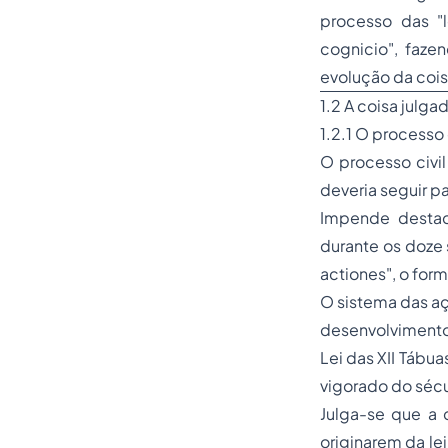
processo das
"
cognicio",
faze
evolução da cois
1.2 A coisa julga
1.2.1 O processo
O processo civi
deveria seguir par
Impende destac
durante os doze 
actiones", o formu
O sistema das açõ
desenvolvimento
Lei das XII Tábu
vigorado do sécul
Julga-se que a 
originarem da le