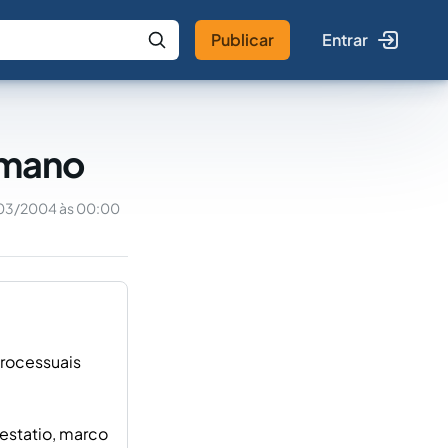
Publicar
Entrar
 IA
Buscar no Jus
romano
03/2004 às 00:00
processuais
testatio, marco