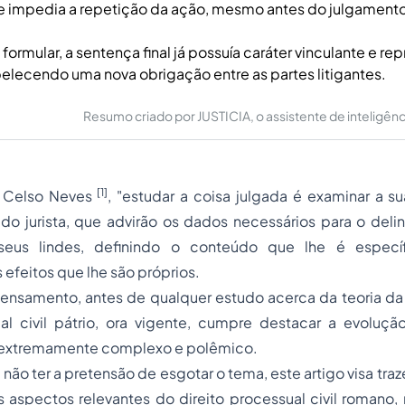
e impedia a repetição da ação, mesmo antes do julgamento
ormular, a sentença final já possuía caráter vinculante e rep
belecendo uma nova obrigação entre as partes litigantes.
Resumo criado por JUSTICIA, o assistente de inteligência 
[1]
e Celso Neves
, "estudar a coisa julgada é examinar a sua
ido jurista, que advirão os dados necessários para o del
seus lindes, definindo o conteúdo que lhe é específ
efeitos que lhe são próprios.
ensamento, antes de qualquer estudo acerca da teoria da 
l civil
pátrio, ora vigente, cumpre destacar a evolução
co extremamente complexo e polêmico.
não ter a pretensão de esgotar o tema, este artigo visa tra
s aspectos relevantes do direito processual civil romano