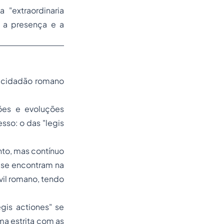
da
"extraordinaria
 a presença e a
o cidadão romano
ões e evoluções
sso: o das "legis
ento, mas contínuo
 se encontram na
vil romano, tendo
gis actiones" se
ma estrita com as