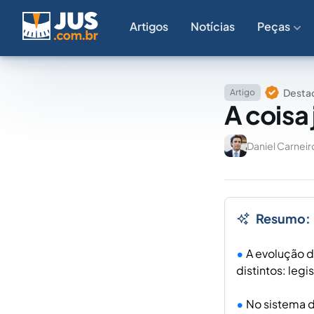
Artigos
Notícias
Peças
Destaq
Artigo
A coisa
Daniel Carnei
Resumo:
A evolução d
distintos: legi
No sistema da