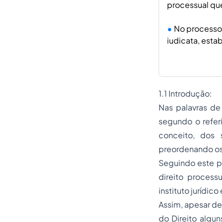
processual qu
No processo f
iudicata, esta
1.1 Introdução:
Nas palavras d
segundo o refer
conceito, dos 
preordenando os 
Seguindo este p
direito processua
instituto jurídi
Assim, apesar de 
do Direito algun