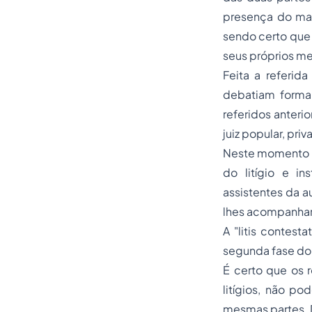
presença do mag
sendo certo que 
seus próprios m
Feita a referid
debatiam forma
referidos anteri
juiz popular, pri
Neste momento (
do litígio e i
assistentes da a
lhes acompanhar
A "litis contesta
segunda fase do
É certo que os
litígios, não po
mesmas partes. D