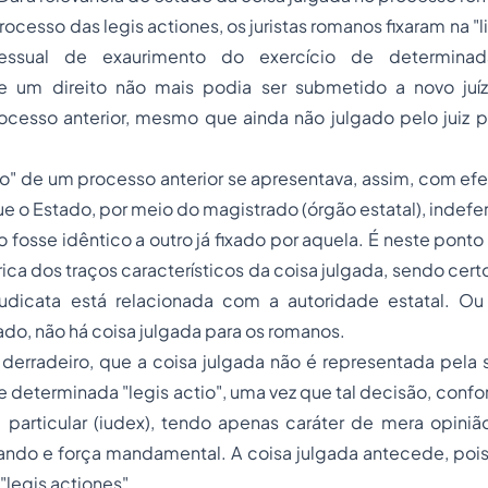
processo das
legis actiones
, os juristas romanos fixaram na
"l
ssual de exaurimento do exercício de determinada 
e um direito não mais podia ser submetido a novo juí
cesso anterior, mesmo que ainda não julgado pelo juiz p
io"
de um processo anterior se apresentava, assim, com ef
e o Estado, por meio do magistrado (órgão estatal), indefer
to fosse idêntico a outro já fixado por aquela. É neste pont
rica dos traços característicos da coisa julgada, sendo cert
iudicata
está relacionada com a autoridade estatal. Ou
ado, não há coisa julgada para os romanos.
 derradeiro, que a coisa julgada não é representada pela 
determinada "legis actio", uma vez que tal decisão, confo
articular (
iudex
), tendo apenas caráter de mera opiniã
do e força mandamental. A coisa julgada antecede, pois, 
"legis actiones"
.