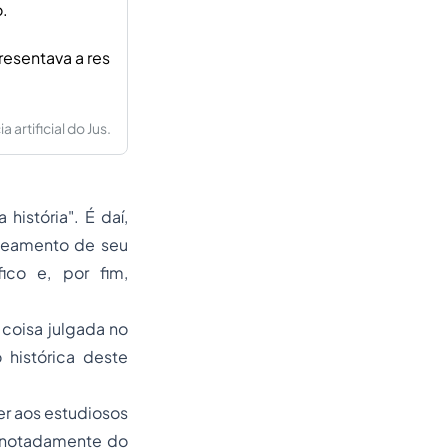
.
resentava a res
artificial do Jus.
 história". É daí,
ineamento de seu
ico e, por fim,
coisa julgada no
 histórica deste
zer aos estudiosos
, notadamente do