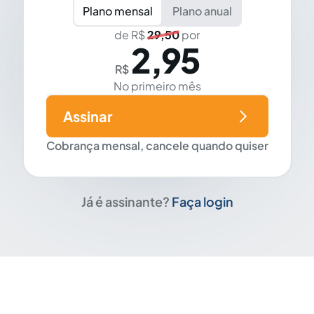
Plano mensal
Plano anual
de R$
29,50
por
2,95
R$
No primeiro mês
Assinar
Cobrança mensal, cancele quando quiser
Já é assinante?
Faça login