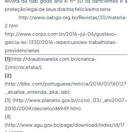
revista da oab goiás ano xi nº 30 os deficientes e a
proteção legal de seus direitos
felicíssimo sena
http://www.oabgo.org.br/Revistas/30/materia-
2.htm
http://www.conjur.com.br/2016-jul-06/gustavo-
garcia-lei-133012016-repercussoes-trabalhistas-
previdenciarias
[1]
(http://drauziovarella.com.br/crianca-
2/microcefalia/).
[2]
(http://bbc.com/portuguese/noticia/2016/01/160127
_atualiza_entenda_zika_lab).
[3]
(http://www.planalto.gov.br/ccivil_03/_ato2007-
2010/2009/decreto/d6949.htm)
[4]
(http://www.agu.gov.br/page/download/index/id/17