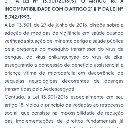
3.1.
A LEI Nº 13.301/2016
[5]
, O ARTIGO 18, A
INCOMPATIBILIDADE COM O ARTIGO 21 § 1º DA LEI Nº
8.742/1993.
A Lei 13.301, de 27 de junho de 2016, dispõe sobre a
adoção de medidas de vigilância em saúde quando
verificada situação de iminente perigo à saúde pública
pela presença do mosquito transmissor do vírus da
dengue, do vírus
chikungunya
e do vírus da
zika
,
assegurando a concessão de benefício assistencial a
criança vítima de microcefalia em decorrência de
sequelas neurológicas decorrentes de doenças
transmitidas pelo
Aedesaegypti
.
Contudo, a Lei 13.301/2016 especialmente em seu
artigo 18, violou o princípio da vedação ao retrocesso
social, que consiste na impossibilidade de redução
das implementações de direitos fundamentais já