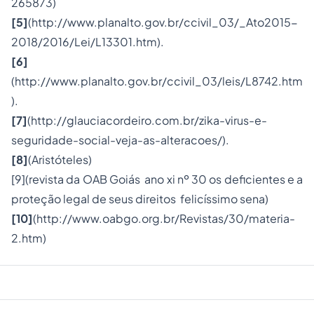
265873)
[5]
(http://www.planalto.gov.br/ccivil_03/_Ato2015-
2018/2016/Lei/L13301.htm).
[6]
(http://www.planalto.gov.br/ccivil_03/leis/L8742.htm
).
[7]
(http://glauciacordeiro.com.br/zika-virus-e-
seguridade-social-veja-as-alteracoes/).
[8]
(Aristóteles)
[9]
(revista da OAB Goiás ano xi nº 30 os deficientes e a
proteção legal de seus direitos
felicíssimo sena
)
[10]
(http://www.oabgo.org.br/Revistas/30/materia-
2.htm)