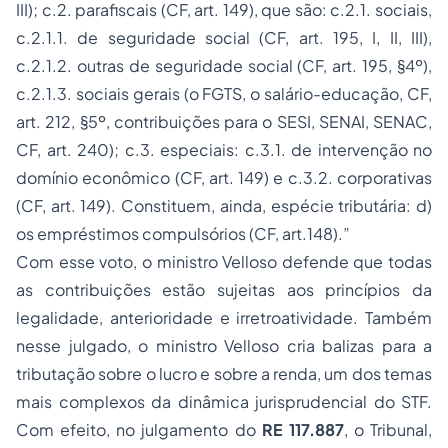
III); c.2. parafiscais (CF, art. 149), que são: c.2.1. sociais,
c.2.1.1. de seguridade social (CF, art. 195, I, II, III),
c.2.1.2. outras de seguridade social (CF, art. 195, §4º),
c.2.1.3. sociais gerais (o FGTS, o salário-educação, CF,
art. 212, §5º, contribuições para o SESI, SENAI, SENAC,
CF, art. 240); c.3. especiais: c.3.1. de intervenção no
domínio econômico (CF, art. 149) e c.3.2. corporativas
(CF, art. 149). Constituem, ainda, espécie tributária: d)
os empréstimos compulsórios (CF, art.148).”
Com esse voto, o ministro Velloso defende que todas
as contribuições estão sujeitas aos princípios da
legalidade, anterioridade e irretroatividade. Também
nesse julgado, o ministro Velloso cria balizas para a
tributação sobre o lucro e sobre a renda, um dos temas
mais complexos da dinâmica jurisprudencial do STF.
Com efeito, no julgamento do
RE 117.887
, o Tribunal,