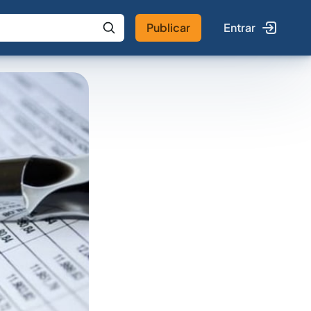
Publicar
Entrar
 IA
Buscar no Jus