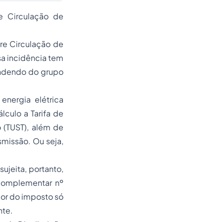
e Circulação de
re Circulação de
sa incidência tem
endendo do grupo
energia elétrica
culo a Tarifa de
o (TUST), além de
smissão. Ou seja,
sujeita, portanto,
 Complementar nº
dor do imposto só
nte.