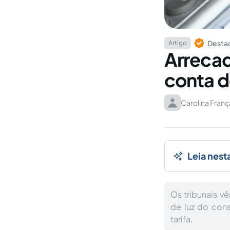
Destaq
Artigo
Arrecad
conta d
Carolina Fran
Leia nest
Os tribunais v
de luz do con
tarifa.