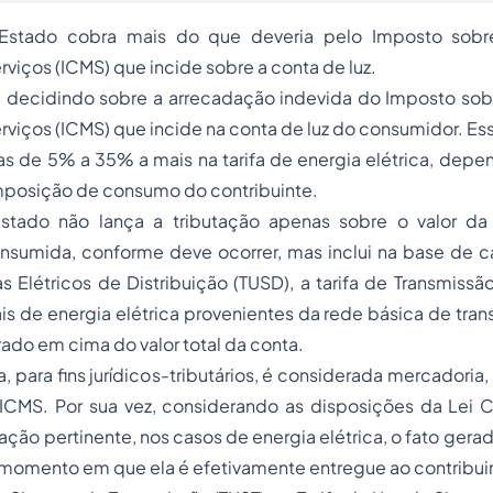
stado cobra mais do que deveria pelo Imposto sobr
rviços (ICMS) que incide sobre a conta de luz.
m decidindo sobre a arrecadação indevida do Imposto sob
rviços (ICMS) que incide na conta de luz do consumidor. Es
s de 5% a 35% a mais na tarifa de energia elétrica, dep
omposição de consumo do contribuinte.
stado não lança a tributação apenas sobre o valor da 
sumida, conforme deve ocorrer, mas inclui na base de cál
 Elétricos de Distribuição (TUSD), a tarifa de Transmissã
is de energia elétrica provenientes da rede básica de tran
ado em cima do valor total da conta.
a, para fins jurídicos-tributários, é considerada mercadoria, 
 ICMS. Por sua vez, considerando as disposições da Lei
lação pertinente, nos casos de energia elétrica, o fato gera
 momento em que ela é efetivamente entregue ao contribui