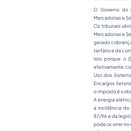
O Governo do E
Mercadorias e Se
Os tribunais vê
Mercadorias e Se
gerado cobrança
tarifário e da c
Isto porque o E
efetivamente con
Uso dos Sistemas
Encargos Setoria
o imposto é cobr
A energia elétric
à incidência do
87/96 e da legis
pode ocorrer no