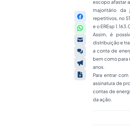
escopo afastar a
majoritário da
repetitivos, no 
e o EREsp 1.163.
Assim, é possí
distribuição e t
a conta de energ
bem como para re
anos.
Para entrar com
assinatura de pr
contas de energi
da ação.