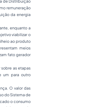
a de Distribuição
como remuneração
uição da energia
ante, enquanto a
tivo viabilizar o
alheio ao produto
presentam meios
zam fato gerador
 sobre as etapas
e um para outro
ança. O valor das
Uso do Sistema de
locado o consumo