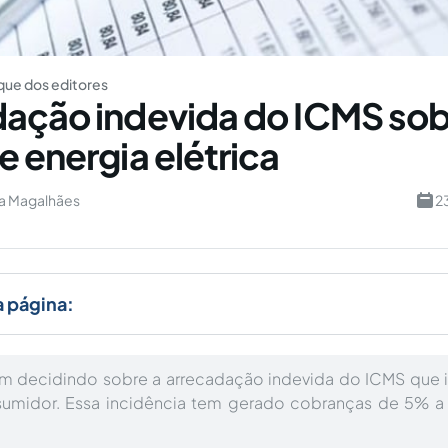
ue dos editores
ação indevida do ICMS sob
e energia elétrica
ça Magalhães
2
a página:
êm decidindo sobre a arrecadação indevida do ICMS que 
sumidor. Essa incidência tem gerado cobranças de 5% a