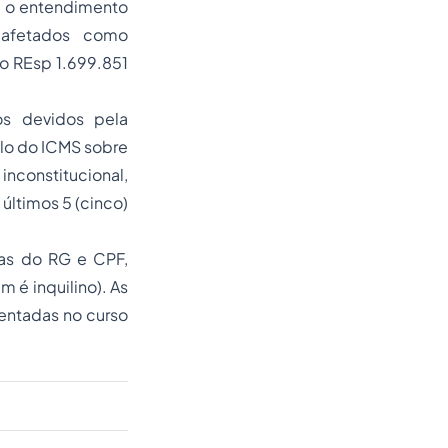
ma o entendimento
m afetados como
 o REsp 1.699.851
os devidos pela
ulo do ICMS sobre
inconstitucional,
últimos 5 (cinco)
ias do RG e CPF,
 é inquilino). As
sentadas no curso