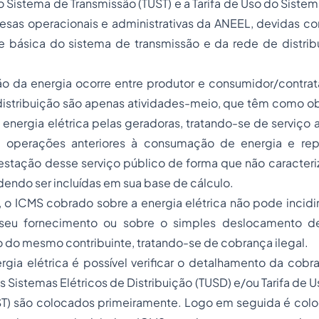
do Sistema de Transmissão (TUST) e a Tarifa de Uso do Sistem
esas operacionais e administrativas da ANEEL, devidas 
e básica do sistema de transmissão e da rede de distrib
ão da energia ocorre entre produtor e consumidor/contrat
distribuição são apenas atividades-meio, que têm como obje
energia elétrica pelas geradoras, tratando-se de serviço 
 operações anteriores à consumação de energia e re
estação desse serviço público de forma que não caracteri
endo ser incluídas em sua base de cálculo.
o ICMS cobrado sobre a energia elétrica não pode incidir
 seu fornecimento ou sobre o simples deslocamento d
 do mesmo contribuinte, tratando-se de cobrança ilegal.
gia elétrica é possível verificar o detalhamento da cobr
os Sistemas Elétricos de Distribuição (TUSD) e/ou Tarifa de 
ST) são colocados primeiramente. Logo em seguida é co