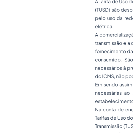
A Tarifa de Uso 
(TUSD) são desp
pelo uso da red
elétrica.
A comercializaç
transmissão e a 
fornecimento da 
consumido. São
necessários à pr
do ICMS, não pod
Em sendo assim, 
necessárias ao
estabelecimento
Na conta de ener
Tarifas de Uso d
Transmissão (TU