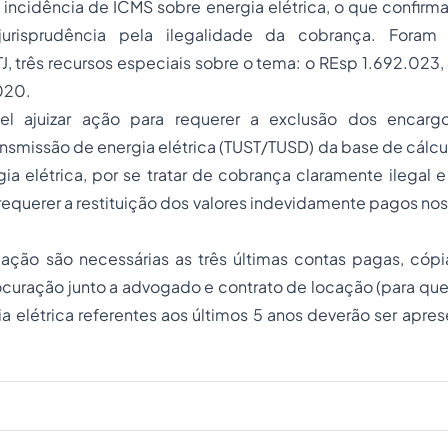
 incidência de ICMS sobre energia elétrica, o que confir
 jurisprudência pela ilegalidade da cobrança. Fora
STJ, três recursos especiais sobre o tema: o REsp 1.692.023,
020.
vel ajuizar ação para requerer a exclusão dos encarg
ransmissão de energia elétrica (TUST/TUSD) da base de cálc
ia elétrica, por se tratar de cobrança claramente ilegal e 
querer a restituição dos valores indevidamente pagos nos 
 ação são necessárias as três últimas contas pagas, cóp
ocuração junto a advogado e contrato de locação (para quem
a elétrica referentes aos últimos 5 anos deverão ser apre