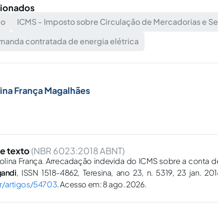
cionados
io
ICMS - Imposto sobre Circulação de Mercadorias e Se
anda contratada de energia elétrica
ina França Magalhães
e texto
(NBR 6023:2018 ABNT)
ina França. Arrecadação indevida do ICMS sobre a conta de 
gandi
, ISSN 1518-4862, Teresina, ano 23, n. 5319, 23 jan. 20
br/artigos/54703
. Acesso em: 8 ago. 2026.