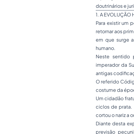
doutrinários e ju
1. A EVOLUÇÃO
Para existir um 
retornar aos prim
em que surge a 
humano.
Neste sentido
imperador da S
antigas codifica
O referido Códig
costume da época
Um cidadão fratu
ciclos de prata
cortou o nariz a
Diante desta ex
previsão pecuni