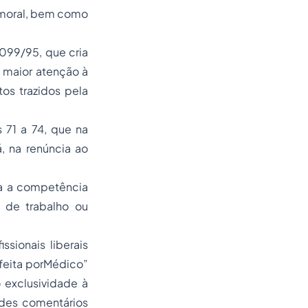
 moral, bem como
099/95, que cria
 maior atenção à
os trazidos pela
 71 a 74, que na
, na renúncia ao
ia a competência
s de trabalho ou
sionais liberais
afeita porMédico”
exclusividade à
des comentários