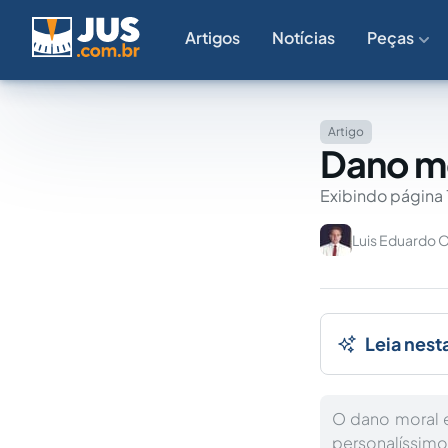
Artigos
Notícias
Peças
Artigo
Dano mo
Exibindo página 
Luis Eduardo O
Leia nest
O dano moral e
personalíssimo