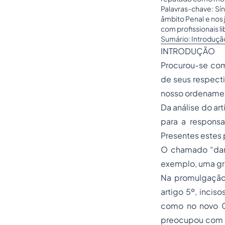
Palavras-chave: Sí
âmbito Penal e nos
com profissionais li
Sumário: Introdução
INTRODUÇÃO
Procurou-se com 
de seus respecti
nosso ordenament
Da análise do ar
para a responsa
Presentes estes 
O chamado “dano
exemplo, uma gra
Na promulgação 
artigo 5º, incis
como no novo C
preocupou com o 