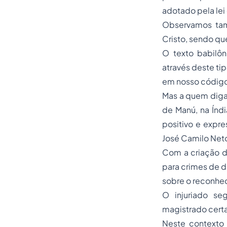
adotado pela lei
Observamos ta
Cristo, sendo q
O texto babilôn
através deste ti
em nosso código
Mas a quem diga 
de Manú, na Índi
positivo e expre
José Camilo Net
Com a criação d
para crimes de da
sobre o reconhe
O injuriado s
magistrado certa 
Neste contexto 