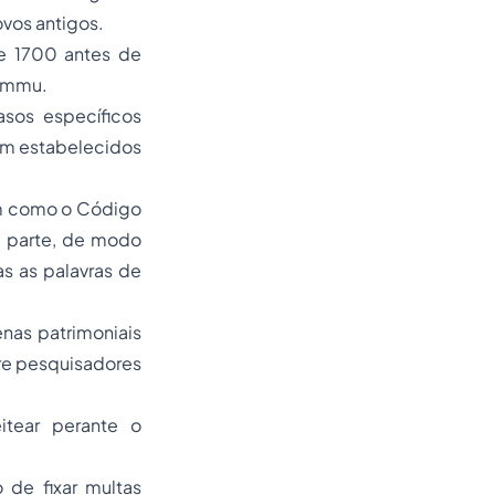
ovos antigos.
e 1700 antes de
ammu.
asos específicos
cem estabelecidos
em como o Código
ta parte, de modo
s as palavras de
nas patrimoniais
ntre pesquisadores
itear perante o
 de fixar multas