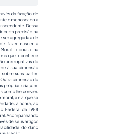
ravés da fixação do
mente o menoscabo a
anscendente. Dessa
r certa precisão na
e ser agregada a de
 de fazer nascer à
 Moral repousa na
 norma que reconhece
são prerrogativas do
fere à sua dimensão
u sobre suas partes
a. Outra dimensão do
s próprias criações
ões como lhe convier.
moral, e é aí que se
berdade, à honra, ao
ão Federal de 1988
 moral. Acompanhando
avés de seus artigos
rabilidade do dano
 avaliação.