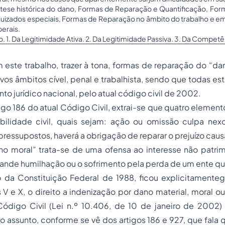
ntese histórica do dano, Formas de Reparação e Quantificação, For
 juizados especiais, Formas de Reparação no âmbito do trabalho e em
berais.
. 1. Da Legitimidade Ativa. 2. Da Legitimidade Passiva. 3. Da Competê
este trabalho, trazer à tona, formas de reparação do “da
vos âmbitos cível, penal e trabalhista, sendo que todas e
o jurídico nacional, pelo atual código civil de 2002.
tigo 186 do atual Código Civil, extrai-se que quatro element
bilidade civil, quais sejam: ação ou omissão culpa nex
pressupostos, haverá a obrigação de reparar o prejuízo cau
 moral” trata-se de uma ofensa ao interesse não patrim
nde humilhação ou o sofrimento pela perda de um ente que
da Constituição Federal de 1988, ficou explicitamente
os V e X, o direito a indenização por dano material, moral
ódigo Civil (Lei n.º 10.406, de 10 de janeiro de 2002
assunto, conforme se vê dos artigos 186 e 927, que fala 