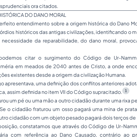
risprudenciais ora citados.
 HISTÓRICA DO DANO MORAL
perfeito entendimento sobre a origem histórica do Dano M
órdios históricos das antigas civilizações, identificando o
necessidade da reparabilidade, do dano moral, provoc
 podemos citar o surgimento do Código de
Ur-Namm
uméria em meados de 2040 antes de Cristo, a onde enco
ções existentes desde a origem da civilização Humana.
o apresentava, uma definição dos conflitos anteriores ad
1
, assim definida no item VII do Código supracitado.
rou um pé ou uma mão a outro cidadão durante uma rixa pe
. Se o cidadão fraturou um osso pagará uma mina de prat
 outro cidadão com um objeto pesado pagará dois terços de
posição, constatamos que através do Código de
Ur-Nam
ária com referência ao Dano Causado, contrário ao pr