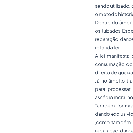
sendo utilizado,
o método históri
Dentro do âmbit
os Juizados Espe
reparação danosa
referida lei.
A lei manifesta
consumação do d
direito de queix
Já no âmbito tra
para processar 
assédio moral no
Também formas d
dando exclusivid
,como também “
reparação dano