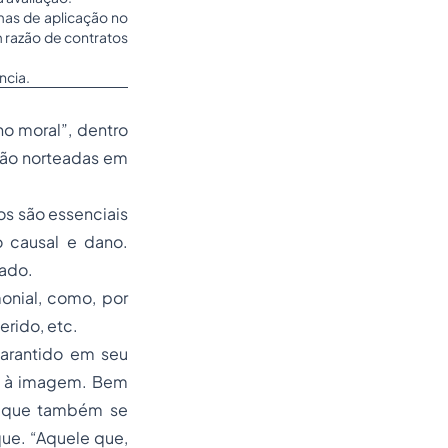
mas de aplicação no
 razão de contratos
ncia.
no moral”, dentro
stão norteadas em
os são essenciais
o causal e dano.
sado.
onial, como, por
rido, etc.
garantido em seu
 ou à imagem. Bem
) que também se
que. “Aquele que,