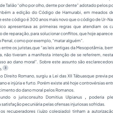
 de
Talião
“olho por olho, dente por dente” adotado pelos p
mbém a edição do Código de
Hamurab
i, em meados d
ue este código é 300 anos mais novo que o código de
Ur-N
ico apresentava as primeiras regras que atendiam os c
po de reparação, para solucionar conflitos, que hoje apare
 Penal, como por exemplo, “matar alguém”.
entre os juristas,que “as leis antigas da Mesopotâmia, b
a, não tiveram a manifesta intenção de se referirem, nes
sso ao dano moral”. Sobre este assunto são esclarecedora
3
o.
o Direito Romano, surgiu a Lei das
XII Tábuas
que previa pe
no e injúria e furto. Porém existe até hoje controvérsias e
cimento do dano moral pelos Romanos.
egundo o
jurisconsulto Domitius Ulpianus
,
poderia ple
satisfação pecuniária pelas ofensas injuriosas sofridas.
os recuperadores (juízo colegiado) tinham a autorização