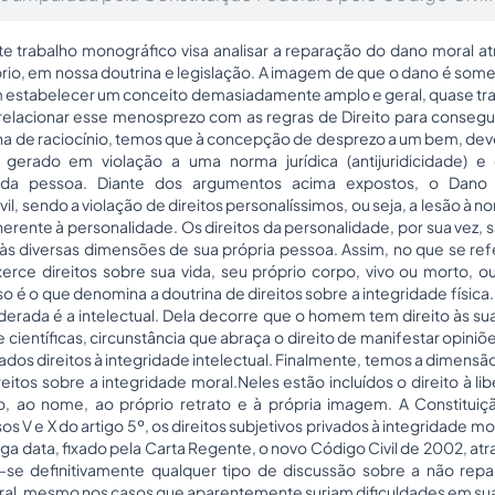
 trabalho monográfico visa analisar a reparação do dano moral at
rio
, em nossa doutrina e legislação. A imagem de que o dano é so
 estabelecer um conceito demasiadamente amplo e geral, quase tr
elacionar esse menosprezo com as regras de Direito para consegui
inha de raciocínio, temos que à concepção de desprezo a um bem, dev
gerado em violação a uma norma jurídica (antijuridicidade) e
o da pessoa. Diante dos argumentos acima expostos, o Dano
vil, sendo a violação de direitos personalíssimos, ou seja, a lesão à
 inerente à personalidade. Os direitos da personalidade, por sua vez, 
 às diversas dimensões de sua própria pessoa. Assim, no que se re
erce direitos sobre sua vida, seu próprio corpo, vivo ou morto, o
 é o que denomina a doutrina de direitos sobre a integridade físic
erada é a intelectual. Dela decorre que o homem tem direito às sua
as e científicas, circunstância que abraça o direito de manifestar opini
dos direitos à integridade intelectual. Finalmente, temos a dimensão 
reitos sobre a integridade moral.Neles estão incluídos o direito à li
o, ao nome, ao próprio retrato e à própria imagem. A Constituiç
sos V e X do artigo 5º, os direitos subjetivos privados à integridade
onga data, fixado pela Carta Regente, o novo Código Civil de 2002, atr
-se definitivamente qualquer tipo de discussão sobre a não repa
l, mesmo nos casos que aparentemente surjam dificuldades em sua