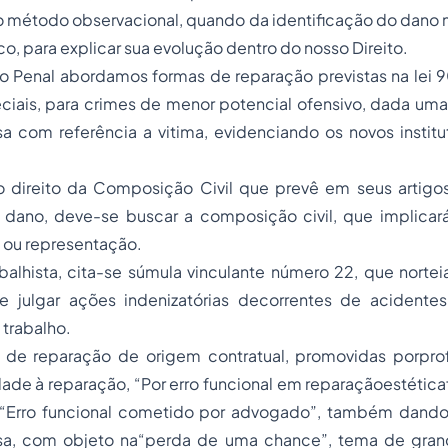
 o método observacional, quando da identificação do dano
co, para explicar sua evolução dentro do nosso Direito.
o Penal abordamos formas de reparação previstas na lei 9
ciais, para crimes de menor potencial ofensivo, dada uma
 com referência a vitima, evidenciando os novos institut
 o direito da Composição Civil que prevê em seus artigos
ano, deve-se buscar a composição civil, que implicará
a ou representação.
balhista, cita-se súmula vinculante número 22, que norte
e julgar ações indenizatórias decorrentes de acidente
 trabalho.
e reparação de origem contratual, promovidas porprofis
ade à reparação, “Por erro funcional em reparaçãoestétic
Erro funcional cometido por advogado”, também dando 
sa, com objeto na“perda de uma chance”, tema de gran