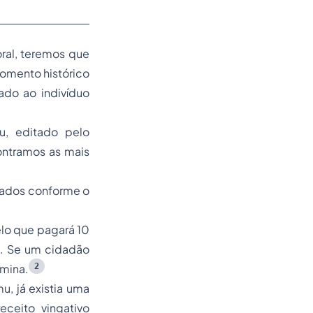
oral, teremos que
 momento histórico
ado ao indivíduo
u
, editado pelo
ntramos as mais
otados conforme o
lo que pagará 10
a. Se um cidadão
2
 mina.
mu,
já existia uma
eceito vingativo