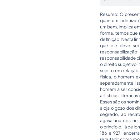
Resumo: O presente
quantum indenizató
um bem, implica em
forma, temos que r
definição. Nesta l
que ele deve ser 
responsabilizaçã
responsabilidade ci
o direito subjetivo
sujeito em relação
física, o homem ex
separadamente. Isso
homem a ser consid
artísticas, literári
Esses são os nomina
aloja o gozo dos di
segredo, ao recat
agasalhou, nos inci
o princípio, já de l
186 e 927, encerra
reputado como mora