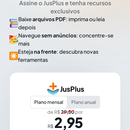
Assine o JusPlus e tenha recursos
exclusivos
Baixe
arquivos PDF
: imprima ou leia
depois
Navegue
sem anúncios
: concentre-se
mais
Esteja
na frente
: descubra novas
ferramentas
JusPlus
Plano mensal
Plano anual
de R$
29,50
por
2,95
R$