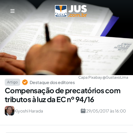
Capa:
Pixabay @GustavoLima
Destaque dos editores
Artigo
Compensação de precatórios com
tributos à luz da EC nº 94/16
Kiyoshi Harada
29/05/2017 às 16:00