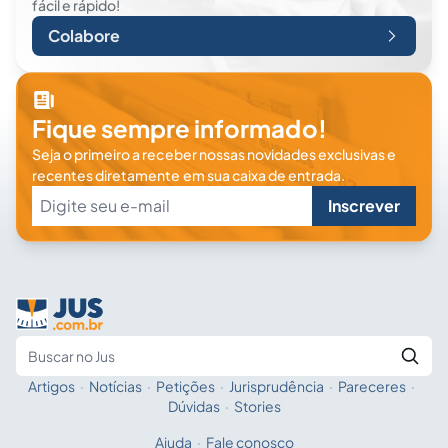
fácil e rápido!
Colabore
Fique sempre informado!
Seja o primeiro a receber nossas novidades exclusivas e
recentes diretamente em sua caixa de entrada.
Inscrever
Artigos
·
Notícias
·
Petições
·
Jurisprudência
·
Pareceres
·
Fale com a IA
Buscar no Jus
Dúvidas
·
Stories
Ajuda
·
Fale conosco