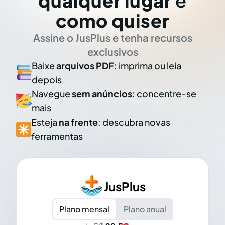
qualquer lugar
e
como quiser
Assine o JusPlus e tenha recursos
exclusivos
Baixe
arquivos PDF
: imprima ou leia
depois
Navegue
sem anúncios
: concentre-se
mais
Esteja
na frente
: descubra novas
ferramentas
JusPlus
Plano mensal
Plano anual