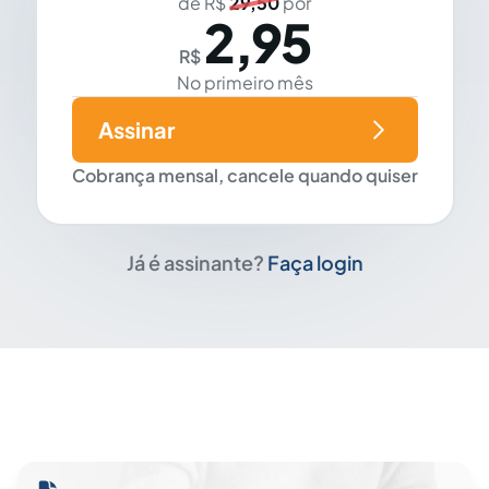
de R$
29,50
por
2,95
R$
No primeiro mês
Assinar
Cobrança mensal, cancele quando quiser
Já é assinante?
Faça login