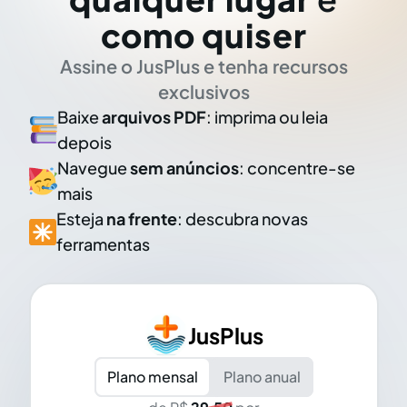
como quiser
Assine o JusPlus e tenha recursos
exclusivos
Baixe
arquivos PDF
: imprima ou leia
depois
Navegue
sem anúncios
: concentre-se
mais
Esteja
na frente
: descubra novas
ferramentas
JusPlus
Plano mensal
Plano anual