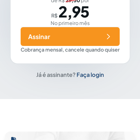
de R$
29,50
por
2,95
R$
No primeiro mês
Assinar
Cobrança mensal, cancele quando quiser
Já é assinante?
Faça login