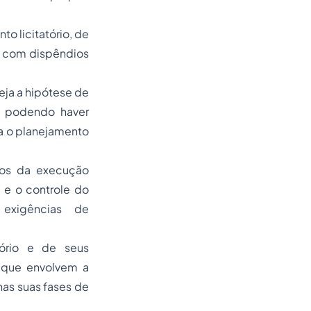
o licitatório, de
s, com dispêndios
eja a hipótese de
o podendo haver
 a o planejamento
ros da execução
 e o controle do
exigências de
tório e de seus
 que envolvem a
as suas fases de