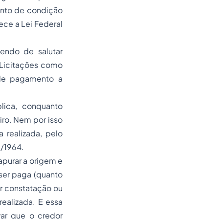
ento de condição
ece a Lei Federal
endo de salutar
 Licitações como
de pagamento a
ica, conquanto
iro. Nem por isso
realizada, pelo
0/1964.
purar a origem e
 ser paga (quanto
er constatação ou
ealizada. E essa
r que o credor