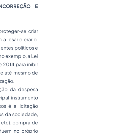
INCORREÇÃO E
roteger-se criar
a lesar o erário.
entes políticos e
mo exemplo, a Lei
 2014 para inibir
ade até mesmo de
ização.
ação da despesa
cipal instrumento
os é a licitação
ios da sociedade,
s etc), compra de
fluem no próprio