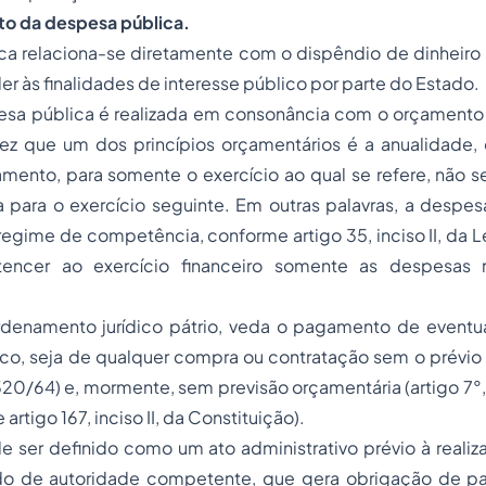
 da despesa pública.
a relaciona-se diretamente com o dispêndio de dinheiro p
er às finalidades de interesse público por parte do Estado.
pesa pública é realizada em consonância com o orçament
vez que um dos princípios orçamentários é a anualidade,
mento, para somente o exercício ao qual se refere, não s
a para o exercício seguinte. Em outras palavras, a despe
egime de competência, conforme artigo 35, inciso II, da L
tencer ao exercício financeiro somente as despesas 
ordenamento jurídico pátrio, veda o pagamento de eventu
ico, seja de qualquer compra ou contratação sem o prévio
320/64) e, mormente, sem previsão orçamentária (artigo 7°, § 
 artigo 167, inciso II, da Constituição).
ser definido como um ato administrativo prévio à reali
do de autoridade competente, que gera obrigação de p