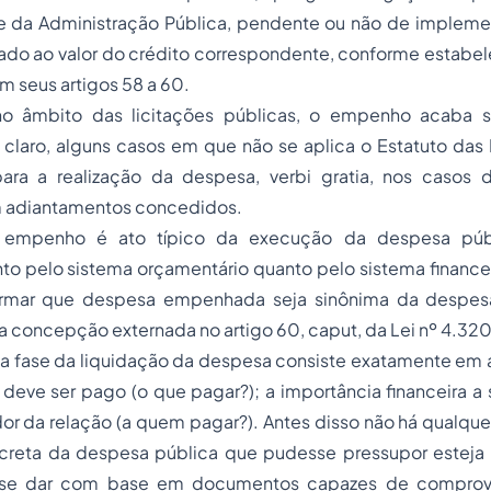
e da Administração Pública, pendente ou não de implem
tado ao valor do crédito correspondente, conforme estabel
m seus artigos 58 a 60.
 no âmbito das licitações públicas, o empenho acaba s
 claro, alguns casos em que não se aplica o Estatuto das
para a realização da despesa,
verbi gratia
, nos casos 
m adiantamentos concedidos.
 empenho é ato típico da execução da despesa públ
to pelo sistema orçamentário quanto pelo sistema finance
rmar que despesa empenhada seja sinônima da despesa 
 concepção externada no artigo 60,
caput
, da Lei nº 4.32
a fase da liquidação da despesa consiste exatamente em a
deve ser pago (o que pagar?); a importância financeira a
dor da relação (a quem pagar?). Antes disso não há qualqu
creta da despesa pública que pudesse pressupor esteja r
se dar com base em documentos capazes de comprova