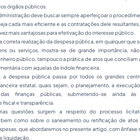
os órgãos públicos.
Administração deve buscar sempre aperfeiçoar o procediment
ja cada mais eficiente e as contratações dele resultante
 vez mais vantajosas para efetivação do interesse público.
a correta realização da despesa pública, em qualquer que s
ens ou serviços, mostra-se de grande importância, nã
inheiro público, tampouco a prática de atos que conciliam
entária com aquelas de índole financeira.
o, a despesa pública passa por todos os grandes cent
anceira estatal, quais sejam, o planejamento, a execução
das finanças públicas, submetendo-se ainda às 
 fiscal e transparência.
árias questões surgem a respeito do processo licita
 bem como sobre o saneamento ou retificação de atos
spesas, que abordaremos no presente artigo, com ênfase n
 liquidação.