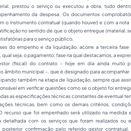
rial, prestou o serviço ou executou a obra, tudo dentr
penhamento da despesa. Os documentos comprobatóri
m o instrumento contratual (quando houver) e com a not
tificação no sentido de que o objeto entregue (material, se
isfatórias para o serviço público.
ses do empenho e da liquidação, acorre a terceira fas
 qual seja, o pagamento; fase na qual destacamos, a expre
stor (fiscal) do contrato – hoje em dia ainda muito 
o âmbito municipal –, que é designado para acompanhar
ticipando também na etapa de liquidação, sempre que assi
nsável em verificar questões como se o objeto foi entreg
das as especificações técnicas constantes de eventual te
ações técnicas, bem como os demais critérios, condiçõ
O recurso que foi empenhado será utilizado na medida
a detalhada com os serviços que foram realizados ou e
 posterior confirmação pelo referido gestor contratual,