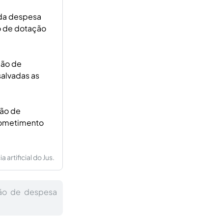
 da despesa
do de dotação
ção de
salvadas as
ção de
rometimento
artificial do Jus.
ção de despesa