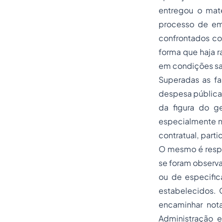
entregou o mate
processo de em
confrontados co
forma que haja ra
em condições sat
Superadas as fa
despesa pública,
da figura do ge
especialmente n
contratual, par
O mesmo é respo
se foram observa
ou de especific
estabelecidos. 
encaminhar not
Administração e