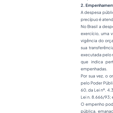
2.
Empenhamento
A despesa públic
precípuo é atend
No Brasil a des
exercício, uma 
vigência do orça
sua transferênci
executada pelo r
que indica per
empenhadas.
Por sua vez, o 
pelo Poder Públ
60, da Lei nº. 4.
Lei n. 8.666/93; e
O empenho pode 
pública, emana