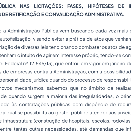
BLICA NAS LICITAÇÕES: FASES, HIPÓTESES DE 
S DE RETIFICAÇÃO E CONVALIDAÇÃO ADMINISTRATIVA.
e a Administração Pública vem buscando cada vez mais p
tofislização, visando evitar a prática de atos que venham 
criação de diversas leis tencionando combater os atos de ag
 tenham o intuito de agir em interesse próprio, tendo-se co
ei Federal nº 12.846/13), que entrou em vigor em janeiro de
os de empresas contra a Administração, com a possibilid
personalidade jurídica quando do processo de responsabil
novos mecanismos, sabemos que no âmbito da realiz
r de quando surgem a maioria das irregularidades, o prin
ede às contratações públicas com dispêndio de recurs
 da qual se possibilita ao gestor público atender aos anse
 infraestrutura (construção de hospitais, escolas, rodovia
ntre tantas outras necessidades, até demandas que in