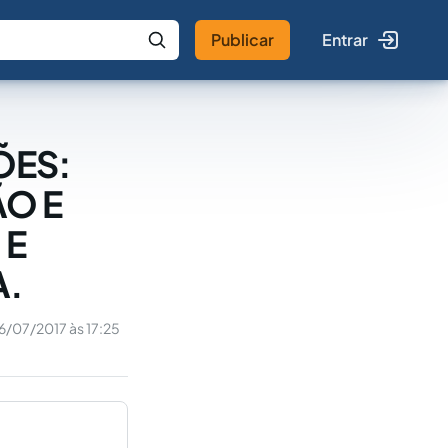
Publicar
Entrar
 IA
Buscar no Jus
ÕES:
ÃO E
 E
A.
6/07/2017 às 17:25