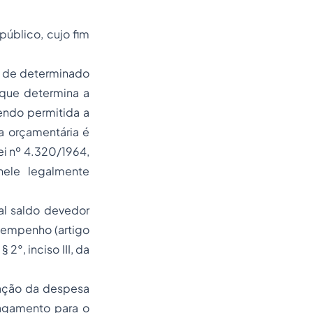
úblico, cujo fim
o de determinado
 que determina a
endo permitida a
sa orçamentária é
ei nº 4.320/1964,
nele legalmente
al saldo devedor
 empenho (artigo
2°, inciso III, da
zação da despesa
agamento para o