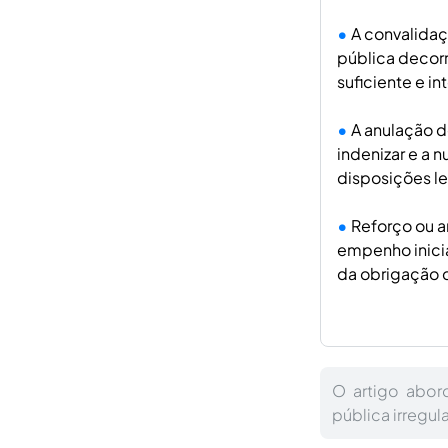
A convalidaç
pública decorr
suficiente e i
A anulação d
indenizar e a 
disposições le
Reforço ou a
empenho inici
da obrigação 
O artigo abor
pública irregul