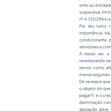
ente ou entidad
suspensiva, limi
nº 4.320/1964, e
Por seu turno,
importância. Há,
condicionante 
servidores e co
A nosso ver, o
reverberando tan
temos como afi
menos segundo a
De se expor que 
o objeto do que 
pagar?); e o cre
delimitação con
apuração deve 