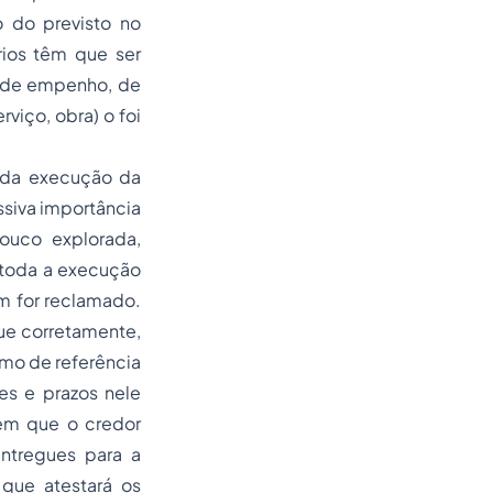
o do previsto no
os têm que ser
a de empenho, de
rviço, obra) o foi
e da execução da
ssiva importância
pouco explorada,
 toda a execução
m for reclamado.
ue corretamente,
rmo de referência
es e prazos nele
 em que o credor
ntregues para a
 que atestará os