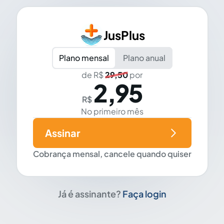
JusPlus
Plano mensal
Plano anual
de R$
29,50
por
2,95
R$
No primeiro mês
Assinar
Cobrança mensal, cancele quando quiser
Já é assinante?
Faça login