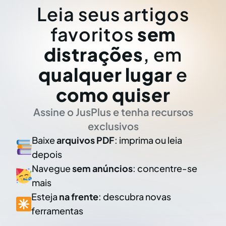
Leia seus artigos
favoritos
sem
distrações
, em
qualquer lugar
e
como quiser
Assine o JusPlus e tenha recursos
exclusivos
Baixe
arquivos PDF
: imprima ou leia
depois
Navegue
sem anúncios
: concentre-se
mais
Esteja
na frente
: descubra novas
ferramentas