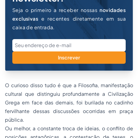
Seja o primeiro a receber nossas
novidades
exclusivas
e recentes diretamente em sua
caixa de entrada.
Inscrever
O curioso disso tudo é que a Filosofia, manifestação
cultural que distinguiu profundamente a Civilização
Grega em face das demais, foi burilada no cadinho
fervilhante dessas discussões ocorridas em praça
pública.
Ou melhor, a constante troca de ideias, o conflito de
posições antagônicas, a contestação de teses, o