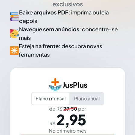
exclusivos
Baixe
arquivos PDF
: imprima ou leia
depois
Navegue
sem anúncios
: concentre-se
mais
Esteja
na frente
: descubra novas
ferramentas
JusPlus
Plano mensal
Plano anual
de R$
29,50
por
2,95
R$
No primeiro mês