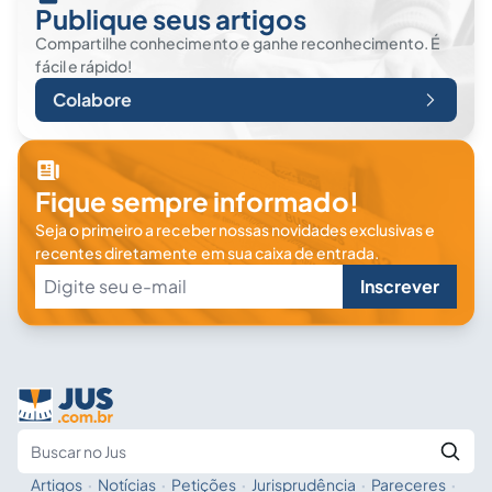
Publique seus artigos
Compartilhe conhecimento e ganhe reconhecimento. É
fácil e rápido!
Colabore
Fique sempre informado!
Seja o primeiro a receber nossas novidades exclusivas e
recentes diretamente em sua caixa de entrada.
Inscrever
Artigos
·
Notícias
·
Petições
·
Jurisprudência
·
Pareceres
·