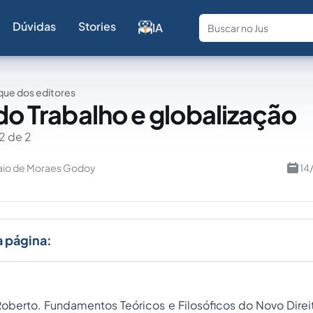
Dúvidas
Stories
IA
Fale com a
ue dos editores
 do Trabalho e globalização
2 de 2
aio de Moraes Godoy
14
a página:
Roberto.
Fundamentos Teóricos e Filosóficos do Novo
Direi