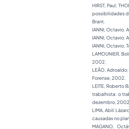
HIRST, Paul; T
possibilidades d
Brant.
IANNI, Octavio.
A
IANNI, Octavio.
A
IANNI, Octavio.
T
LAMOUNIER, Bolív
2002.
LEÃO, Adroaldo;
Forense, 2002.
LEITE, Roberto B
trabalhista: o t
dezembro, 2002
LIMA, Abili Láza
causadas no plano
MAGANO, Octá