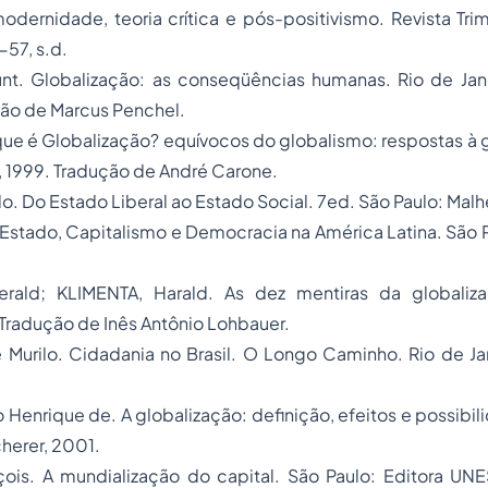
modernidade, teoria crítica e pós-positivismo.
Revista Tri
-57, s.d.
nt.
Globalização: as conseqüências humanas
. Rio de Jan
ção de Marcus Penchel.
ue é Globalização? equívocos do globalismo: respostas à 
a, 1999. Tradução de André Carone.
lo.
Do Estado Liberal ao Estado Social.
7ed. São Paulo: Malh
Estado, Capitalismo e Democracia na América Latina.
São P
rald; KLIMENTA, Harald.
As dez mentiras da globaliza
 Tradução de Inês Antônio Lohbauer.
 Murilo.
Cidadania no Brasil. O Longo Caminho.
Rio de Jan
 Henrique de.
A globalização: definição, efeitos e possibil
cherer, 2001.
çois.
A mundialização do capital.
São Paulo: Editora UNE