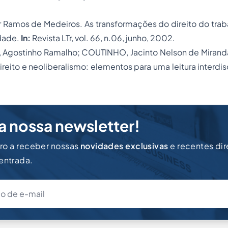
r Ramos de Medeiros.
As transformações do direito do traba
idade.
In:
Revista LTr, vol. 66, n.06, junho, 2002.
Agostinho Ramalho; COUTINHO, Jacinto Nelson de Mirand
ireito e neoliberalismo: elementos para uma leitura interdis
a nossa newsletter!
iro a receber nossas
novidades exclusivas
e recentes di
 entrada.