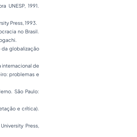
ora UNESP, 1991.
ity Press, 1993.
racia no Brasil
.
ogachi.
 da globalização
 internacional de
eiro: problemas e
derno.
São Paulo:
tação e crítica).
University Press,