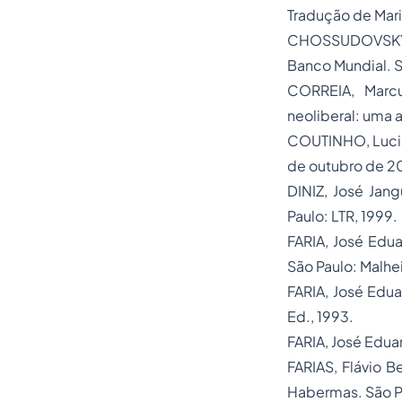
Tradução de Maria
CHOSSUDOVSKY,
Banco Mundial.
S
CORREIA, Marc
neoliberal: uma a
COUTINHO, Luci
de outubro de 2
DINIZ, José Jang
Paulo: LTR, 1999.
FARIA, José Edua
São Paulo: Malhei
FARIA, José Edu
Ed., 1993.
FARIA, José Edua
FARIAS, Flávio B
Habermas.
São P