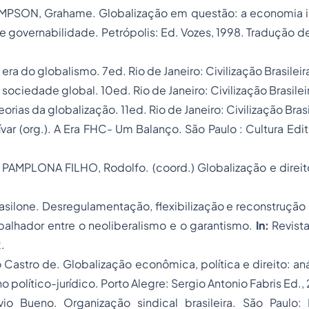
HOMPSON, Grahame.
Globalização em questão: a economia in
e governabilidade.
Petrópolis: Ed. Vozes, 1998. Tradução 
 era do globalismo
. 7ed. Rio de Janeiro: Civilização Brasilei
 sociedade global
. 10ed. Rio de Janeiro: Civilização Brasile
eorias da globalização
. 11ed. Rio de Janeiro: Civilização Bras
ar (org.).
A Era FHC- Um Balanço.
São Paulo : Cultura Edi
 PAMPLONA FILHO, Rodolfo. (coord.)
Globalização e direi
asilone.
Desregulamentação, flexibilização e reconstruçã
rabalhador entre o neoliberalismo e o garantismo.
In:
Revista 
.
ro Castro de.
Globalização econômica, política e direito: an
 político-jurídico.
Porto Alegre: Sergio Antonio Fabris Ed.,
vio Bueno.
Organização sindical brasileira.
São Paulo: 