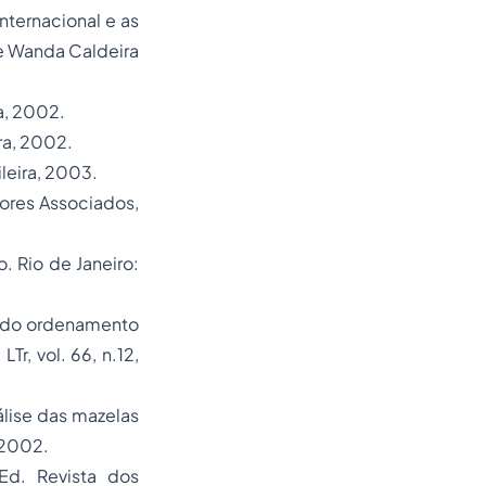
ternacional e as
de Wanda Caldeira
ra, 2002.
ira, 2002.
ileira, 2003.
tores Associados,
to.
Rio de Janeiro:
o do ordenamento
LTr, vol. 66, n.12,
álise das mazelas
 2002.
Ed. Revista dos