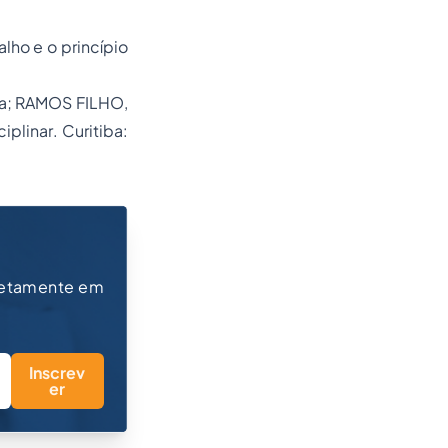
lho e o princípio
a; RAMOS FILHO,
ciplinar
. Curitiba:
retamente em
Inscrev
er