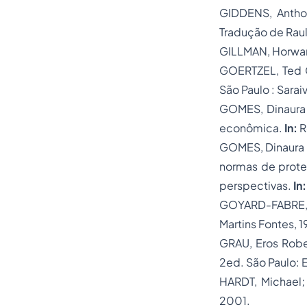
GIDDENS, Antho
Tradução de Raul 
GILLMAN, Horwa
GOERTZEL, Ted
São Paulo : Sara
GOMES, Dinaura
econômica
.
In:
R
GOMES, Dinaura 
normas de prot
perspectivas.
In:
GOYARD-FABRE,
Martins Fontes, 1
GRAU, Eros Rob
2ed. São Paulo: E
HARDT, Michael;
2001.