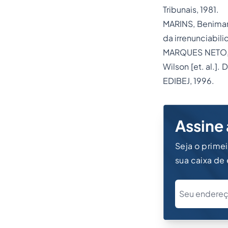
Tribunais, 1981.
MARINS, Benima
da irrenunciabil
MARQUES NETO, 
Wilson [et. al.].
D
EDIBEJ, 1996.
Assine 
Seja o prime
sua caixa de