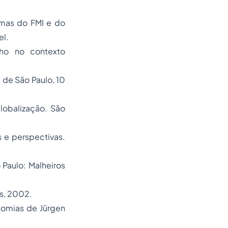
rmas do FMI e do
el.
lho no contexto
 de São Paulo, 10
lobalização.
São
 e perspectivas.
Paulo: Malheiros
os, 2002.
nomias
de Jürgen