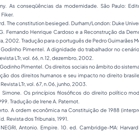
ny.
As conseqüências da modernidade.
São Paulo: Edit
Fiker.
rd.
The constitution besieged.
Durham/London: Duke Univers
 G.
Fernando Henrique Cardoso e a Reconstrução da Democ
iva, 2002. Tradução para o português de Pedro Guimarães M
 Godinho Pimentel.
A dignidade do trabalhador no cenário
evista LTr, vol. 66, n.12, dezembro, 2002.
Godinho Pimentel.
Os direitos sociais no âmbito do sistema
eção dos
direitos humanos
e seu impacto no direito brasil
Revista LTr, vol. 67, n.06, junho, 2003.
 Simone.
Os princípios filosóficos do direito político mo
999. Tradução de Irene A. Paternot.
erto.
A ordem econômica na Constituição de 1988 (interpre
d. Revista dos Tribunais, 1991.
 NEGRI, Antonio.
Empire
. 10. ed. Cambridge-MA: Harvard 