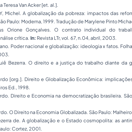
 Teresa Van Acker [et. al.].
 Michel.
A globalização da pobreza: impactos das refo
ão Paulo: Moderna, 1999. Tradução de Marylene Pinto Micha
us Orione Gonçalves.
O contrato individual do traba
nálise crítica.
In:
Revista LTr, vol. 67, n.04, abril, 2003.
ano.
Poder nacional e globalização: ideologia x fatos.
Folha
003.
uiê Bezerra.
O direito e a justiça do trabalho diante da g
rdo [org.].
Direito e Globalização Econômica: implicações
ros Ed., 1998.
ardo.
Direito e Economia na democratização brasileira.
São 
rdo.
O Direito na Economia Globalizada.
São Paulo: Malheir
ezerra de.
A globalização e o Estado cosmopolita: as
anti
aulo: Cortez, 2001.