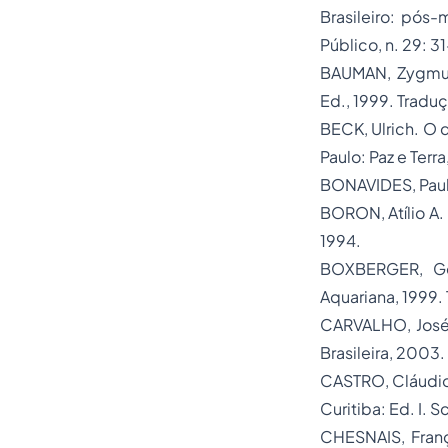
Brasileiro: pós-
Público, n. 29: 31
BAUMAN, Zygmu
Ed., 1999. Tradu
BECK, Ulrich.
O q
Paulo: Paz e Terr
BONAVIDES, Pau
BORON, Atílio A.
1994.
BOXBERGER, Ge
Aquariana, 1999.
CARVALHO, José
Brasileira, 2003.
CASTRO, Cláudio
Curitiba: Ed. I. S
CHESNAIS, Fran