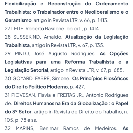
Flexibilização e Reconstrução do Ordenamento
Trabalhista: o Trabalhador entre o Neoliberalismo e o
Garantismo
,
artigo in Revista LTR, v. 66, p. 1413.
27
LEITE, Roberto Basilone. op.cit., p. 1414.
28
SUSSEKIND, Arnaldo.
Atualização da Legislação
Trabalhista
,
artigo in Revista LTR, v. 67, p. 135.
29
PINTO, José Augusto Rodrigues.
As Opções
Legislativas para uma Reforma Trabalhista e a
Legislação Setorial
,
artigo in Revista LTR, v. 67, p. 685.
30
GOYARD-FABRE, Simone.
Os Princípios Filosóficos
do Direito Político Moderno
,
p. 427.
31
PIOVESAN, Flavia e FREITAS JR., Antonio Rodrigues
de.
Direitos Humanos na Era da Globalização : o Papel
do 3º Setor
,
artigo in Revista de Direito do Trabalho, n.
105, p. 78 e ss.
32
MARINS, Benimar Ramos de Medeiros.
As