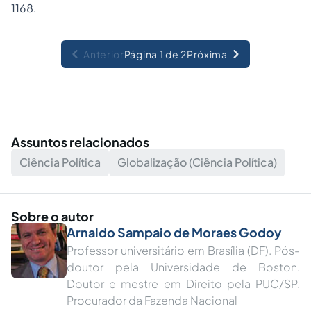
1168.
Anterior
Página 1 de 2
Próxima
Assuntos relacionados
Ciência Política
Globalização (Ciência Política)
Sobre o autor
Arnaldo Sampaio de Moraes Godoy
Professor universitário em Brasília (DF). Pós-
doutor pela Universidade de Boston.
Doutor e mestre em Direito pela PUC/SP.
Procurador da Fazenda Nacional