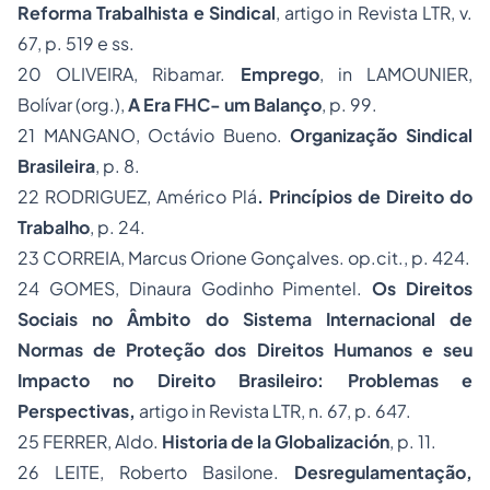
Reforma Trabalhista e Sindical
, artigo in Revista LTR, v.
67, p. 519 e ss.
20
OLIVEIRA, Ribamar.
Emprego
, in LAMOUNIER,
Bolívar (org.),
A Era FHC- um Balanço
, p. 99.
21
MANGANO, Octávio Bueno.
Organização Sindical
Brasileira
,
p. 8.
22
RODRIGUEZ, Américo Plá
.
Princípios de Direito do
Trabalho
,
p. 24.
23
CORREIA, Marcus Orione Gonçalves. op.cit., p. 424.
24
GOMES, Dinaura Godinho Pimentel.
Os Direitos
Sociais no Âmbito do Sistema Internacional de
Normas de Proteção dos
Direitos Humanos
e seu
Impacto no Direito Brasileiro: Problemas e
Perspectivas,
artigo in Revista LTR, n. 67, p. 647.
25
FERRER, Aldo.
Historia de la Globalización
,
p. 11.
26
LEITE, Roberto Basilone.
Desregulamentação,