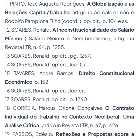
11
PINTO, José Augusto Rodrigues.
A Globalização e as
Relações Capital/Trabalho
, artigo in Adroaldo Leão e
Rodolfo Pamplona Filho (coord. ), op. cit., p. 104 e ss.
12
SOARES, Ronald.
A Inconstitucionalidade do Salário
Mínimo
( Salário Mínimo e Neoliberalismo),
artigo in
Revista LTR, n. 64, p. 1255.
13
SOARES, Ronald. op.cit., pg. 1257.
14
SOARES, Ronald. op.cit., loc. Cit.
15
TAVARES, André Ramos.
Direito Constitucional
Econômico
,
p. 152.
16
SOARES, Ronald. op.cit., loc.cit.
17
SOARES, Ronald. op.cit., p. 1260.
18
CORREIA, Marcus Orione Gonçalves
O Contrato
Individual do Trabalho no Contexto Neoliberal: Uma
Análise Crítica
,
artigo in Revista LTR, n. 67, p. 426.
19
PASSOS, Edésio.
Reflexões e Propostas sobre a