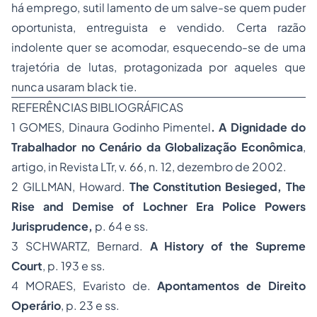
há emprego, sutil lamento de um salve-se quem puder
oportunista, entreguista e vendido. Certa razão
indolente quer se acomodar, esquecendo-se de uma
trajetória de lutas, protagonizada por aqueles que
nunca usaram
black tie.
REFERÊNCIAS BIBLIOGRÁFICAS
1
GOMES, Dinaura Godinho Pimentel
.
A Dignidade do
Trabalhador no Cenário da Globalização Econômica
,
artigo, in Revista LTr, v. 66, n. 12, dezembro de 2002.
2
GILLMAN, Howard.
The Constitution Besieged, The
Rise and Demise of Lochner Era Police Powers
Jurisprudence
,
p. 64 e ss.
3
SCHWARTZ, Bernard.
A History of the Supreme
Court
,
p. 193 e ss.
4
MORAES, Evaristo de.
Apontamentos de Direito
Operário
, p. 23 e ss.