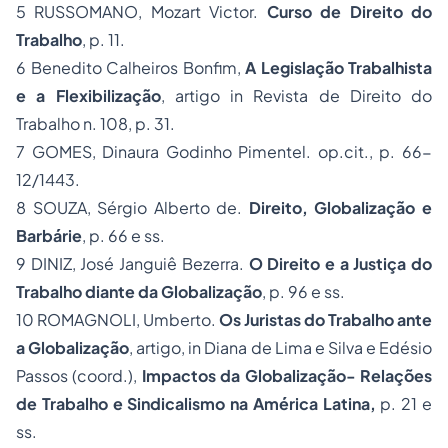
5
RUSSOMANO, Mozart Victor.
Curso de Direito do
Trabalho
, p. 11.
6
Benedito Calheiros Bonfim,
A Legislação Trabalhista
e a Flexibilização
,
artigo in Revista de Direito do
Trabalho n. 108, p. 31.
7
GOMES, Dinaura Godinho Pimentel. op.cit., p. 66-
12/1443.
8
SOUZA, Sérgio Alberto de.
Direito, Globalização e
Barbárie
, p. 66 e ss.
9
DINIZ, José Janguiê Bezerra.
O Direito e a Justiça do
Trabalho diante da Globalização
,
p. 96 e ss.
10
ROMAGNOLI, Umberto.
Os Juristas do Trabalho ante
a Globalização
,
artigo, in Diana de Lima e Silva e Edésio
Passos (coord.),
Impactos da Globalização- Relações
de Trabalho e Sindicalismo na América Latina
,
p. 21 e
ss.