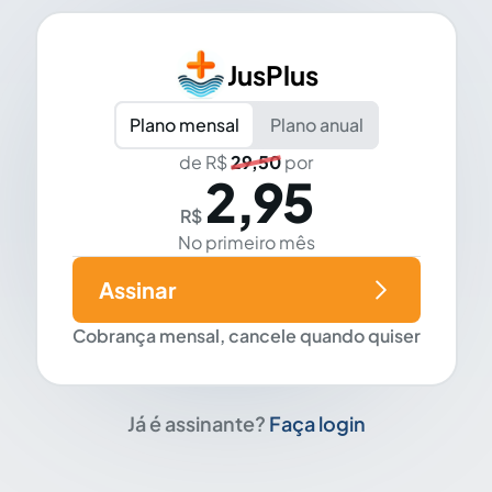
JusPlus
Plano mensal
Plano anual
de R$
29,50
por
2,95
R$
No primeiro mês
Assinar
Cobrança mensal, cancele quando quiser
Já é assinante?
Faça login