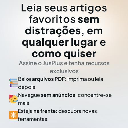
Leia seus artigos
favoritos
sem
distrações
, em
qualquer lugar
e
como quiser
Assine o JusPlus e tenha recursos
exclusivos
Baixe
arquivos PDF
: imprima ou leia
depois
Navegue
sem anúncios
: concentre-se
mais
Esteja
na frente
: descubra novas
ferramentas