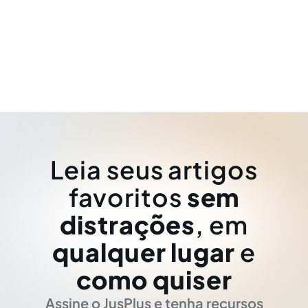
Leia seus artigos
favoritos
sem
distrações
, em
qualquer lugar
e
como quiser
Assine o JusPlus e tenha recursos