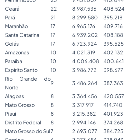
Ceará
22
8.987.536
408.524
Pará
21
8.299.580
395.218
Maranhão
17
6.965.176
409.716
Santa Catarina
17
6.939.202
408.188
Goiás
17
6.723.924
395.525
Amazonas
10
4.021.319
402.132
Paraíba
10
4.006.408
400.641
Espírito Santo
10
3.986.772
398.677
Rio Grande do
9
3.486.264
387.363
Norte
Alagoas
8
3.364.456
420.557
Mato Grosso
8
3.317.917
414.740
Piauí
8
3.215.382
401.923
Distrito Federal
8
2.994.146
374.268
Mato Grosso do Sul
7
2.693.077
384.725
Sergipe
6
2.273.656
378.943