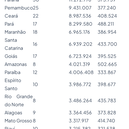
Pernambuco
25
9.431.007
377.240
Ceará
22
8.987.536
408.524
Pará
17
8.299.580
488.211
Maranhão
18
6.965.176
386.954
Santa
16
6.939.202
433.700
Catarina
Goiás
17
6.723.924
395.525
Amazonas
8
4.021.319
502.665
Paraíba
12
4.006.408
333.867
Espírito
10
3.986.772
398.677
Santo
Rio Grande
8
3.486.264
435.783
do Norte
Alagoas
9
3.364.456
373.828
Mato Grosso
8
3.317.917
414.740
Piauí
10
3.215.382
321.538