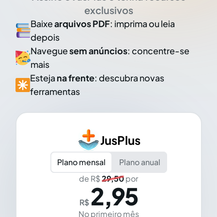
exclusivos
Baixe
arquivos PDF
: imprima ou leia
depois
Navegue
sem anúncios
: concentre-se
mais
Esteja
na frente
: descubra novas
ferramentas
JusPlus
Plano mensal
Plano anual
de R$
29,50
por
2,95
R$
No primeiro mês