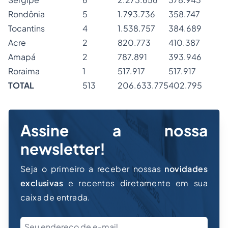
Rondônia
5
1.793.736
358.747
Tocantins
4
1.538.757
384.689
Acre
2
820.773
410.387
Amapá
2
787.891
393.946
Roraima
1
517.917
517.917
TOTAL
513
206.633.775
402.795
Assine a nossa
newsletter!
Seja o primeiro a receber nossas
novidades
exclusivas
e recentes diretamente em sua
caixa de entrada.