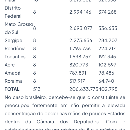
Distrito
8
2.994.146
374.268
Federal
Mato Grosso
8
2.693.077
336.635
do Sul
Sergipe
8
2.273.656
284.207
Rondônia
8
1.793.736
224.217
Tocantins
8
1.538.757
192.345
Acre
8
820.773
102.597
Amapá
8
787.891
98.486
Roraima
8
517.917
64.740
TOTAL
513
206.633.775
402.795
No caso brasileiro, percebe-se que o constituinte se
preocupou fortemente em não permitir a elevada
concentração do poder nas mãos de poucos Estados
dentro da Câmara dos Deputados. Com o
estabelecimento de um mínimo de 8 e o máximo de