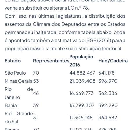
venha a substituir ou alterar a LC n.º 78.
Com isso, nas últimas legislaturas, a distribuição dos
assentos da Câmara dos Deputados entre os Estados
permaneceu inalterada, conforme tabela abaixo, onde
é apontado também a estimativa do IBGE (2016) para a
população brasileira atual e sua distribuição territorial.
População
Estado
Representantes
Hab/Cadeira
2016
São Paulo
70
44.882.467
641.178
Minas Gerais
53
21.039.408
396.970
Rio de
46
16.669.773
362.386
Janeiro
Bahia
39
15.299.307
392.290
Rio Grande
31
11.305.148
364.682
do Sul
Paraná
30
11.272.776
375.759