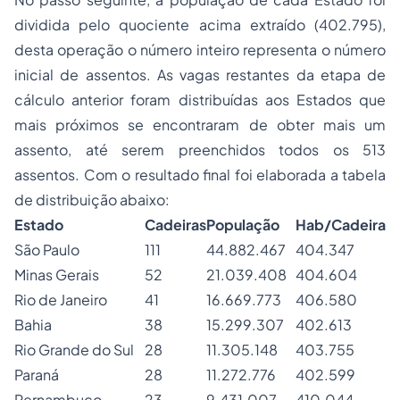
dividida pelo quociente acima extraído (402.795),
desta operação o número inteiro representa o número
inicial de assentos. As vagas restantes da etapa de
cálculo anterior foram distribuídas aos Estados que
mais próximos se encontraram de obter mais um
assento, até serem preenchidos todos os 513
assentos. Com o resultado final foi elaborada a tabela
de distribuição abaixo:
Estado
Cadeiras
População
Hab/Cadeira
São Paulo
111
44.882.467
404.347
Minas Gerais
52
21.039.408
404.604
Rio de Janeiro
41
16.669.773
406.580
Bahia
38
15.299.307
402.613
Rio Grande do Sul
28
11.305.148
403.755
Paraná
28
11.272.776
402.599
Pernambuco
23
9.431.007
410.044