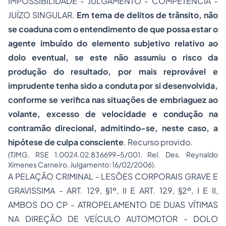
IMPOSSIBILIDADE - JULGAMENTO - COMPETÊNCIA -
JUÍZO SINGULAR.
Em tema de delitos de trânsito, não
se coaduna com o entendimento de que possa estar o
agente imbuído do elemento subjetivo relativo ao
dolo eventual, se este não assumiu o risco da
produção do resultado, por mais reprovável e
imprudente tenha sido a conduta por si desenvolvida,
conforme se verifica nas situações de embriaguez ao
volante, excesso de velocidade e condução na
contramão direcional, admitindo-se, neste caso, a
hipótese de culpa consciente
. Recurso provido.
(TJMG. RSE 1.0024.02.836699-5/001. Rel. Des. Reynaldo
Ximenes Carneiro. Julgamento: 16/02/2006).
A PELAÇÃO CRIMINAL - LESÕES CORPORAIS GRAVE E
GRAVISSIMA - ART. 129, §1º, II E ART. 129, §2º, I E II,
AMBOS DO CP - ATROPELAMENTO DE DUAS VÍTIMAS
NA DIREÇÃO DE VEÍCULO AUTOMOTOR - DOLO