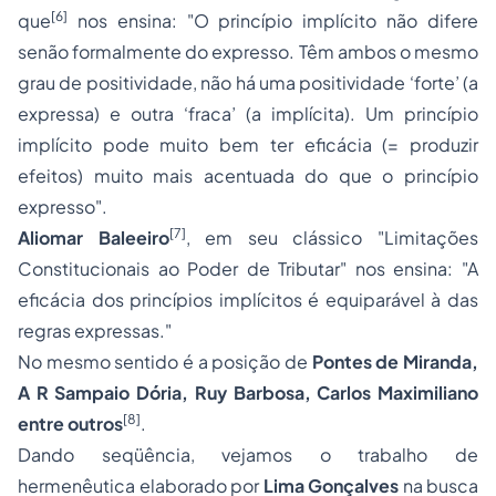
[6]
que
nos ensina: "O princípio implícito não difere
senão formalmente do expresso. Têm ambos o mesmo
grau de positividade, não há uma positividade ‘forte’ (a
expressa) e outra ‘fraca’ (a implícita). Um princípio
implícito pode muito bem ter eficácia (= produzir
efeitos) muito mais acentuada do que o princípio
expresso".
[7]
Aliomar Baleeiro
, em seu clássico "Limitações
Constitucionais ao Poder de Tributar" nos ensina: "A
eficácia dos princípios implícitos é equiparável à das
regras expressas."
No mesmo sentido é a posição de
Pontes de Miranda,
A R Sampaio Dória, Ruy Barbosa, Carlos Maximiliano
[8]
entre outros
.
Dando seqüência, vejamos o trabalho de
hermenêutica elaborado por
Lima Gonçalves
na busca