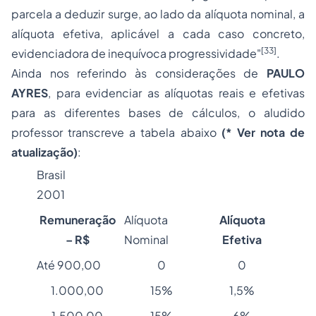
parcela a deduzir surge, ao lado da alíquota nominal, a
alíquota efetiva, aplicável a cada caso concreto,
[33]
evidenciadora de inequívoca progressividade"
.
Ainda nos referindo às considerações de
PAULO
AYRES
, para evidenciar as alíquotas reais e efetivas
para as diferentes bases de cálculos, o aludido
professor transcreve a tabela abaixo
(* Ver nota de
atualização)
:
Brasil
2001
Remuneração
Alíquota
Alíquota
– R$
Nominal
Efetiva
Até 900,00
0
0
1.000,00
15%
1,5%
1.500,00
15%
6%