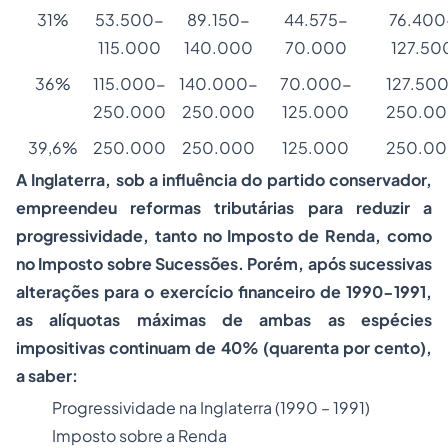
31%
53.500-
89.150-
44.575-
76.400
115.000
140.000
70.000
127.50
36%
115.000-
140.000-
70.000-
127.50
250.000
250.000
125.000
250.0
39,6%
250.000
250.000
125.000
250.0
A Inglaterra, sob a influência do partido conservador,
empreendeu reformas tributárias para reduzir a
progressividade, tanto no Imposto de Renda, como
no Imposto sobre Sucessões. Porém, após sucessivas
alterações para o exercício financeiro de 1990-1991,
as alíquotas máximas de ambas as espécies
impositivas continuam de 40% (quarenta por cento),
a saber:
Progressividade na Inglaterra (1990 – 1991)
Imposto sobre a Renda