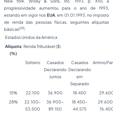
New York. Willey & Sons, Inc. 1993, p. XIV), a
progressividade aumentou para o ano de 1993,
estando em vigor nos
EUA
, em 01.01.1993, no imposto
de renda das pessoas físicas, seguintes alíquotas
[29]
básicas
:
Estados Unidos da América
Alíquota
Renda Tributável ($)
(%)
Solteiro
Casados
Casados
Arrimo/Fam
Declarando
Declarando
Juntos
em
Separado
15%
22.100
36.900
18.450
29.60
28%
22.100-
36.900-
18.450-
29.600
53.500
89.150
44.575
76.40