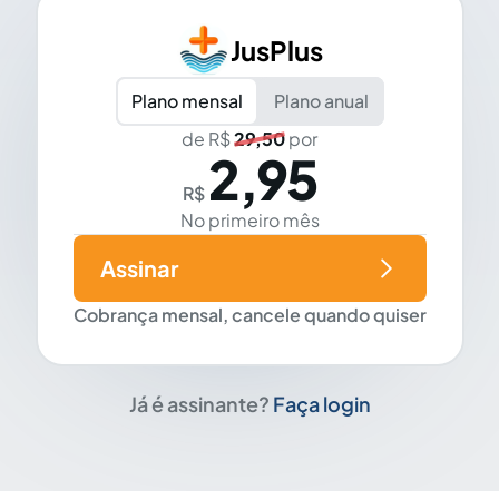
JusPlus
Plano mensal
Plano anual
de R$
29,50
por
2,95
R$
No primeiro mês
Assinar
Cobrança mensal, cancele quando quiser
Já é assinante?
Faça login