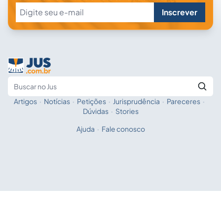
Inscrever
Artigos
·
Notícias
·
Petições
·
Jurisprudência
·
Pareceres
·
Fale com a IA
Buscar no Jus
Dúvidas
·
Stories
Ajuda
·
Fale conosco