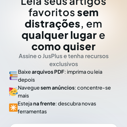
Leia seus artigos
favoritos
sem
distrações
, em
qualquer lugar
e
como quiser
Assine o JusPlus e tenha recursos
exclusivos
Baixe
arquivos PDF
: imprima ou leia
depois
Navegue
sem anúncios
: concentre-se
mais
Esteja
na frente
: descubra novas
ferramentas