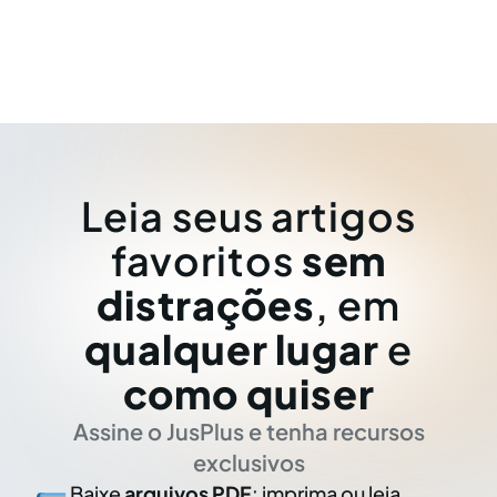
Leia seus artigos
favoritos
sem
distrações
, em
qualquer lugar
e
como quiser
Assine o JusPlus e tenha recursos
exclusivos
Baixe
arquivos PDF
: imprima ou leia