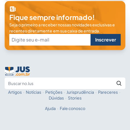
Fique sempre informado!
Seja o primeiro a receber nossas novidades exclusivas e
recentes diretamente em sua caixa de entrada.
Inscrever
Artigos
·
Notícias
·
Petições
·
Jurisprudência
·
Pareceres
·
Fale com a IA
Buscar no Jus
Dúvidas
·
Stories
Ajuda
·
Fale conosco