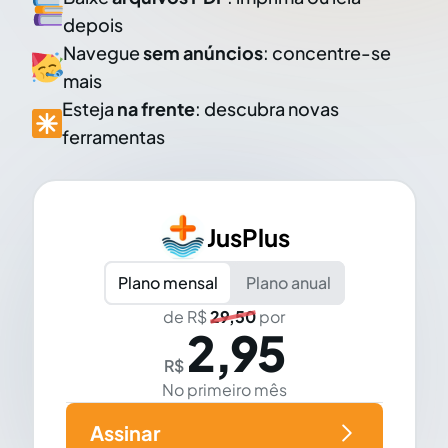
depois
Navegue
sem anúncios
: concentre-se
mais
Esteja
na frente
: descubra novas
ferramentas
JusPlus
Plano mensal
Plano anual
de R$
29,50
por
2,95
R$
No primeiro mês
Assinar