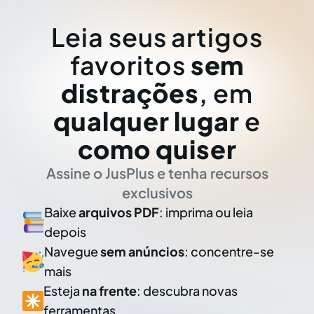
Leia seus artigos
favoritos
sem
distrações
, em
qualquer lugar
e
como quiser
Assine o JusPlus e tenha recursos
exclusivos
Baixe
arquivos PDF
: imprima ou leia
depois
Navegue
sem anúncios
: concentre-se
mais
Esteja
na frente
: descubra novas
ferramentas