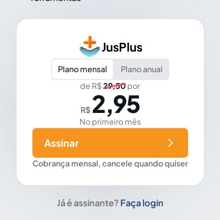
JusPlus
Plano mensal
Plano anual
de R$
29,50
por
2,95
R$
No primeiro mês
Assinar
Cobrança mensal, cancele quando quiser
Já é assinante?
Faça login