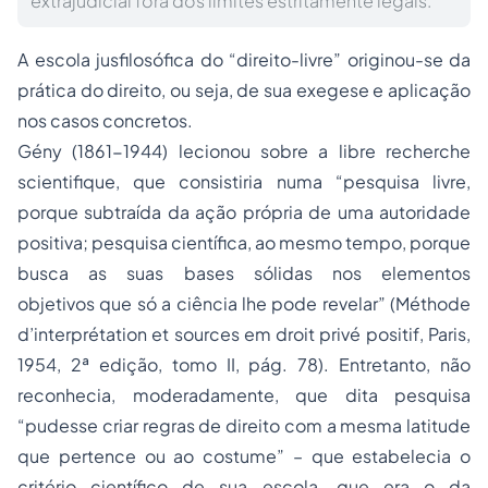
extrajudicial fora dos limites estritamente legais.
A escola jusfilosófica do “direito-livre” originou-se da
prática do direito, ou seja, de sua exegese e aplicação
nos casos concretos.
Gény (1861-1944) lecionou sobre a
libre recherche
scientifique
, que consistiria numa “pesquisa livre,
porque subtraída da ação própria de uma autoridade
positiva; pesquisa científica, ao mesmo tempo, porque
busca as suas bases sólidas nos elementos
objetivos que só a ciência lhe pode revelar” (Méthode
d’interprétation et sources em droit privé positif, Paris,
1954, 2ª edição, tomo II, pág. 78). Entretanto, não
reconhecia, moderadamente, que dita pesquisa
“pudesse criar regras de direito com a mesma latitude
que pertence ou ao costume” – que estabelecia o
critério científico de sua escola, que era o da