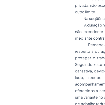
privada, não exc
outro limite.
Na seqüência, 
A duração norma
não excedente 
mediante contrat
Percebe-se que 
respeito à dura
proteger o trab
Seguindo este r
cansativa, devid
lado, recebe 
acompanhamento
oferecidos a ne
uma variante no 
de trabalho redu