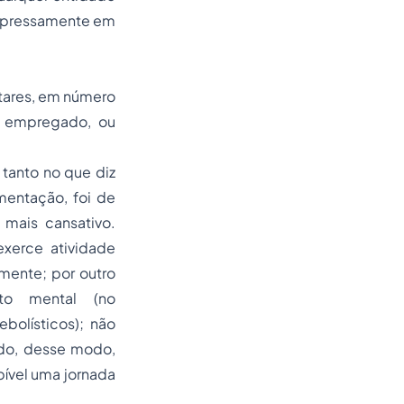
 expressamente em
tares, em número
e empregado, ou
tanto no que diz
mentação, foi de
 mais cansativo.
exerce atividade
mente; por outro
nto mental (no
olísticos); não
ndo, desse modo,
bível uma jornada