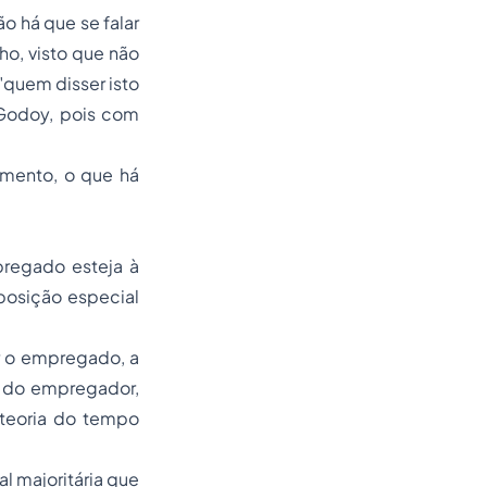
ão há que se falar
ho, visto que não
"quem disser isto
 Godoy, pois com
ento, o que há
egado esteja à
posição especial
r o empregado, a
o do empregador,
teoria do tempo
l majoritária que