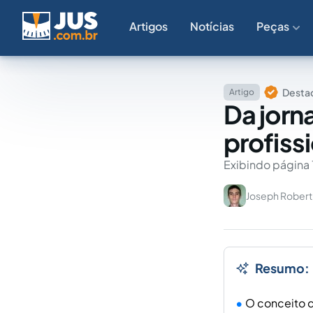
Artigos
Notícias
Peças
Destaq
Artigo
Da jorn
profiss
Exibindo página 
Joseph Robert 
Resumo:
O conceito d