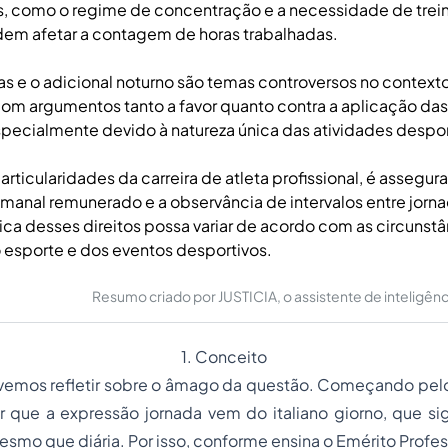
s, como o regime de concentração e a necessidade de tre
dem afetar a contagem de horas trabalhadas.
ras e o adicional noturno são temas controversos no contexto
 com argumentos tanto a favor quanto contra a aplicação da
specialmente devido à natureza única das atividades despor
rticularidades da carreira de atleta profissional, é assegura
anal remunerado e a observância de intervalos entre jorn
ica desses direitos possa variar de acordo com as circunstâ
 esporte e dos eventos desportivos.
Resumo criado por JUSTICIA, o assistente de inteligência 
1. Conceito
os refletir sobre o âmago da questão. Começando pelo 
 que a expressão jornada vem do italiano
giorno
, que si
mesmo que diária. Por isso, conforme ensina o Emérito Prof