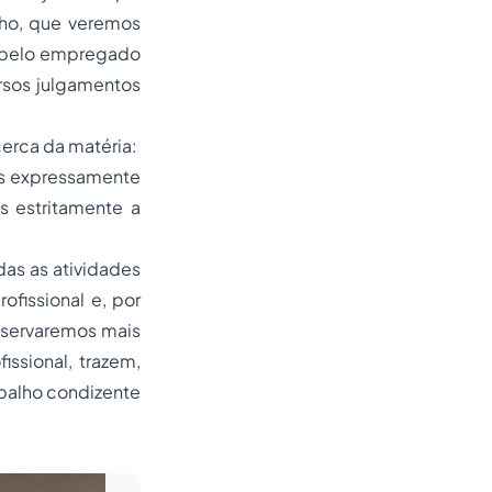
lho, que veremos
 pelo
empregado
ersos julgamentos
cerca da matéria:
as expressamente
s estritamente a
as as atividades
rofissional e, por
observaremos mais
ssional, trazem,
abalho condizente