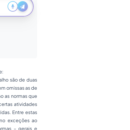
e:
lho são de duas
rem omissas as de
são as normas que
ertas atividades
idas. Entre estas
omo exceções ao
ormas – gerais e