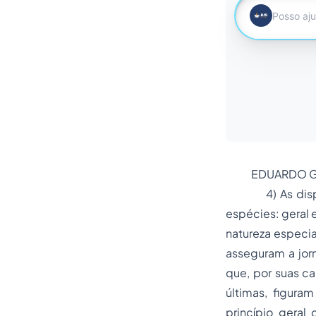
EDUARDO GAB
4) As disposiç
espécies: geral 
natureza especia
asseguram a jorn
que, por suas ca
últimas, figur
princípio geral 