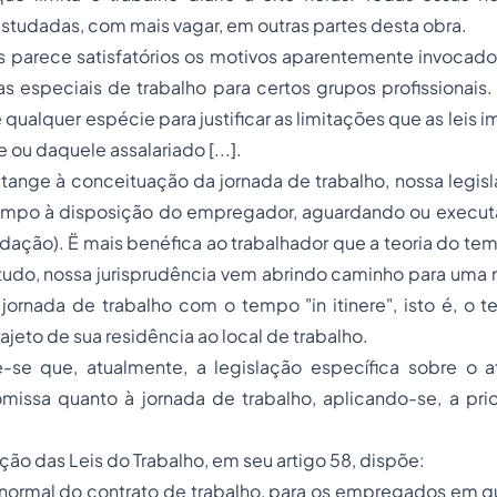
estudadas, com mais vagar, em outras partes desta obra.
ece satisfatórios os motivos aparentemente invocados 
das especiais de trabalho para certos grupos profissionai
qualquer espécie para justificar as limitações que as leis
 ou daquele assalariado [...].
 à conceituação da jornada de trabalho, nossa legisl
tempo à disposição do empregador, aguardando ou executa
dação). Ë mais benéfica ao trabalhador que a teoria do t
udo, nossa jurisprudência vem abrindo caminho para uma n
a
jornada de trabalho
com o tempo
"in itinere"
, isto é, o
jeto de sua residência ao local de trabalho.
atualmente, a legislação específica sobre o atlet
 omissa quanto à jornada de trabalho, aplicando-se,
a prio
das Leis do Trabalho, em seu artigo 58, dispõe:
al do contrato de trabalho, para os empregados em qu