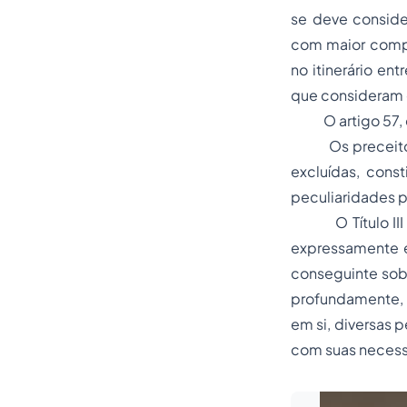
se deve conside
com maior compl
no itinerário ent
que consideram 
O artigo 57, 
Os preceitos de
excluídas, cons
peculiaridades pr
O Título III em 
expressamente 
conseguinte sobr
profundamente, a
em si, diversas 
com suas neces