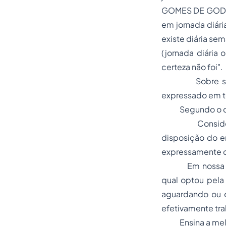
GOMES DE GO
em jornada diári
existe diária sem
(jornada diária 
certeza não foi"
.
Sobre suas de
expressado em te
Segundo o disp
Considera-se 
disposição do e
expressamente 
Em nossa legisl
qual optou pela
aguardando ou 
efetivamente tr
Ensina a melhor 