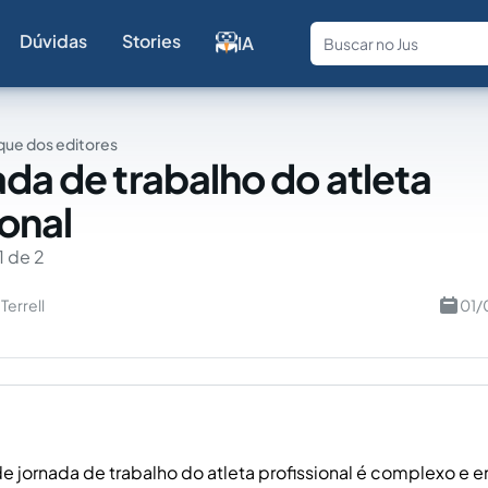
Dúvidas
Stories
IA
Fale com a
ue dos editores
ada de trabalho do atleta
ional
1 de 2
Terrell
01/
e jornada de trabalho do atleta profissional é complexo e e