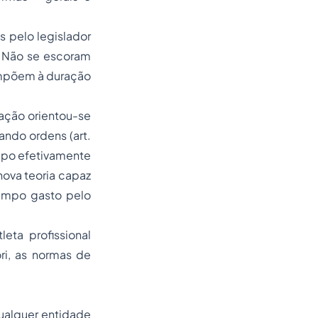
pelo legislador
s. Não se escoram
 impõem à duração
ação orientou-se
ndo ordens (art.
empo efetivamente
ova teoria capaz
 tempo gasto pelo
a profissional
ri
, as normas de
alquer entidade