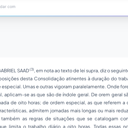
(3)
RIEL SAAD
, em nota ao texto de lei supra, diz o seguint
ões desta Consolidação atinentes à duração do traba
e especial. Umas e outras vigoram paralelamente. Onde fo
l, aplicam-se as que são de índole geral. De orem geral 
ada de oito horas; de ordem especial, as que referem a c
racterísticas, admitem jornadas mais longas ou mais reduz
am também as regras de situações que se catalogam c
que limita o trabalho diário a oito horas. Todas essas n