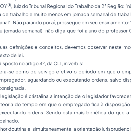
(1)
DOY
, Juiz do Tribunal Regional do Trabalho da 2ª Região:
"n
a de trabalho e muito menos em jornada semanal de trabal
anal"
. Não parando por aí, prossegue em seu ensinamento:
ou jornada semanal), não diga que foi aluno do professor
finições e conceitos, devemos observar, neste mom
xto de lei.
osto no artigo 4º, da CLT,
in verbis
:
como de serviço efetivo o período em que o empr
mpregador, aguardando ou executando ordens, salvo dis
consignada.
ação é cristalina a intenção de o legislador favorece
 teoria do tempo em que o empregado fica à disposiçã
executando ordens. Sendo esta mais benéfica do que a 
abalhado.
doutrina e, simultaneamente, a orientação jurisprudencia