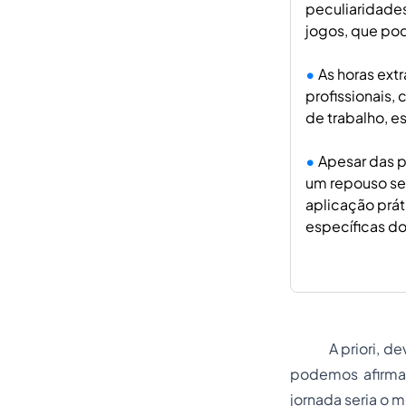
peculiaridade
jogos, que po
As horas ext
profissionais,
de trabalho, e
Apesar das pa
um repouso sem
aplicação prát
específicas do
A priori, devem
podemos afirmar
jornada seria o 