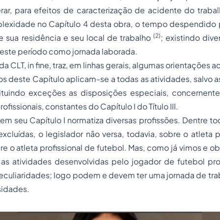
rar, para efeitos de caracterização de acidente do traba
exidade no Capítulo 4 desta obra, o tempo despendido
(2)
re sua residência e seu local de trabalho
; existindo div
este período como jornada laborada.
da CLT,
in fine
, traz, em linhas gerais, algumas orientações a
ste Capítulo aplicam-se a todas as atividades, salvo 
tituindo exceções as disposições especiais, concernente
ofissionais, constantes do Capítulo I do Título III.
seu Capítulo I normatiza diversas profissões. Dentre tod
excluídas
, o legislador não versa, todavia, sobre o atleta p
e o atleta profissional de futebol. Mas, como já vimos e 
s atividades desenvolvidas pelo jogador de futebol profi
peculiaridades; logo podem e devem ter uma jornada de tr
sidades.