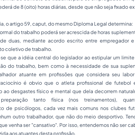
ederá de 8 (oito) horas diárias, desde que não seja fixado
o artigo 59,
caput
,
do mesmo Diploma Legal determina:
l do trabalho poderá ser acrescida de horas suplemen
de duas, mediante acordo escrito entre empregador 
o coletivo de trabalho.
a idéia central do legislador ao estipular um limite 
ção do trabalho, bem como à necessidade de sua suple
alhador atuante em profissões que considera seu labor
aciocínio é obvio que o atleta profissional de futebol 
o ao desgastes físico e mental que dela decorrem natural
preparação tanto física (nos treinamentos), qua
 de psicólogos, cada vez mais comuns nos clubes futeb
nhum outro trabalhador, que não do meio desportivo. Te
que venha ser "cansativo". Por isso, entendemos não ser ca
zida aos atuantes desta profissão.