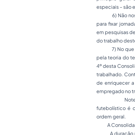
especiais – são 
6) Não nos par
para fixar jorna
em pesquisas de 
do trabalho deste
7) No que tange
pela teoria do 
4º desta Consoli
trabalhado. Cont
de enriquecer 
empregado no tra
Note-se que, 
futebolístico é
ordem geral.
A Consolidação 
A duração norm