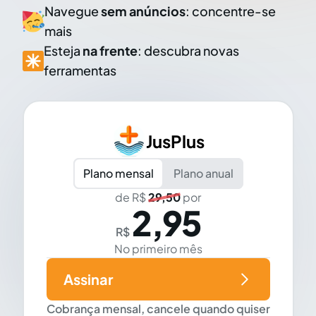
Navegue
sem anúncios
: concentre-se
mais
Esteja
na frente
: descubra novas
ferramentas
JusPlus
Plano mensal
Plano anual
de R$
29,50
por
2,95
R$
No primeiro mês
Assinar
Cobrança mensal, cancele quando quiser