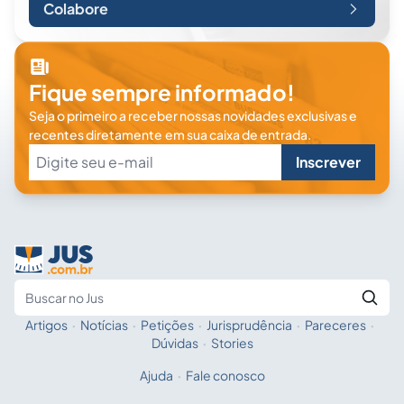
Colabore
Fique sempre informado!
Seja o primeiro a receber nossas novidades exclusivas e
recentes diretamente em sua caixa de entrada.
Inscrever
Artigos
·
Notícias
·
Petições
·
Jurisprudência
·
Pareceres
·
Fale com a IA
Buscar no Jus
Dúvidas
·
Stories
Ajuda
·
Fale conosco