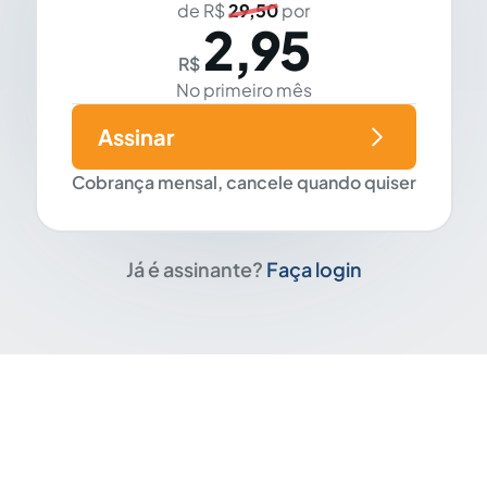
de R$
29,50
por
2,95
R$
No primeiro mês
Assinar
Cobrança mensal, cancele quando quiser
Já é assinante?
Faça login