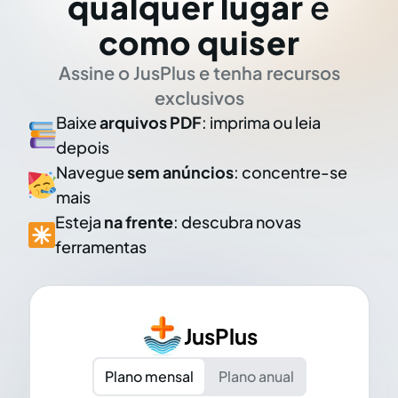
qualquer lugar
e
como quiser
Assine o JusPlus e tenha recursos
exclusivos
Baixe
arquivos PDF
: imprima ou leia
depois
Navegue
sem anúncios
: concentre-se
mais
Esteja
na frente
: descubra novas
ferramentas
JusPlus
Plano mensal
Plano anual