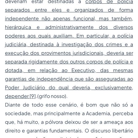
deveriam estar destinadas a
corpos de polícia
separados entre eles e organizados de forma
independente não apenas funcional, mas também,
hierárquica e administrativamente dos diversos
poderes aos quais auxiliam. Em particular, a polícia
judiciária, destinada à investigação dos crimes e a
execução dos provimentos jurisdicionais, deveria ser
separada rigidamente dos outros corpos de polícia e
dotada, em relação ao Executivo, das mesmas
garantias de independência que são asseguradas ao
Poder Judiciário do qual deveria, exclusivamente,
depender
[9]
.(grifo nosso).
Diante de todo esse cenário, é bom que não só a
sociedade, mas principalmente a Academia, perceba
que, há muito, a pólvora deixou de ser a ameaça aos
direito e garantias fundamentais. O discurso libertário