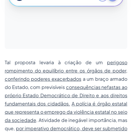
Tal proposta levaria à criação de um
perigoso
rompimento do equilíbrio entre os órgãos de poder,
conferindo poderes exacerbados
a um braço armado
do Estado, com previsíveis
consequências nefastas ao
próprio Estado Democrático de Direito e aos direitos
fundamentais dos cidadãos.
A polícia é órgão estatal
que representa o emprego da violência estatal no seio
da sociedade
. Atividade de inegável importância, mas
que,
por imperativo democrático, deve ser submetido