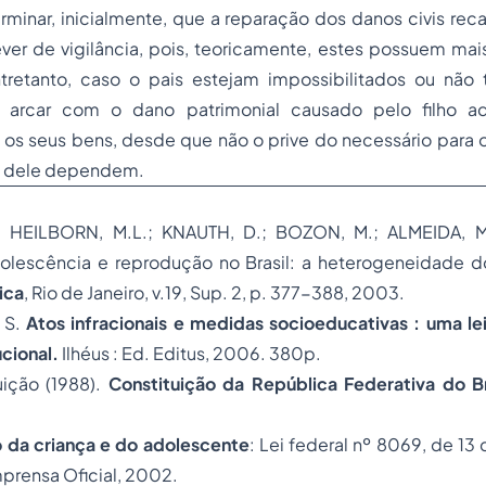
rminar, inicialmente, que a reparação dos danos civis rec
ever de vigilância, pois, teoricamente, estes possuem ma
tretanto, caso o pais estejam impossibilitados ou não 
ra arcar com o dano patrimonial causado pelo filho ad
os seus bens, desde que não o prive do necessário para o
e dele dependem.
; HEILBORN, M.L.; KNAUTH, D.; BOZON, M.; ALMEIDA, M.
lescência e reprodução no Brasil: a heterogeneidade dos
ica
, Rio de Janeiro, v.19, Sup. 2, p. 377-388, 2003.
 S.
Atos infracionais e medidas socioeducativas : uma le
ucional.
Ilhéus : Ed. Editus, 2006. 380p.
uição (1988).
Constituição da República Federativa do Br
o da criança e do adolescente
: Lei federal nº 8069, de 13 
mprensa Oficial, 2002.