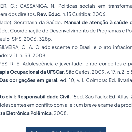
RKER, G.; CASSANIGA, N. Políticas sociais em transform
era dos direitos.
Rev. Educ
. n.15 Curitiba: 2006.
ade). Secretaria da Saúde
. Manual de atenção à saúde 
aúde. Coordenação de Desenvolvimento de Programas e Pol
ulo: SMS, 2006. 328p.
SILVEIRA, C. A. O adolescente no Brasil e o ato infracio
nde: v. 11, n. 53, 2008.
PES, R. E. Adolescência e juventude: entre conceitos e po
apia Ocupacional da UFSCar
, São Carlos, 2009, v. 17, n.2, 
Das obrigações em geral
. ed. 10, v. I. Coimbra: Ed. livrar
to civil: Responsabilidade Civil.
15ed. São Paulo: Ed. Atlas,
olescentes em conflito com a lei: um breve exame da pro
ta Eletrônica Polêmica
, 2008.