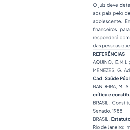
O juiz deve dete
aos pais pelo d
adolescente. En
financeiros pa
responderá com 
das pessoas qu
REFERÊNCIAS
AQUINO, E.M.L.
MENEZES, G. Ado
Cad. Saúde Públ
BANDEIRA, M. A.
crítica e constit
BRASIL. Constit
Senado, 1988.
BRASIL.
Estatut
Rio de Janeiro: I