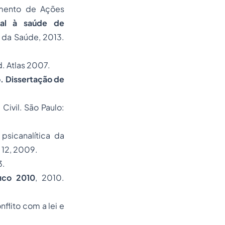
amento de Ações
ral à saúde de
io da Saúde, 2013.
d. Atlas 2007.
. Dissertação de
Civil. São Paulo:
sicanalítica da
n. 12, 2009.
3.
ico 2010
, 2010.
flito com a lei e