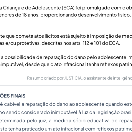
a Criança e do Adolescente (ECA) foi promulgado com o ob
nores de 18 anos, proporcionando desenvolvimento físico, 
e que cometa atos ilícitos está sujeito à imposição de me
s e/ou protetivas, descritas nos arts. 112 e 101 do ECA.
 a possibilidade de reparação do dano pelo adolescente,
imputável, desde que o ato infracional tenha reflexos patri
Resumo criado por JUSTICIA, o assistente de inteligência 
ÕES FINAIS
é cabível a reparação do dano ao adolescente quando es
mo sendo considerado inimputável à luz da legislação brasil
eterminada pelo juiz, a medida sócio educativa de repa
ste tenha praticado um ato infracional com reflexos patrimo