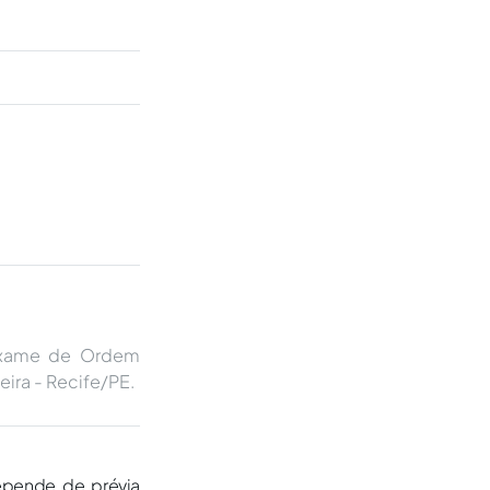
 Exame de Ordem
eira - Recife/PE.
epende de prévia