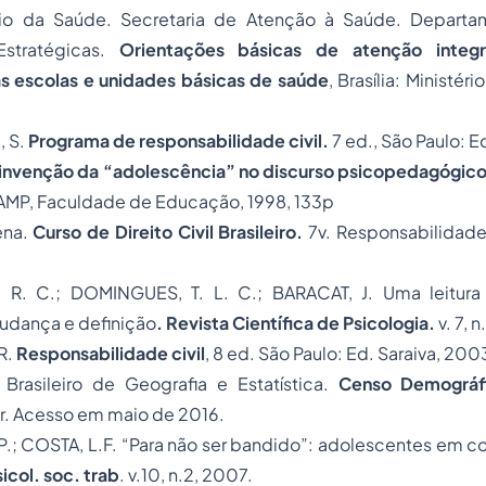
ério da Saúde. Secretaria de Atenção à Saúde. Depart
Estratégicas.
Orientações básicas de atenção integ
s escolas e unidades básicas de saúde
, Brasília: Ministér
, S.
Programa de responsabilidade civil.
7 ed., São Paulo: E
 invenção da “adolescência” no discurso psicopedagógico
AMP, Faculdade de Educação, 1998, 133p
ena.
Curso de Direito Civil Brasileiro.
7v. Responsabilidade 
R. C.; DOMINGUES, T. L. C.; BARACAT, J. Uma leitura p
udança e definição
. Revista Científica de Psicologia.
v. 7, 
R.
Responsabilidade civil
, 8 ed. São Paulo: Ed. Saraiva, 200
 Brasileiro de Geografia e Estatística.
Censo Demográf
. Acesso em maio de 2016.
; COSTA, L.F. “Para não ser bandido”: adolescentes em con
icol. soc. trab
. v.10, n.2, 2007.