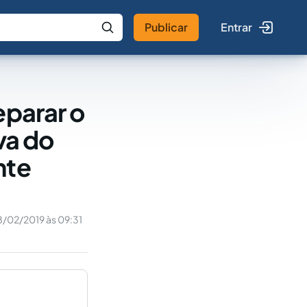
Publicar
Entrar
 IA
Buscar no Jus
eparar o
va do
nte
8/02/2019 às 09:31