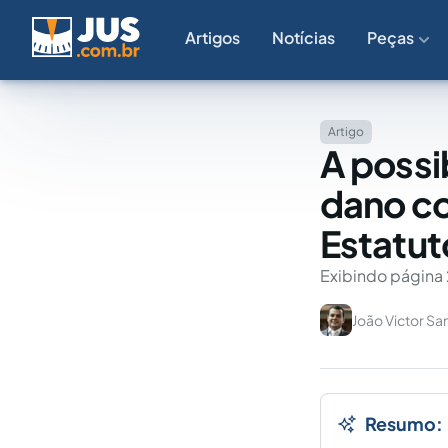
Artigos
Notícias
Peças
Artigo
A possi
dano c
Estatut
Exibindo página 
João Victor Sa
Resumo: