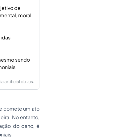
jetivo de
mental, moral
didas
 mesmo sendo
moniais.
artificial do Jus.
te comete um ato
eira. No entanto,
ração do dano, é
niais.