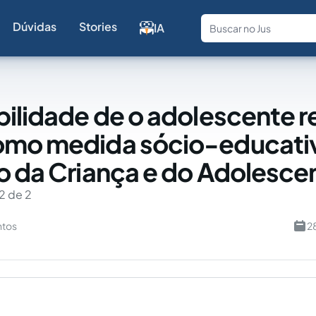
Dúvidas
Stories
IA
Fale com a
bilidade de o adolescente r
omo medida sócio-educati
o da Criança e do Adolesce
2 de 2
ntos
2