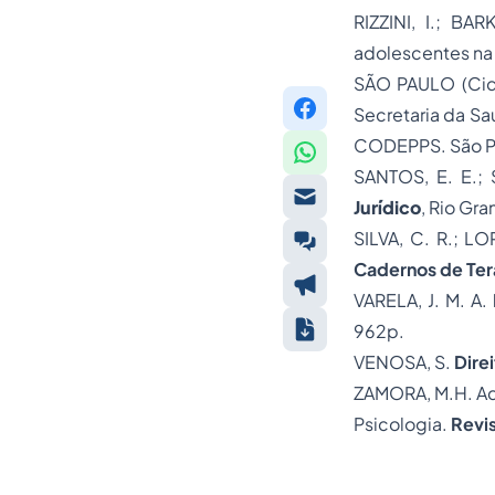
RIZZINI, I.; BA
adolescentes na 
SÃO PAULO (Cid
Secretaria da S
CODEPPS. São Pa
SANTOS, E. E.; 
Jurídico
, Rio Gra
SILVA, C. R.; LO
Cadernos de Ter
VARELA, J. M. A.
962p.
VENOSA, S.
Direi
ZAMORA, M.H. Ad
Psicologia.
Revis