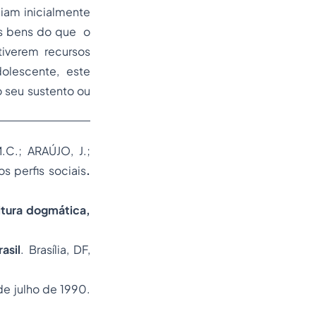
aiam inicialmente
is bens do que o
tiverem recursos
olescente, este
 seu sustento ou
C.; ARAÚJO, J.;
 perfis sociais
.
itura dogmática,
asil
. Brasília, DF,
de julho de 1990.