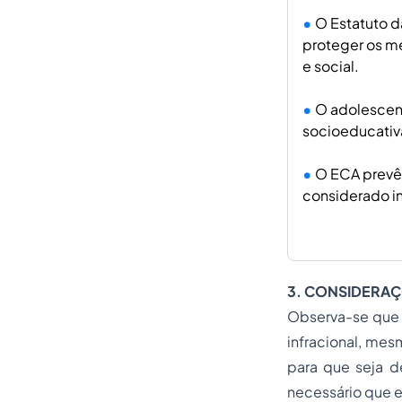
O Estatuto d
proteger os me
e social.
O adolescent
socioeducativa
O ECA prevê
considerado in
3. CONSIDERAÇ
Observa-se que 
infracional, mes
para que seja d
necessário que e