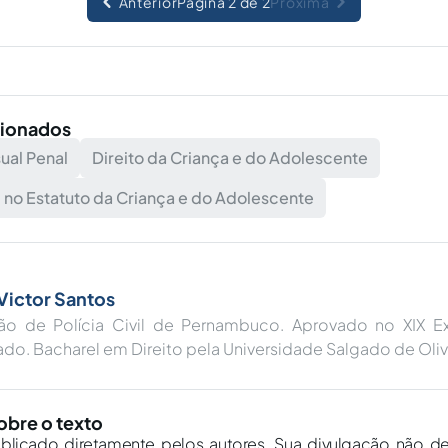
Anterior
Página 2 de 2
Próxima
cionados
ual Penal
Direito da Criança e do Adolescente
 no Estatuto da Criança e do Adolescente
Victor Santos
vão de Polícia Civil de Pernambuco. Aprovado no XIX
ado. Bacharel em Direito pela Universidade Salgado de Oliv
obre o texto
ublicado diretamente pelos autores. Sua divulgação não d