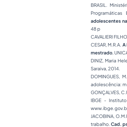
BRASIL. Minist
Programáticas 
adolescentes na
48 p
CAVALIERI FILHO
CESAR, M.R.A.
A
mestrado
, UNIC
DINIZ, Maria Hel
Saraiva, 2014.
DOMINGUES, M. 
adolescência: m
GONÇALVES, C.
IBGE - Instituto
www.ibge.gov.br
JACOBINA, O.M.P.
trabalho.
Cad. ps