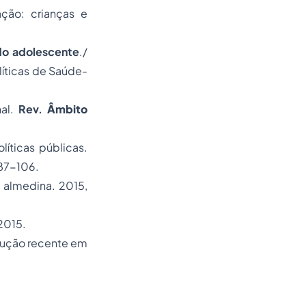
ação: crianças e
do adolescente
./
íticas de Saúde-
nal.
Rev.
Âmbito
líticas públicas.
p 87-106.
ia almedina. 2015,
 2015.
dução recente em