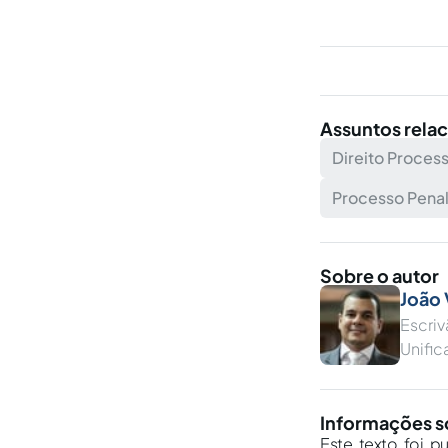
Assuntos rela
Direito Process
Processo Penal
Sobre o autor
João 
Escri
Unific
Informações s
Este texto foi p