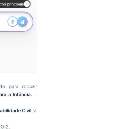
de para reduzir
ra a Infância.
–
abilidade Civil
, v.
2012.