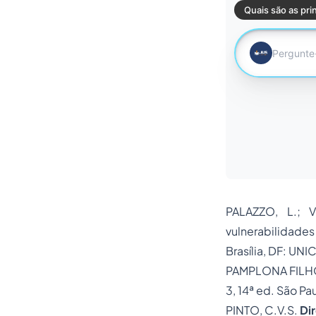
PALAZZO, L.; V
vulnerabilidade
Brasília, DF: UNI
PAMPLONA FILHO
3, 14ª ed. São Pa
PINTO, C.V.S.
Dir