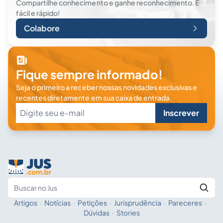
Compartilhe conhecimento e ganhe reconhecimento. É
fácil e rápido!
Colabore
Fique sempre informado!
Seja o primeiro a receber nossas novidades exclusivas e
recentes diretamente em sua caixa de entrada.
Inscrever
Artigos
·
Notícias
·
Petições
·
Jurisprudência
·
Pareceres
·
Fale com a IA
Buscar no Jus
Dúvidas
·
Stories