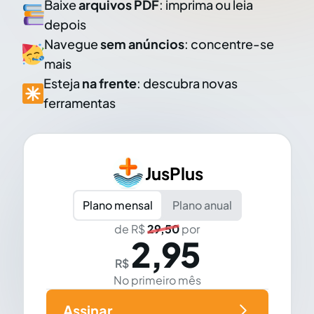
Baixe
arquivos PDF
: imprima ou leia
depois
Navegue
sem anúncios
: concentre-se
mais
Esteja
na frente
: descubra novas
ferramentas
JusPlus
Plano mensal
Plano anual
de R$
29,50
por
2,95
R$
No primeiro mês
Assinar