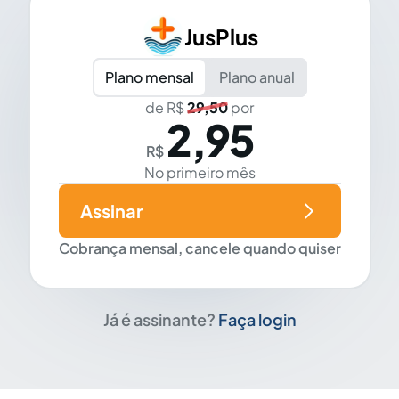
JusPlus
Plano mensal
Plano anual
de R$
29,50
por
2,95
R$
No primeiro mês
Assinar
Cobrança mensal, cancele quando quiser
Já é assinante?
Faça login