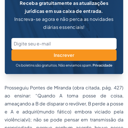
jurídicas em sua caixa de entrada.
Inscreva-se agora e não perca as novidades
diárias essenciais!
Inscrever
Os boletins são gratuitos. Não enviamos spam.
Privacidade
Prosseguiu Pontes de Miranda (obra citada, pág. 427)
ao ensinar: “Quando A toma posse de coisa,
ameaçando a B de disparar o revólver, B perde a posse
e A e adquiri(mundo fático) embora viciado pela
violência(vi); não se pode pensar em transmissão da
propriedade, porque nenhum acordo houve nesse