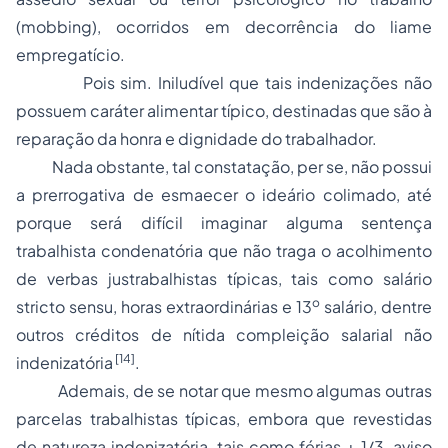
(
mobbing
), ocorridos em decorrência do liame
empregatício.
Pois sim. Iniludível que tais indenizações não
possuem caráter alimentar típico, destinadas que são à
reparação da honra e dignidade do trabalhador.
Nada obstante, tal constatação,
per se
, não possui
a prerrogativa de esmaecer o ideário colimado, até
porque será difícil imaginar alguma sentença
trabalhista condenatória que não traga o acolhimento
de verbas justrabalhistas típicas, tais como salário
o
stricto sensu
, horas extraordinárias e 13
salário, dentre
outros créditos de nítida compleição salarial não
[14]
indenizatória
.
Ademais, de se notar que mesmo algumas outras
parcelas trabalhistas típicas, embora que revestidas
de natureza indenizatória, tais como férias + 1/3, aviso