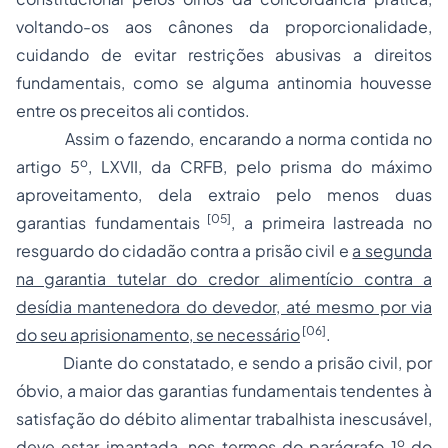
voltando-os aos cânones da proporcionalidade,
cuidando de evitar restrições abusivas a direitos
fundamentais, como se alguma antinomia houvesse
entre os preceitos ali contidos.
Assim o fazendo, encarando a norma contida no
o
artigo 5
, LXVII, da CRFB, pelo prisma do máximo
aproveitamento, dela extraio pelo menos duas
[05]
garantias fundamentais
, a primeira lastreada no
resguardo do cidadão contra a prisão civil e
a segunda
na garantia tutelar do credor alimentício contra a
desídia mantenedora do devedor, até mesmo por via
[06]
do seu aprisionamento, se necessário
.
Diante do constatado, e sendo a prisão civil, por
óbvio, a maior das garantias fundamentais tendentes à
satisfação do débito alimentar trabalhista inescusável,
o
deve estar imantada, nos termos do parágrafo 1
do