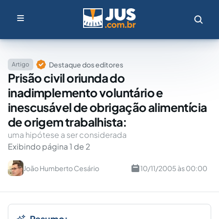
Destaque dos editores
Artigo
Prisão civil oriunda do
inadimplemento voluntário e
inescusável de obrigação alimentícia
de origem trabalhista:
uma hipótese a ser considerada
Exibindo página 1 de 2
João Humberto Cesário
10/11/2005 às 00:00
Resumo: