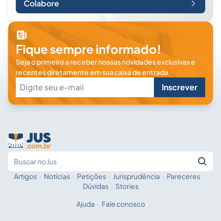
Colabore
Fique sempre informado!
Seja o primeiro a receber nossas novidades exclusivas e
recentes diretamente em sua caixa de entrada.
Inscrever
Artigos
·
Notícias
·
Petições
·
Jurisprudência
·
Pareceres
·
Fale com a IA
Buscar no Jus
Dúvidas
·
Stories
Ajuda
·
Fale conosco