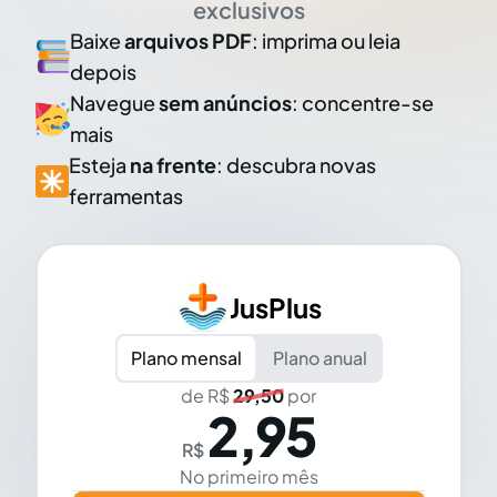
exclusivos
Baixe
arquivos PDF
: imprima ou leia
depois
Navegue
sem anúncios
: concentre-se
mais
Esteja
na frente
: descubra novas
ferramentas
JusPlus
Plano mensal
Plano anual
de R$
29,50
por
2,95
R$
No primeiro mês