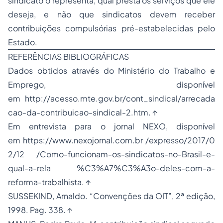
sindicato o representa, qual presta os serviços que ele
deseja, e não que sindicatos devem receber
contribuições compulsórias pré-estabelecidas pelo
Estado.
REFERÊNCIAS BIBLIOGRÁFICAS
Dados obtidos através do Ministério do Trabalho e
Emprego, disponível
em http://acesso.mte.gov.br/cont_sindical/arrecada
cao-da-contribuicao-sindical-2.htm. ↑
Em entrevista para o jornal NEXO, disponível
em https://www.nexojornal.com.br /expresso/2017/0
2/12 /Como-funcionam-os-sindicatos-no-Brasil-e-
qual-a-rela %C3%A7%C3%A3o-deles-com-a-
reforma-trabalhista. ↑
SUSSEKIND, Arnaldo. “Convenções da OIT”, 2ª edição,
1998. Pag. 338. ↑